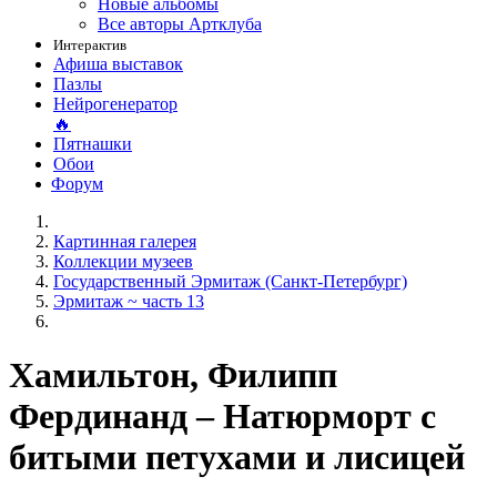
Новые альбомы
Все авторы Артклуба
Интерактив
Афиша выставок
Пазлы
Нейрогенератор
🔥
Пятнашки
Обои
Форум
Картинная галерея
Коллекции музеев
Государственный Эрмитаж (Санкт-Петербург)
Эрмитаж ~ часть 13
Хамильтон, Филипп
Фердинанд – Натюрморт с
битыми петухами и лисицей