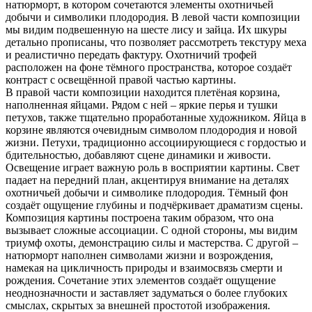
натюрморт, в котором сочетаются элементы охотничьей
добычи и символики плодородия. В левой части композиции
мы видим подвешенную на шесте лису и зайца. Их шкуры
детально прописаны, что позволяет рассмотреть текстуру меха
и реалистично передать фактуру. Охотничий трофей
расположен на фоне тёмного пространства, которое создаёт
контраст с освещённой правой частью картины.
В правой части композиции находится плетёная корзина,
наполненная яйцами. Рядом с ней – яркие перья и тушки
петухов, также тщательно проработанные художником. Яйца в
корзине являются очевидным символом плодородия и новой
жизни. Петухи, традиционно ассоциирующиеся с гордостью и
бдительностью, добавляют сцене динамики и живости.
Освещение играет важную роль в восприятии картины. Свет
падает на передний план, акцентируя внимание на деталях
охотничьей добычи и символике плодородия. Тёмный фон
создаёт ощущение глубины и подчёркивает драматизм сцены.
Композиция картины построена таким образом, что она
вызывает сложные ассоциации. С одной стороны, мы видим
триумф охоты, демонстрацию силы и мастерства. С другой –
натюрморт наполнен символами жизни и возрождения,
намекая на цикличность природы и взаимосвязь смерти и
рождения. Сочетание этих элементов создаёт ощущение
неоднозначности и заставляет задуматься о более глубоких
смыслах, скрытых за внешней простотой изображения.