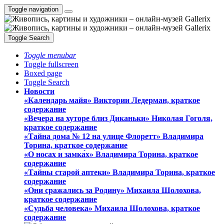
Toggle navigation
Toggle Search
Toggle menubar
Toggle fullscreen
Boxed page
Toggle Search
Новости
«Календарь майя» Виктории Ледерман, краткое
содержание
«Вечера на хуторе близ Диканьки» Николая Гоголя,
краткое содержание
«Тайна дома № 12 на улице Флоретт» Владимира
Торина, краткое содержание
«О носах и замка́х» Владимира Торина, краткое
содержание
«Тайны старой аптеки» Владимира Торина, краткое
содержание
«Они сражались за Родину» Михаила Шолохова,
краткое содержание
«Судьба человека» Михаила Шолохова, краткое
содержание