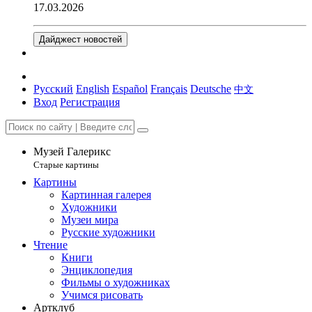
17.03.2026
Дайджест новостей
Русский
English
Español
Français
Deutsche
中文
Вход
Регистрация
Музей Галерикс
Старые картины
Картины
Картинная галерея
Художники
Музеи мира
Русские художники
Чтение
Книги
Энциклопедия
Фильмы о художниках
Учимся рисовать
Артклуб