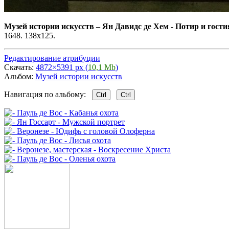
Музей истории искусств
–
Ян Давидс де Хем - Потир и гост
1648. 138х125.
Редактирование атрибуции
Скачать:
4872×5391 px (
10,1 Mb
)
Альбом:
Музей истории искусств
Навигация по альбому:
Ctrl
Ctrl