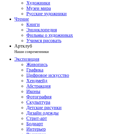
Художники
Музеи мира
Русские художники
Чтение
Книги
Энциклопедия
Фильмы о художниках
Учимся рисовать
Артклуб
Наши современники
Экспозиция
Живопись
Графика
Цифровое искусство
Хендмейд
Абстракция
Иконы
Фотография
Скульптура
Детские рисунки
Дизайн одежды
Стрит-арт
Бодиарт
Интерьер