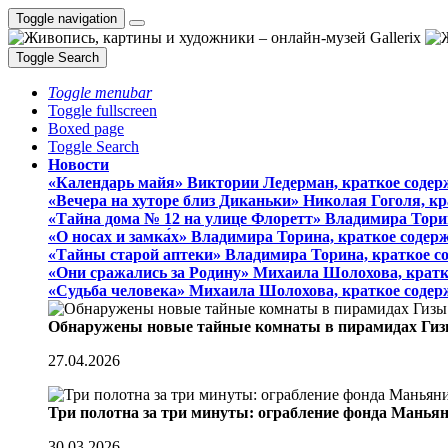
Toggle navigation
Toggle Search
Toggle menubar
Toggle fullscreen
Boxed page
Toggle Search
Новости
«Календарь майя» Виктории Ледерман, краткое содер
«Вечера на хуторе близ Диканьки» Николая Гоголя, к
«Тайна дома № 12 на улице Флоретт» Владимира Тори
«О носах и замка́х» Владимира Торина, краткое содер
«Тайны старой аптеки» Владимира Торина, краткое с
«Они сражались за Родину» Михаила Шолохова, кратк
«Судьба человека» Михаила Шолохова, краткое содер
Обнаружены новые тайные комнаты в пирамидах Гиз
27.04.2026
Три полотна за три минуты: ограбление фонда Манья
30.03.2026