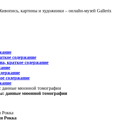
жание
раткое содержание
на, краткое содержание
жание
одержание
ое содержание
жание
ы: данные мюонной томографии
ни Рокка