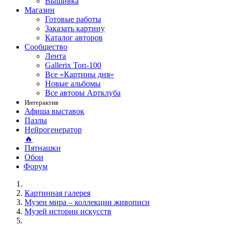
Вышивка
Магазин
Готовые работы
Заказать картину
Каталог авторов
Сообщество
Лента
Gallerix Топ-100
Все «Картины дня»
Новые альбомы
Все авторы Артклуба
Интерактив
Афиша выставок
Пазлы
Нейрогенератор
🔥
Пятнашки
Обои
Форум
Картинная галерея
Музеи мира – коллекции живописи
Музей истории искусств