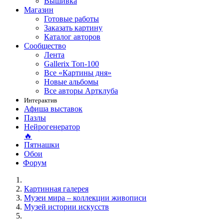
Вышивка
Магазин
Готовые работы
Заказать картину
Каталог авторов
Сообщество
Лента
Gallerix Топ-100
Все «Картины дня»
Новые альбомы
Все авторы Артклуба
Интерактив
Афиша выставок
Пазлы
Нейрогенератор
🔥
Пятнашки
Обои
Форум
Картинная галерея
Музеи мира – коллекции живописи
Музей истории искусств