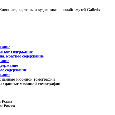
жание
раткое содержание
на, краткое содержание
жание
одержание
ое содержание
жание
ы: данные мюонной томографии
ни Рокка