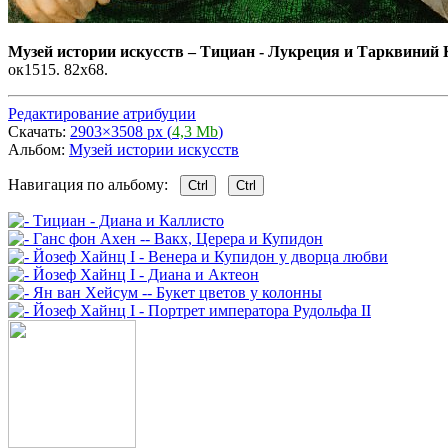
Музей истории искусств
–
Тициан - Лукреция и Тарквиний
ок1515. 82х68.
Редактирование атрибуции
Скачать:
2903×3508 px (
4,3 Mb
)
Альбом:
Музей истории искусств
Навигация по альбому:
Ctrl
Ctrl