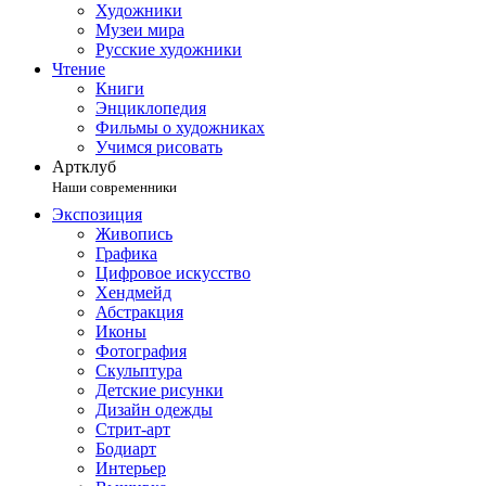
Художники
Музеи мира
Русские художники
Чтение
Книги
Энциклопедия
Фильмы о художниках
Учимся рисовать
Артклуб
Наши современники
Экспозиция
Живопись
Графика
Цифровое искусство
Хендмейд
Абстракция
Иконы
Фотография
Скульптура
Детские рисунки
Дизайн одежды
Стрит-арт
Бодиарт
Интерьер