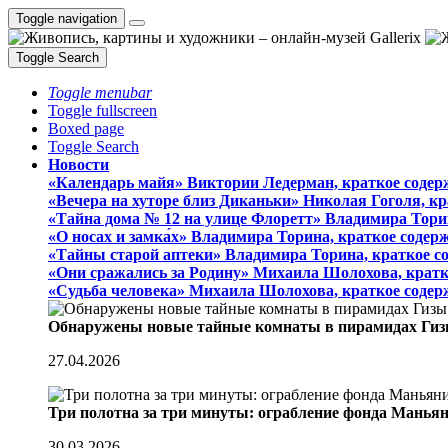
Toggle navigation
Toggle Search
Toggle menubar
Toggle fullscreen
Boxed page
Toggle Search
Новости
«Календарь майя» Виктории Ледерман, краткое содер
«Вечера на хуторе близ Диканьки» Николая Гоголя, к
«Тайна дома № 12 на улице Флоретт» Владимира Тори
«О носах и замка́х» Владимира Торина, краткое содер
«Тайны старой аптеки» Владимира Торина, краткое с
«Они сражались за Родину» Михаила Шолохова, кратк
«Судьба человека» Михаила Шолохова, краткое содер
Обнаружены новые тайные комнаты в пирамидах Гиз
27.04.2026
Три полотна за три минуты: ограбление фонда Манья
30.03.2026