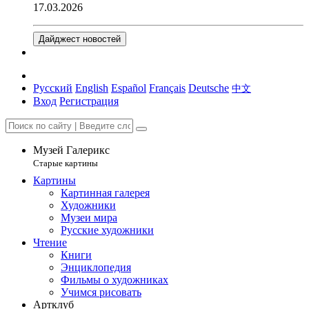
17.03.2026
Дайджест новостей
Русский
English
Español
Français
Deutsche
中文
Вход
Регистрация
Музей Галерикс
Старые картины
Картины
Картинная галерея
Художники
Музеи мира
Русские художники
Чтение
Книги
Энциклопедия
Фильмы о художниках
Учимся рисовать
Артклуб