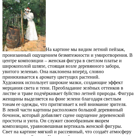
На картине мы видим летний пейзаж,
пронизанный ощущением безмятежности и умиротворения. В
центре композиции – женская фигура в светлом платье и
широкополой шляпе, стоящая возле деревянного забора,
увитого зеленью. Она наклонена вперёд, словно
принюхивается к аромату цветущих растений.
Художник использует широкие мазки, создающие эффект
мерцания света и тени. Преобладание зелёных оттенков в
листве и траве подчёркивает буйство летней природы. Фигура
женщины выделяется на фоне зелени благодаря светлым
тонам ее одежды, что притягивает к ней внимание зрителя.
В левой части картины расположен большой деревянный
бочонок, который добавляет сцене ощущение деревенской
простоты и уюта. Он служит своеобразным якорем
композиции, уравновешивая вертикаль женской фигуры.
Свет на картине мягкий и рассеянный, что создаёт атмосферу