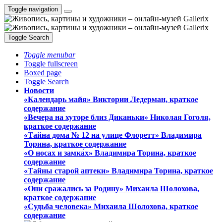
Toggle navigation
Toggle Search
Toggle menubar
Toggle fullscreen
Boxed page
Toggle Search
Новости
«Календарь майя» Виктории Ледерман, краткое
содержание
«Вечера на хуторе близ Диканьки» Николая Гоголя,
краткое содержание
«Тайна дома № 12 на улице Флоретт» Владимира
Торина, краткое содержание
«О носах и замка́х» Владимира Торина, краткое
содержание
«Тайны старой аптеки» Владимира Торина, краткое
содержание
«Они сражались за Родину» Михаила Шолохова,
краткое содержание
«Судьба человека» Михаила Шолохова, краткое
содержание