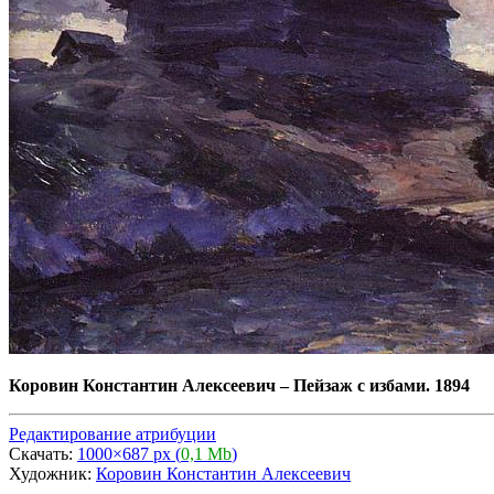
Коровин Константин Алексеевич
–
Пейзаж с избами. 1894
Редактирование атрибуции
Скачать:
1000×687 px (
0,1 Mb
)
Художник:
Коровин Константин Алексеевич