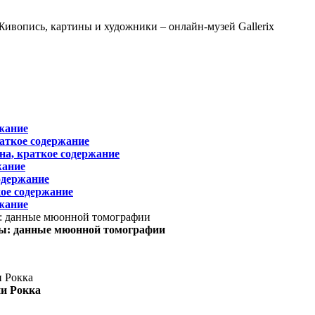
жание
раткое содержание
на, краткое содержание
жание
одержание
ое содержание
жание
ы: данные мюонной томографии
ни Рокка