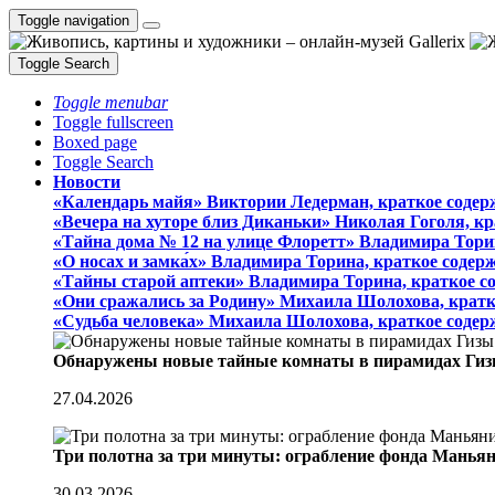
Toggle navigation
Toggle Search
Toggle menubar
Toggle fullscreen
Boxed page
Toggle Search
Новости
«Календарь майя» Виктории Ледерман, краткое содер
«Вечера на хуторе близ Диканьки» Николая Гоголя, к
«Тайна дома № 12 на улице Флоретт» Владимира Тори
«О носах и замка́х» Владимира Торина, краткое содер
«Тайны старой аптеки» Владимира Торина, краткое с
«Они сражались за Родину» Михаила Шолохова, кратк
«Судьба человека» Михаила Шолохова, краткое содер
Обнаружены новые тайные комнаты в пирамидах Гиз
27.04.2026
Три полотна за три минуты: ограбление фонда Манья
30.03.2026