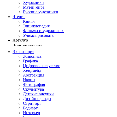
Художники
Музеи мира
Русские художники
Чтение
Книги
Энциклопедия
Фильмы о художниках
Учимся рисовать
Артклуб
Наши современники
Экспозиция
Живопись
Графика
Цифровое искусство
Хендмейд
Абстракция
Иконы
Фотография
Скульптура
Детские рисунки
Дизайн одежды
Стрит-арт
Бодиарт
Интерьер