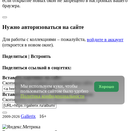
если открытие новых окон не запрещено в настройках вашего
браузера.
Нужно авторизоваться на сайте
Для работы с коллекциями – пожалуйста,
войдите в аккаунт
(откроется в новом окне).
Поделиться | Встроить
Поделиться ссылкой в соцсетях:
Вставить картинку на сайт:
Скопируйте и вставьте в исходный код сайта
Мы используем куки, чтобы
Хорошо
пользоваться сайтом было удобно
Вставить картинку в сообщение на форум:
Политика конфиденциальности
Скопируйте и вставьте в текст сообщения
Gallerix
16+
2009-2026