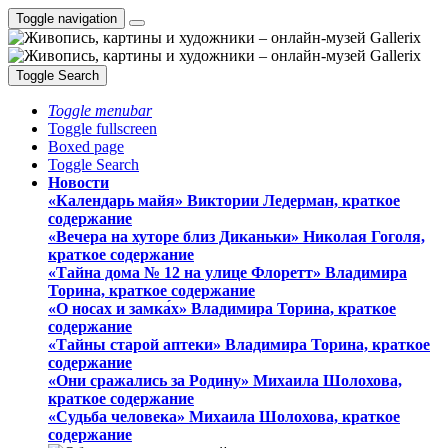
Toggle navigation
Toggle Search
Toggle menubar
Toggle fullscreen
Boxed page
Toggle Search
Новости
«Календарь майя» Виктории Ледерман, краткое
содержание
«Вечера на хуторе близ Диканьки» Николая Гоголя,
краткое содержание
«Тайна дома № 12 на улице Флоретт» Владимира
Торина, краткое содержание
«О носах и замка́х» Владимира Торина, краткое
содержание
«Тайны старой аптеки» Владимира Торина, краткое
содержание
«Они сражались за Родину» Михаила Шолохова,
краткое содержание
«Судьба человека» Михаила Шолохова, краткое
содержание