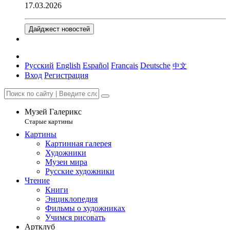
17.03.2026
Дайджест новостей
Русский
English
Español
Français
Deutsche
中文
Вход
Регистрация
Музей Галерикс
Старые картины
Картины
Картинная галерея
Художники
Музеи мира
Русские художники
Чтение
Книги
Энциклопедия
Фильмы о художниках
Учимся рисовать
Артклуб