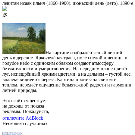
левитан исаак ильич (1860-1900). июньский день (лето). 1890-е
⼺
На картине изображён ясный летний
день в деревне. Ярко-зелёная трава, поле спелой пшеницы и
голубое небо с одиноким облаком создают атмосферу
безмятежности и умиротворения. На переднем плане цветёт
луг, испещрённый яркими цветами, а на дальнем – густой лес,
вдалеке виднеется берёза. Картина пронизана светом и
теплом, передаёт ощущение безмятежной радости и гармонии
летней природы.
Этот сайт существует
на доходы от показа
рекламы. Пожалуйста,
отключите AdBlock
Несколько случайных