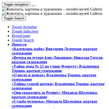
Toggle navigation
Toggle Search
Toggle menubar
Toggle fullscreen
Boxed page
Toggle Search
Новости
«Календарь майя» Виктории Ледерман, краткое
содержание
«Вечера на хуторе близ Диканьки» Николая Гоголя,
краткое содержание
«Тайна дома № 12 на улице Флоретт» Владимира
Торина, краткое содержание
«О носах и замка́х» Владимира Торина, краткое
содержание
«Тайны старой аптеки» Владимира Торина, краткое
содержание
«Они сражались за Родину» Михаила Шолохова,
краткое содержание
«Судьба человека» Михаила Шолохова, краткое
содержание