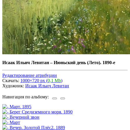
Исаак Ильич Левитан
–
Июньский день (Лето). 1890-е
Редактирование атрибуции
Скачать:
1000×720 px (
0,1 Mb
)
Художник:
Исаак Ильич Левитан
Навигация по альбому: