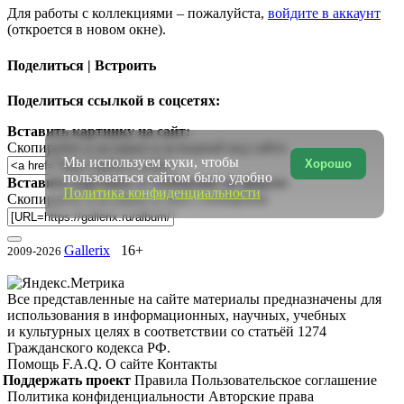
Для работы с коллекциями – пожалуйста,
войдите в аккаунт
(откроется в новом окне).
Поделиться | Встроить
Поделиться ссылкой в соцсетях:
Вставить картинку на сайт:
Скопируйте и вставьте в исходный код сайта
Мы используем куки, чтобы
Хорошо
пользоваться сайтом было удобно
Вставить картинку в сообщение на форум:
Политика конфиденциальности
Скопируйте и вставьте в текст сообщения
Gallerix
16+
2009-2026
Все представленные на сайте материалы предназначены для
использования в информационных, научных, учебных
и культурных целях в соответствии со статьёй 1274
Гражданского кодекса РФ.
Помощь
F.A.Q.
О сайте
Контакты
Поддержать проект
Правила
Пользовательское соглашение
Политика конфиденциальности
Авторские права