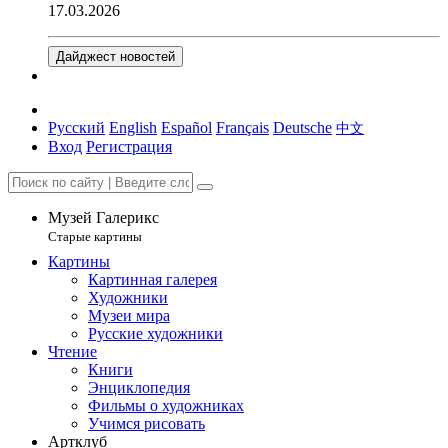
17.03.2026
Дайджест новостей
Русский
English
Español
Français
Deutsche
中文
Вход
Регистрация
Музей Галерикс
Старые картины
Картины
Картинная галерея
Художники
Музеи мира
Русские художники
Чтение
Книги
Энциклопедия
Фильмы о художниках
Учимся рисовать
Артклуб