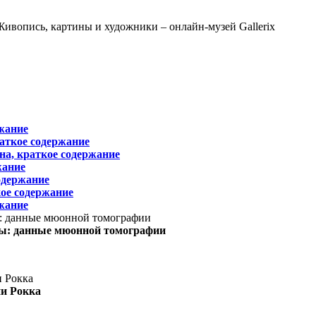
жание
раткое содержание
на, краткое содержание
жание
одержание
ое содержание
жание
ы: данные мюонной томографии
ни Рокка