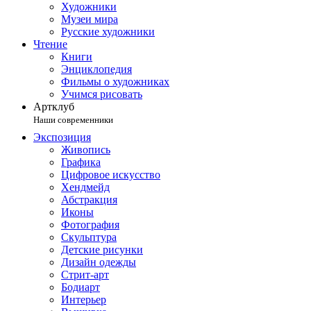
Художники
Музеи мира
Русские художники
Чтение
Книги
Энциклопедия
Фильмы о художниках
Учимся рисовать
Артклуб
Наши современники
Экспозиция
Живопись
Графика
Цифровое искусство
Хендмейд
Абстракция
Иконы
Фотография
Скульптура
Детские рисунки
Дизайн одежды
Стрит-арт
Бодиарт
Интерьер