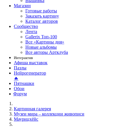
Вышивка
Магазин
Готовые работы
Заказать картину
Каталог авторов
Сообщество
Лента
Gallerix Топ-100
Все «Картины дня»
Новые альбомы
Все авторы Артклуба
Интерактив
Афиша выставок
Пазлы
Нейрогенератор
🔥
Пятнашки
Обои
Форум
Картинная галерея
Музеи мира – коллекции живописи
Маурицхёйс