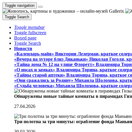
Toggle navigation
Toggle Search
Toggle menubar
Toggle fullscreen
Boxed page
Toggle Search
Новости
«Календарь майя» Виктории Ледерман, краткое содер
«Вечера на хуторе близ Диканьки» Николая Гоголя, к
«Тайна дома № 12 на улице Флоретт» Владимира Тори
«О носах и замка́х» Владимира Торина, краткое содер
«Тайны старой аптеки» Владимира Торина, краткое с
«Они сражались за Родину» Михаила Шолохова, кратк
«Судьба человека» Михаила Шолохова, краткое содер
Обнаружены новые тайные комнаты в пирамидах Гиз
27.04.2026
Три полотна за три минуты: ограбление фонда Манья
30.03.2026