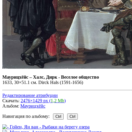
Маурицхёйс
–
Халс, Дирк - Веселое общество
1633, 30×51.1 см. Dirck Hals (1591-1656)
Редактирование атрибуции
Скачать:
2476×1429 px (
1,2 Mb
)
Альбом:
Маурицхёйс
Навигация по альбому:
Ctrl
Ctrl