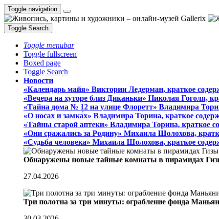
Toggle navigation
Toggle Search
Toggle menubar
Toggle fullscreen
Boxed page
Toggle Search
Новости
«Календарь майя» Виктории Ледерман, краткое содер
«Вечера на хуторе близ Диканьки» Николая Гоголя, к
«Тайна дома № 12 на улице Флоретт» Владимира Тори
«О носах и замка́х» Владимира Торина, краткое содер
«Тайны старой аптеки» Владимира Торина, краткое с
«Они сражались за Родину» Михаила Шолохова, кратк
«Судьба человека» Михаила Шолохова, краткое содер
Обнаружены новые тайные комнаты в пирамидах Гиз
27.04.2026
Три полотна за три минуты: ограбление фонда Манья
30.03.2026