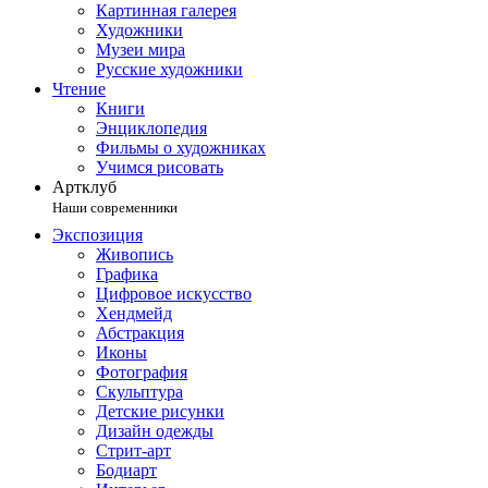
Картинная галерея
Художники
Музеи мира
Русские художники
Чтение
Книги
Энциклопедия
Фильмы о художниках
Учимся рисовать
Артклуб
Наши современники
Экспозиция
Живопись
Графика
Цифровое искусство
Хендмейд
Абстракция
Иконы
Фотография
Скульптура
Детские рисунки
Дизайн одежды
Стрит-арт
Бодиарт