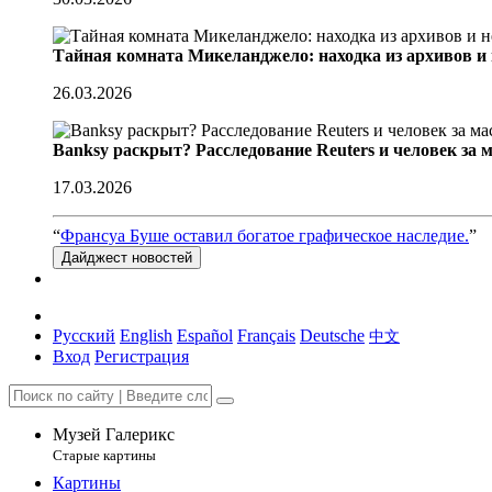
Тайная комната Микеланджело: находка из архивов и
26.03.2026
Banksy раскрыт? Расследование Reuters и человек за 
17.03.2026
“
Франсуа Буше оставил богатое графическое наследие.
”
Дайджест новостей
Русский
English
Español
Français
Deutsche
中文
Вход
Регистрация
Музей Галерикс
Старые картины
Картины