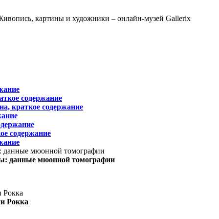
жание
раткое содержание
на, краткое содержание
жание
одержание
ое содержание
жание
ы: данные мюонной томографии
ни Рокка