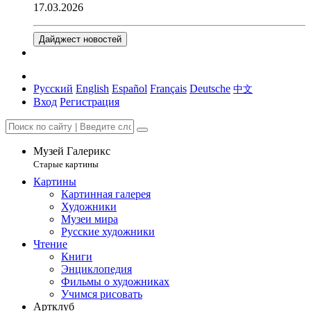
17.03.2026
Дайджест новостей
Русский
English
Español
Français
Deutsche
中文
Вход
Регистрация
Музей Галерикс
Старые картины
Картины
Картинная галерея
Художники
Музеи мира
Русские художники
Чтение
Книги
Энциклопедия
Фильмы о художниках
Учимся рисовать
Артклуб