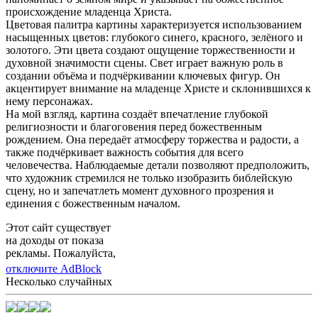
происхождение младенца Христа.
Цветовая палитра картины характеризуется использованием
насыщенных цветов: глубокого синего, красного, зелёного и
золотого. Эти цвета создают ощущение торжественности и
духовной значимости сцены. Свет играет важную роль в
создании объёма и подчёркивании ключевых фигур. Он
акцентирует внимание на младенце Христе и склонившихся к
нему персонажах.
На мой взгляд, картина создаёт впечатление глубокой
религиозности и благоговения перед божественным
рождением. Она передаёт атмосферу торжества и радости, а
также подчёркивает важность события для всего
человечества. Наблюдаемые детали позволяют предположить,
что художник стремился не только изобразить библейскую
сцену, но и запечатлеть момент духовного прозрения и
единения с божественным началом.
Этот сайт существует
на доходы от показа
рекламы. Пожалуйста,
отключите AdBlock
Несколько случайных