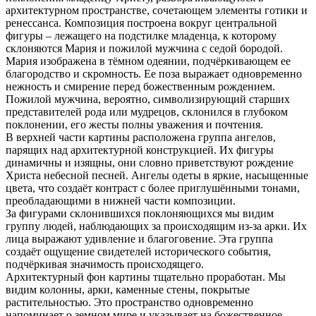
архитектурном пространстве, сочетающем элементы готики и
ренессанса. Композиция построена вокруг центральной
фигуры – лежащего на подстилке младенца, к которому
склоняются Мария и пожилой мужчина с седой бородой.
Мария изображена в тёмном одеянии, подчёркивающем ее
благородство и скромность. Ее поза выражает одновременно
нежность и смирение перед божественным рождением.
Пожилой мужчина, вероятно, символизирующий старших
представителей рода или мудрецов, склонился в глубоком
поклонении, его жесты полны уважения и почтения.
В верхней части картины расположена группа ангелов,
парящих над архитектурной конструкцией. Их фигуры
динамичны и изящны, они словно приветствуют рождение
Христа небесной песней. Ангелы одеты в яркие, насыщенные
цвета, что создаёт контраст с более приглушёнными тонами,
преобладающими в нижней части композиции.
За фигурами склонившихся поклоняющихся мы видим
группу людей, наблюдающих за происходящим из-за арки. Их
лица выражают удивление и благоговение. Эта группа
создаёт ощущение свидетелей исторического события,
подчёркивая значимость происходящего.
Архитектурный фон картины тщательно проработан. Мы
видим колонны, арки, каменные стены, покрытые
растительностью. Это пространство одновременно
напоминает о земном мире и указывает на божественное