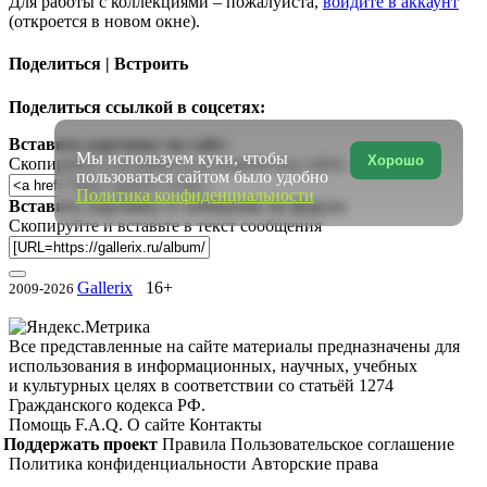
Для работы с коллекциями – пожалуйста,
войдите в аккаунт
(откроется в новом окне).
Поделиться | Встроить
Поделиться ссылкой в соцсетях:
Вставить картинку на сайт:
Мы используем куки, чтобы
Хорошо
Скопируйте и вставьте в исходный код сайта
пользоваться сайтом было удобно
Политика конфиденциальности
Вставить картинку в сообщение на форум:
Скопируйте и вставьте в текст сообщения
Gallerix
16+
2009-2026
Все представленные на сайте материалы предназначены для
использования в информационных, научных, учебных
и культурных целях в соответствии со статьёй 1274
Гражданского кодекса РФ.
Помощь
F.A.Q.
О сайте
Контакты
Поддержать проект
Правила
Пользовательское соглашение
Политика конфиденциальности
Авторские права