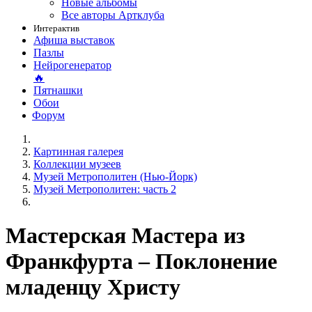
Новые альбомы
Все авторы Артклуба
Интерактив
Афиша выставок
Пазлы
Нейрогенератор
🔥
Пятнашки
Обои
Форум
Картинная галерея
Коллекции музеев
Музей Метрополитен (Нью-Йорк)
Музей Метрополитен: часть 2
Мастерская Мастера из
Франкфурта – Поклонение
младенцу Христу