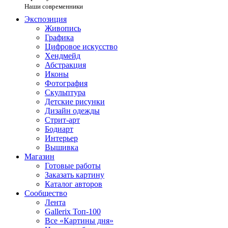
Наши современники
Экспозиция
Живопись
Графика
Цифровое искусство
Хендмейд
Абстракция
Иконы
Фотография
Скульптура
Детские рисунки
Дизайн одежды
Стрит-арт
Бодиарт
Интерьер
Вышивка
Магазин
Готовые работы
Заказать картину
Каталог авторов
Сообщество
Лента
Gallerix Топ-100
Все «Картины дня»