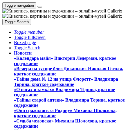
Toggle navigation
Toggle Search
Toggle menubar
Toggle fullscreen
Boxed page
Toggle Search
Новости
«Календарь майя» Виктории Ледерман, краткое
содержание
«Вечера на хуторе близ Диканьки» Николая Гоголя,
краткое содержание
«Тайна дома № 12 на улице Флоретт» Владимира
Торина, краткое содержание
«О носах и замка́х» Владимира Торина, краткое
содержание
«Тайны старой аптеки» Владимира Торина, краткое
содержание
«Они сражались за Родину» Михаила Шолохова,
краткое содержание
«Судьба человека» Михаила Шолохова, краткое
содержание