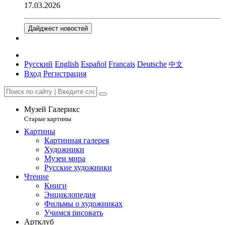
17.03.2026
Дайджест новостей
Русский
English
Español
Français
Deutsche
中文
Вход
Регистрация
Музей Галерикс
Старые картины
Картины
Картинная галерея
Художники
Музеи мира
Русские художники
Чтение
Книги
Энциклопедия
Фильмы о художниках
Учимся рисовать
Артклуб