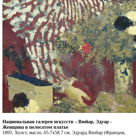
Национальная галерея искусств
–
Вюйар, Эдуар -
Женщина в полосатом платье
1895. Холст, масло, 65.7x58.7 см. Эдуард Вюйар (Франция,