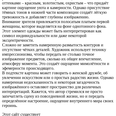
оттенками – красным, золотистым, охристым – что придаёт
картине ощущение уюта и камерности. Однако присутствие
тёмных тонов в нижней части композиции создаёт лёгкую
тревожность и добавляет глубины изображению.
Внимание зрителя привлекается полосатым платьем первой
женщины, которое выделяется на фоне однотонного фона.
Этот элемент одежды может быть интерпретирован как
символ индивидуальности или даже некоторой
эксцентричности.
Сложно не заметить намеренную размытость контуров и
отсутствие чётких деталей. Художник использует технику
импрессионизма, чтобы передать не столько точное
изображение предметов, сколько их общее впечатление,
атмосферу момента. Это создаёт ощущение мимолётности и
эфемерности происходящего.
В подтексте картина может говорить о женской дружбе, об
увлечении искусством или о простых радостях жизни. Однако
намеренная недосказанность и некоторая загадочность
изображённого оставляют пространство для различных
интерпретаций. Кажется, что автор стремился не просто
запечатлеть сцену из повседневной жизни, но и передать
определённое настроение, ощущение внутреннего мира своих
героинь.
Этот сайт существует