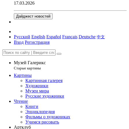
17.03.2026
Дайджест новостей
Русский
English
Español
Français
Deutsche
中文
Вход
Регистрация
Музей Галерикс
Старые картины
Картины
Картинная галерея
Художники
Музеи мира
Русские художники
Чтение
Книги
Энциклопедия
Фильмы о художниках
Учимся рисовать
Артклуб