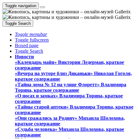
Toggle navigation
Toggle Search
Toggle menubar
Toggle fullscreen
Boxed page
Toggle Search
Новости
«Календарь майя» Виктории Ледерман, краткое
содержание
«Вечера на хуторе близ Диканьки» Николая Гоголя,
краткое содержание
«Тайна дома № 12 на улице Флоретт» Владимира
Торина, краткое содержание
«О носах и замка́х» Владимира Торина, краткое
содержание
«Тайны старой аптеки» Владимира Торина, краткое
содержание
«Они сражались за Родину» Михаила Шолохова,
краткое содержание
«Судьба человека» Михаила Шолохова, краткое
содержание