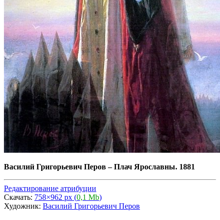
Василий Григорьевич Перов
–
Плач Ярославны. 1881
Редактирование атрибуции
Скачать:
758×962 px (
0,1 Mb
)
Художник:
Василий Григорьевич Перов