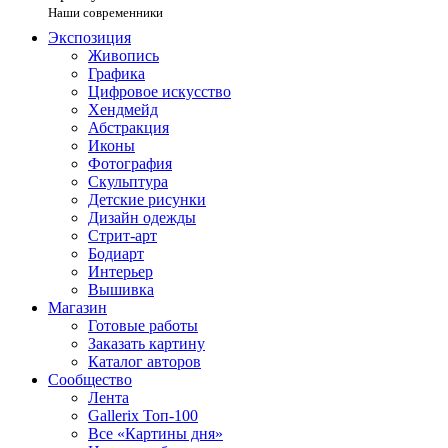
Наши современники
Экспозиция
Живопись
Графика
Цифровое искусство
Хендмейд
Абстракция
Иконы
Фотография
Скульптура
Детские рисунки
Дизайн одежды
Стрит-арт
Бодиарт
Интерьер
Вышивка
Магазин
Готовые работы
Заказать картину
Каталог авторов
Сообщество
Лента
Gallerix Топ-100
Все «Картины дня»