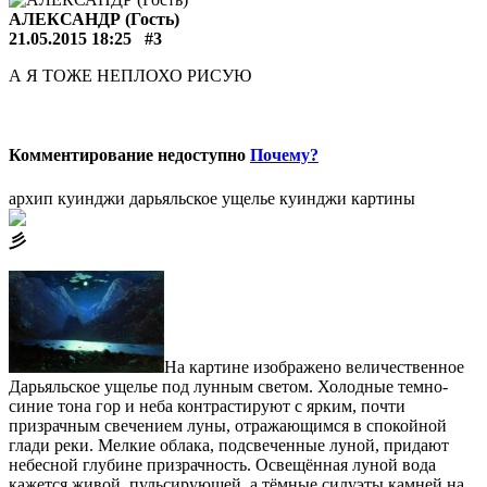
АЛЕКСАНДР (Гость)
21.05.2015 18:25
#3
А Я ТОЖЕ НЕПЛОХО РИСУЮ
Комментирование недоступно
Почему?
архип куинджи дарьяльское ущелье
куинджи картины
⼺
На картине изображено величественное
Дарьяльское ущелье под лунным светом. Холодные темно-
синие тона гор и неба контрастируют с ярким, почти
призрачным свечением луны, отражающимся в спокойной
глади реки. Мелкие облака, подсвеченные луной, придают
небесной глубине призрачность. Освещённая луной вода
кажется живой, пульсирующей, а тёмные силуэты камней на