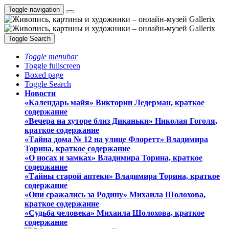
Toggle navigation
Toggle Search
Toggle menubar
Toggle fullscreen
Boxed page
Toggle Search
Новости
«Календарь майя» Виктории Ледерман, краткое
содержание
«Вечера на хуторе близ Диканьки» Николая Гоголя,
краткое содержание
«Тайна дома № 12 на улице Флоретт» Владимира
Торина, краткое содержание
«О носах и замка́х» Владимира Торина, краткое
содержание
«Тайны старой аптеки» Владимира Торина, краткое
содержание
«Они сражались за Родину» Михаила Шолохова,
краткое содержание
«Судьба человека» Михаила Шолохова, краткое
содержание