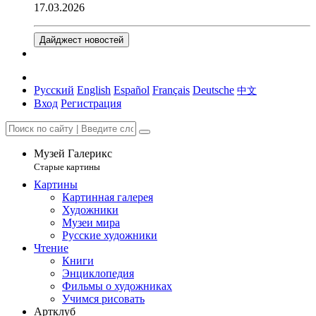
17.03.2026
Дайджест новостей
Русский
English
Español
Français
Deutsche
中文
Вход
Регистрация
Музей Галерикс
Старые картины
Картины
Картинная галерея
Художники
Музеи мира
Русские художники
Чтение
Книги
Энциклопедия
Фильмы о художниках
Учимся рисовать
Артклуб