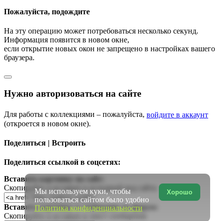
Пожалуйста, подождите
На эту операцию может потребоваться несколько секунд.
Информация появится в новом окне,
если открытие новых окон не запрещено в настройках вашего
браузера.
Нужно авторизоваться на сайте
Для работы с коллекциями – пожалуйста,
войдите в аккаунт
(откроется в новом окне).
Поделиться | Встроить
Поделиться ссылкой в соцсетях:
Вставить картинку на сайт:
Скопируйте и вставьте в исходный код сайта
Мы используем куки, чтобы
Хорошо
пользоваться сайтом было удобно
Вставить картинку в сообщение на форум:
Политика конфиденциальности
Скопируйте и вставьте в текст сообщения