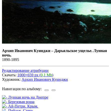
Архип Иванович Куинджи
–
Дарьяльское ущелье. Лунная
ночь.
1890-1895
Редактирование атрибуции
Скачать:
1000×659 px (
0,1 Mb
)
Художник:
Архип Иванович Куинджи
Навигация по альбому: