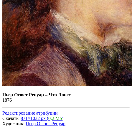
Пьер Огюст Ренуар
–
Что Лопес
1876
Редактирование атрибуции
Скачать:
871×1032 px (
0,2 Mb
)
Художник:
Пьер Огюст Ренуар