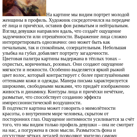
На картине мы видим портрет молодой
женщины в профиль. Художник сосредоточился на передаче
её лица и причёски, оставив фон размытым и нейтральным.
Взгляд девушки направлен вдаль, что создаёт ощущение
задумчивости или отрешённости. Выражение лица сложно
интерпретировать однозначно: оно может быть как
печальным, так и спокойным, созерцательным. Небольшая
улыбка на губах добавляет портрету загадочности.
Цветовая палитра картины выдержана в тёплых тонах –
охристых, коричневых, розовых. Они создают ощущение
мягкости и нежности. Особенно выделяется яркий рыжий
цвет волос, который контрастирует с более приглушёнными
оттенками кожи и одежды. Манера письма характеризуется
широкими, свободными мазками, что придаёт изображению
живость и динамику. Контуры лица и причёски нечёткие,
размытые, что способствует созданию эффекта
импрессионистической воздушности.
В подтексте картина может говорить о мимолётности
красоты, о внутреннем мире человека, скрытом от
посторонних глаз. Ощущение интимности усиливается за счёт
того, что мы видим только профиль девушки – она не смотрит
на нас, а погружена в свои мысли. Размытость фона и
отсутствие чётких деталей позволяют зрителю самому