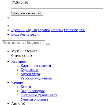
17.03.2026
Дайджест новостей
Русский
English
Español
Français
Deutsche
中文
Вход
Регистрация
Музей Галерикс
Старые картины
Картины
Картинная галерея
Художники
Музеи мира
Русские художники
Чтение
Книги
Энциклопедия
Фильмы о художниках
Учимся рисовать
Артклуб