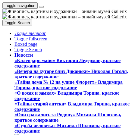
Toggle navigation
Toggle Search
Toggle menubar
Toggle fullscreen
Boxed page
Toggle Search
Новости
«Календарь майя» Виктории Ледерман, краткое
содержание
«Вечера на хуторе близ Диканьки» Николая Гоголя,
краткое содержание
«Тайна дома № 12 на улице Флоретт» Владимира
Торина, краткое содержание
«О носах и замка́х» Владимира Торина, краткое
содержание
«Тайны старой аптеки» Владимира Торина, краткое
содержание
«Они сражались за Родину» Михаила Шолохова,
краткое содержание
«Судьба человека» Михаила Шолохова, краткое
содержание