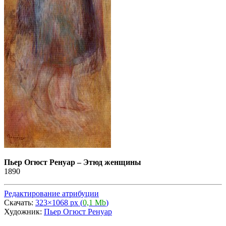
Пьер Огюст Ренуар
–
Этюд женщины
1890
Редактирование атрибуции
Скачать:
323×1068 px (
0,1 Mb
)
Художник:
Пьер Огюст Ренуар