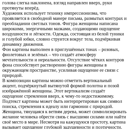
голова слегка наклонена, взгляд направлен вверх, руки
протянуты вперёд.
Художник использует технику импрессионизма, что
проявляется в свободной манере письма, размытых контурах и
преобладании светлых тонов. Фигура женщины написана
широкими, энергичными мазками, создающими ощущение
воздушности и лёгкости. Одежда, состоящая из белой туники
и голубой юбки, словно струится вокруг тела, подчёркивая
динамику движения.
Фон картины выполнен в приглушённых тонах – розовых,
фиолетовых и зелёных – что создаёт атмосферу
мечтательности и нереальности. Отсутствие чётких контуров
фона способствует растворению фигуры женщины в
окружающем пространстве, усиливая ощущение ее связи с
природой.
В композиции картины можно отметить вертикальный
акцент, подчёркнутый вытянутой формой полотна и позой
изображённой женщины. Этот вертикализм создаёт
ощущение стремления вверх, к чему-то недостижимому.
Подтекст картины может быть интерпретирован как символ
поиска, стремления к идеалу или гармонии с природой.
Женщина, тянущаяся к ветвям дерева, может символизировать
желание человека обрести связь с высшими силами или найти
своё место в мире. Несмотря на кажущуюся простоту, картина
вызывает ощущение глубокой задушевности и поэтичности.