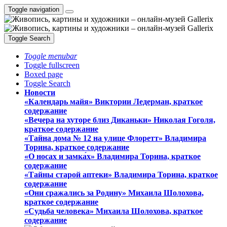
Toggle navigation
Toggle Search
Toggle menubar
Toggle fullscreen
Boxed page
Toggle Search
Новости
«Календарь майя» Виктории Ледерман, краткое
содержание
«Вечера на хуторе близ Диканьки» Николая Гоголя,
краткое содержание
«Тайна дома № 12 на улице Флоретт» Владимира
Торина, краткое содержание
«О носах и замка́х» Владимира Торина, краткое
содержание
«Тайны старой аптеки» Владимира Торина, краткое
содержание
«Они сражались за Родину» Михаила Шолохова,
краткое содержание
«Судьба человека» Михаила Шолохова, краткое
содержание