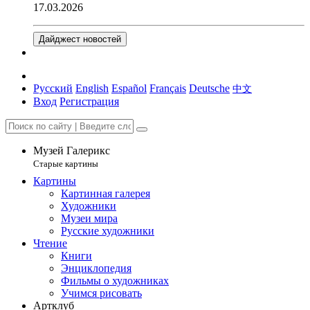
17.03.2026
Дайджест новостей
Русский
English
Español
Français
Deutsche
中文
Вход
Регистрация
Музей Галерикс
Старые картины
Картины
Картинная галерея
Художники
Музеи мира
Русские художники
Чтение
Книги
Энциклопедия
Фильмы о художниках
Учимся рисовать
Артклуб