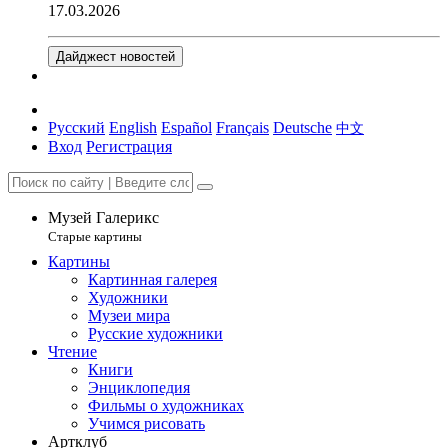
17.03.2026
Дайджест новостей
Русский
English
Español
Français
Deutsche
中文
Вход
Регистрация
Музей Галерикс
Старые картины
Картины
Картинная галерея
Художники
Музеи мира
Русские художники
Чтение
Книги
Энциклопедия
Фильмы о художниках
Учимся рисовать
Артклуб