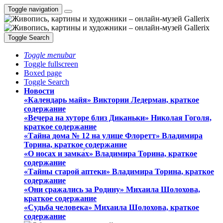
Toggle navigation
Toggle Search
Toggle menubar
Toggle fullscreen
Boxed page
Toggle Search
Новости
«Календарь майя» Виктории Ледерман, краткое
содержание
«Вечера на хуторе близ Диканьки» Николая Гоголя,
краткое содержание
«Тайна дома № 12 на улице Флоретт» Владимира
Торина, краткое содержание
«О носах и замка́х» Владимира Торина, краткое
содержание
«Тайны старой аптеки» Владимира Торина, краткое
содержание
«Они сражались за Родину» Михаила Шолохова,
краткое содержание
«Судьба человека» Михаила Шолохова, краткое
содержание