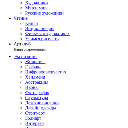
Художники
Музеи мира
Русские художники
Чтение
Книги
Энциклопедия
Фильмы о художниках
Учимся рисовать
Артклуб
Наши современники
Экспозиция
Живопись
Графика
Цифровое искусство
Хендмейд
Абстракция
Иконы
Фотография
Скульптура
Детские рисунки
Дизайн одежды
Стрит-арт
Бодиарт
Интерьер