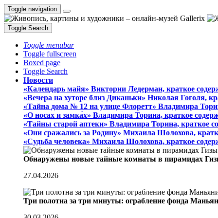
Toggle navigation
Toggle Search
Toggle menubar
Toggle fullscreen
Boxed page
Toggle Search
Новости
«Календарь майя» Виктории Ледерман, краткое содер
«Вечера на хуторе близ Диканьки» Николая Гоголя, к
«Тайна дома № 12 на улице Флоретт» Владимира Тори
«О носах и замка́х» Владимира Торина, краткое содер
«Тайны старой аптеки» Владимира Торина, краткое с
«Они сражались за Родину» Михаила Шолохова, кратк
«Судьба человека» Михаила Шолохова, краткое содер
Обнаружены новые тайные комнаты в пирамидах Гиз
27.04.2026
Три полотна за три минуты: ограбление фонда Манья
30.03.2026