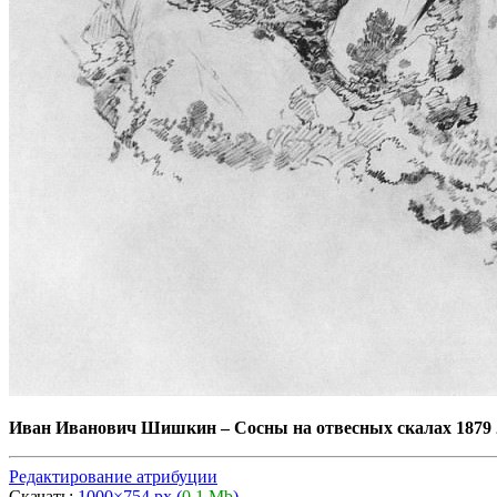
Иван Иванович Шишкин
–
Сосны на отвесных скалах 1879 
Редактирование атрибуции
Скачать:
1000×754 px (
0,1 Mb
)