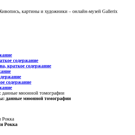
жание
раткое содержание
на, краткое содержание
жание
одержание
ое содержание
жание
ы: данные мюонной томографии
ни Рокка