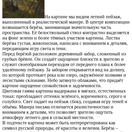
На картине мы видим летний пейзаж,
выполненный в реалистической манере. В центре композиции
возвышается берёза, занимающая значительную часть
пространства. Её белоствольный ствол контрастно выделяется
на фоне зелени и более тёмных участков картины. Листва
берёзы густая, живописная, написана с вниманием к деталям,
передающим игру света и тени.
Перед берёзой расположен деревянный забор, сложенный из
грубых брёвен. Он создаёт ощущение близости к зрителю и
служит своеобразным переходом от переднего плана к более
удалённому пейзажу. За забором открывается вид на долину,
по которой протекает река или озеро, окружённое холмами и
лесистыми склонами. Небо затянуто облаками, что придаёт
картине ощущение спокойствия и задумчивости.
Цветовая гамма картины выдержана в мягких, естественных
тонах: преобладают оттенки зелёного, коричневого, серого и
голубого. Свет падает на пейзаж сбоку, создавая игру теней и
объёма. Манера письма отличается реалистичностью и
вниманием к деталям, что позволяет зрителю ощутить
атмосферу летнего дня в сельской местности.
В подтексте картина может быть интерпретирована как
символ русской природы, её красоты и величия. Берёза –