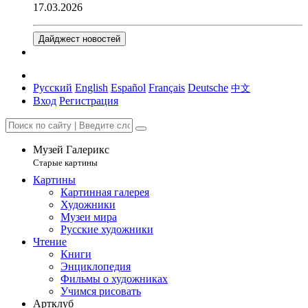
17.03.2026
Дайджест новостей
Русский
English
Español
Français
Deutsche
中文
Вход
Регистрация
Музей Галерикс
Старые картины
Картины
Картинная галерея
Художники
Музеи мира
Русские художники
Чтение
Книги
Энциклопедия
Фильмы о художниках
Учимся рисовать
Артклуб