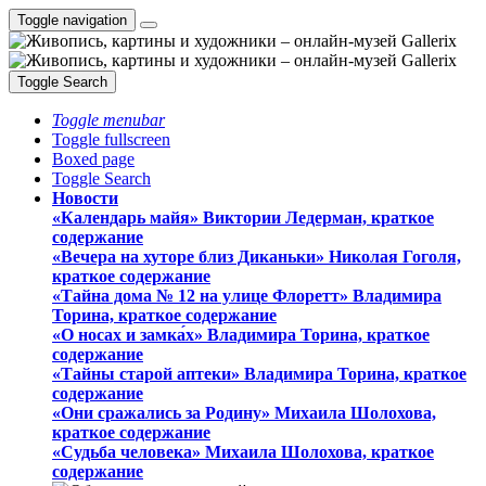
Toggle navigation
Toggle Search
Toggle menubar
Toggle fullscreen
Boxed page
Toggle Search
Новости
«Календарь майя» Виктории Ледерман, краткое
содержание
«Вечера на хуторе близ Диканьки» Николая Гоголя,
краткое содержание
«Тайна дома № 12 на улице Флоретт» Владимира
Торина, краткое содержание
«О носах и замка́х» Владимира Торина, краткое
содержание
«Тайны старой аптеки» Владимира Торина, краткое
содержание
«Они сражались за Родину» Михаила Шолохова,
краткое содержание
«Судьба человека» Михаила Шолохова, краткое
содержание