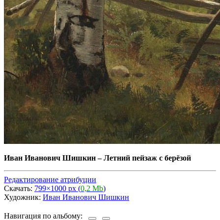
Иван Иванович Шишкин
–
Летний пейзаж с берёзой
Редактирование атрибуции
Скачать:
799×1000 px (
0,2 Mb
)
Художник:
Иван Иванович Шишкин
Навигация по альбому: