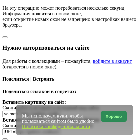
На эту операцию может потребоваться несколько секунд.
Информация появится в новом окне,
если открытие новых окон не запрещено в настройках вашего
браузера.
Нужно авторизоваться на сайте
Для работы с коллекциями – пожалуйста,
войдите в аккаунт
(откроется в новом окне).
Поделиться | Встроить
Поделиться ссылкой в соцсетях:
Вставить картинку на сайт:
Скопируйте и вставьте в исходный код сайта
Мы используем куки, чтобы
Хорошо
Вставить картинку в сообщение на форум:
пользоваться сайтом было удобно
Скопируйте и вставьте в текст сообщения
Политика конфиденциальности