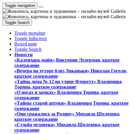
Toggle navigation
Toggle Search
Toggle menubar
Toggle fullscreen
Boxed page
Toggle Search
Новости
«Календарь майя» Виктории Ледерман, краткое
содержание
«Вечера на хуторе близ Диканьки» Николая Гоголя,
краткое содержание
«Тайна дома № 12 на улице Флоретт» Владимира
Торина, краткое содержание
«О носах и замка́х» Владимира Торина, краткое
содержание
«Тайны старой аптеки» Владимира Торина, краткое
содержание
«Они сражались за Родину» Михаила Шолохова,
краткое содержание
«Судьба человека» Михаила Шолохова, краткое
содержание