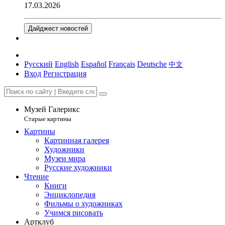
17.03.2026
Дайджест новостей
Русский
English
Español
Français
Deutsche
中文
Вход
Регистрация
Музей Галерикс
Старые картины
Картины
Картинная галерея
Художники
Музеи мира
Русские художники
Чтение
Книги
Энциклопедия
Фильмы о художниках
Учимся рисовать
Артклуб