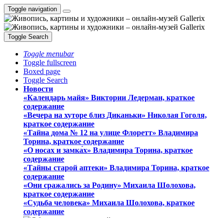
Toggle navigation
Toggle Search
Toggle menubar
Toggle fullscreen
Boxed page
Toggle Search
Новости
«Календарь майя» Виктории Ледерман, краткое
содержание
«Вечера на хуторе близ Диканьки» Николая Гоголя,
краткое содержание
«Тайна дома № 12 на улице Флоретт» Владимира
Торина, краткое содержание
«О носах и замка́х» Владимира Торина, краткое
содержание
«Тайны старой аптеки» Владимира Торина, краткое
содержание
«Они сражались за Родину» Михаила Шолохова,
краткое содержание
«Судьба человека» Михаила Шолохова, краткое
содержание