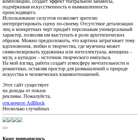
композицию, создаёт эффект театральной занавесы,
подчёркивая искусственность и вымышленность
происходящего.
Использование силуэтов позволяет зрителю
интерпретировать сцену по-своему. Отсутствие детализации
лиц и конкретных черт придаёт персонажам универсальный
характер, позволяя им выступать в роли архетипических
образов. Можно предположить, что картина затрагивает тему
вдохновения, любви и творчества, где мужчина может
символизировать художника или интеллектуала, женщина –
музу, а купидон – источник творческого импульса.
На мой взгляд, работа создаёт атмосферу мечтательности и
романтики, оставляя простор для размышлений о природе
искусства и человеческих взаимоотношений.
Этот сайт существует
на доходы от показа
рекламы. Пожалуйста,
отключите AdBlock
Несколько случайных
Кому понравилось