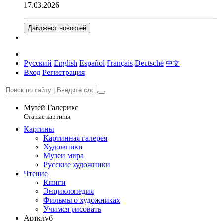
17.03.2026
Дайджест новостей
Русский
English
Español
Français
Deutsche
中文
Вход
Регистрация
Музей Галерикс
Старые картины
Картины
Картинная галерея
Художники
Музеи мира
Русские художники
Чтение
Книги
Энциклопедия
Фильмы о художниках
Учимся рисовать
Артклуб