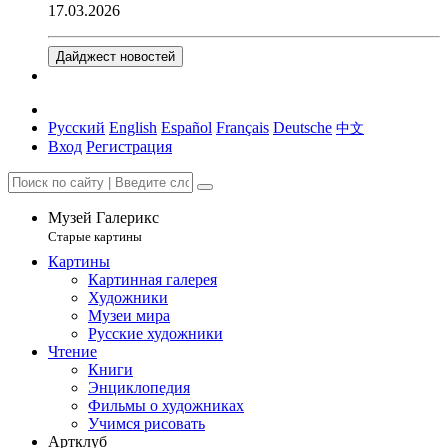
17.03.2026
Дайджест новостей
Русский
English
Español
Français
Deutsche
中文
Вход
Регистрация
Музей Галерикс
Старые картины
Картины
Картинная галерея
Художники
Музеи мира
Русские художники
Чтение
Книги
Энциклопедия
Фильмы о художниках
Учимся рисовать
Артклуб