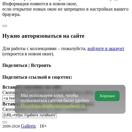
Информация появится в новом окне,
если открытие новых окон не запрещено в настройках вашего
браузера.
Нужно авторизоваться на сайте
Для работы с коллекциями – пожалуйста,
войдите в аккаунт
(откроется в новом окне).
Поделиться | Встроить
Поделиться ссылкой в соцсетях:
Вставить картинку на сайт:
Скопируйте и вставьте в исходный код сайта
Мы используем куки, чтобы
Хорошо
пользоваться сайтом было удобно
Вставить картинку в сообщение на форум:
Политика конфиденциальности
Скопируйте и вставьте в текст сообщения
Gallerix
16+
2009-2026