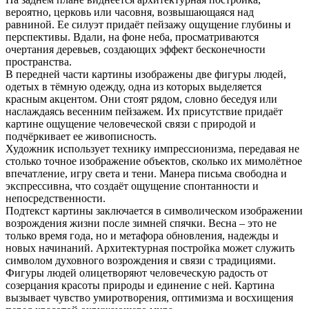
вероятно, церковь или часовня, возвышающаяся над
равниной. Ее силуэт придаёт пейзажу ощущение глубины и
перспективы. Вдали, на фоне неба, просматриваются
очертания деревьев, создающих эффект бесконечности
пространства.
В передней части картины изображены две фигуры людей,
одетых в тёмную одежду, одна из которых выделяется
красным акцентом. Они стоят рядом, словно беседуя или
наслаждаясь весенним пейзажем. Их присутствие придаёт
картине ощущение человеческой связи с природой и
подчёркивает ее живописность.
Художник использует технику импрессионизма, передавая не
столько точное изображение объектов, сколько их мимолётное
впечатление, игру света и тени. Манера письма свободна и
экспрессивна, что создаёт ощущение спонтанности и
непосредственности.
Подтекст картины заключается в символическом изображении
возрождения жизни после зимней спячки. Весна – это не
только время года, но и метафора обновления, надежды и
новых начинаний. Архитектурная постройка может служить
символом духовного возрождения и связи с традициями.
Фигуры людей олицетворяют человеческую радость от
созерцания красоты природы и единение с ней. Картина
вызывает чувство умиротворения, оптимизма и восхищения