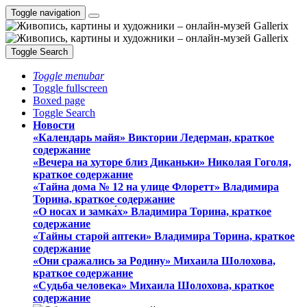
Toggle navigation
Toggle Search
Toggle menubar
Toggle fullscreen
Boxed page
Toggle Search
Новости
«Календарь майя» Виктории Ледерман, краткое
содержание
«Вечера на хуторе близ Диканьки» Николая Гоголя,
краткое содержание
«Тайна дома № 12 на улице Флоретт» Владимира
Торина, краткое содержание
«О носах и замка́х» Владимира Торина, краткое
содержание
«Тайны старой аптеки» Владимира Торина, краткое
содержание
«Они сражались за Родину» Михаила Шолохова,
краткое содержание
«Судьба человека» Михаила Шолохова, краткое
содержание