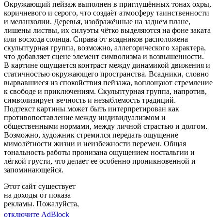
Окружающий пейзаж выполнен в приглушённых тонах охры,
коричневого и серого, что создаёт атмосферу таинственности
и меланхолии. Деревья, изображённые на заднем плане,
лишены листвы, их силуэты чётко выделяются на фоне заката
или восхода солнца. Справа от всадников расположена
скульптурная группа, возможно, аллегорического характера,
что добавляет сцене элемент символизма и возвышенности.
В картине ощущается контраст между динамикой движения и
статичностью окружающего пространства. Всадники, словно
вырвавшиеся из спокойствия пейзажа, воплощают стремление
к свободе и приключениям. Скульптурная группа, напротив,
символизирует вечность и незыблемость традиций.
Подтекст картины может быть интерпретирован как
противопоставление между индивидуализмом и
общественными нормами, между личной страстью и долгом.
Возможно, художник стремился передать ощущение
мимолётности жизни и неизбежности перемен. Общая
тональность работы пронизана ощущением ностальгии и
лёгкой грусти, что делает ее особенно проникновенной и
запоминающейся.
Этот сайт существует
на доходы от показа
рекламы. Пожалуйста,
отключите AdBlock