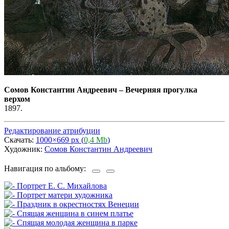
Сомов Константин Андреевич
–
Вечерняя прогулка
верхом
1897.
Редактирование атрибуции
Скачать:
1000×669 px (
0,4 Mb
)
Художник:
Сомов Константин Андреевич
Навигация по альбому: