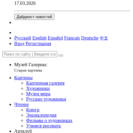
17.03.2026
Дайджест новостей
Русский
English
Español
Français
Deutsche
中文
Вход
Регистрация
Музей Галерикс
Старые картины
Картины
Картинная галерея
Художники
Музеи мира
Русские художники
Чтение
Книги
Энциклопедия
Фильмы о художниках
Учимся рисовать
Артклуб