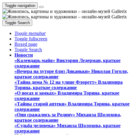
Toggle navigation
Toggle Search
Toggle menubar
Toggle fullscreen
Boxed page
Toggle Search
Новости
«Календарь майя» Виктории Ледерман, краткое
содержание
«Вечера на хуторе близ Диканьки» Николая Гоголя,
краткое содержание
«Тайна дома № 12 на улице Флоретт» Владимира
Торина, краткое содержание
«О носах и замка́х» Владимира Торина, краткое
содержание
«Тайны старой аптеки» Владимира Торина, краткое
содержание
«Они сражались за Родину» Михаила Шолохова,
краткое содержание
«Судьба человека» Михаила Шолохова, краткое
содержание