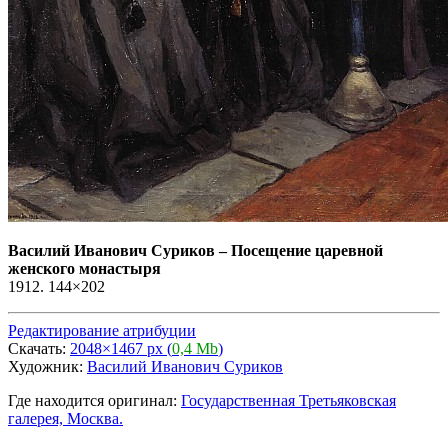
Василий Иванович Суриков
–
Посещение царевной
женского монастыря
1912. 144×202
Редактирование атрибуции
Скачать:
2048×1467 px (
0,4 Mb
)
Художник:
Василий Иванович Суриков
Где находится оригинал:
Государственная Третьяковская
галерея, Москва.