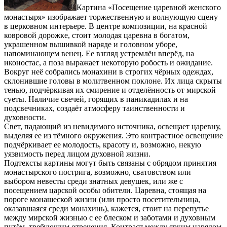
Картина «Посещение царевной женского
монастыря» изображает торжественную и волнующую сцену
в церковном интерьере. В центре композиции, на красной
ковровой дорожке, стоит молодая царевна в богатом,
украшенном вышивкой наряде и головном уборе,
напоминающем венец. Ее взгляд устремлён вперёд, на
иконостас, а поза выражает некоторую робость и ожидание.
Вокруг неё собрались монахини в строгих чёрных одеждах,
склонившие головы в молитвенном поклоне. Их лица скрыты
тенью, подчёркивая их смирение и отделённость от мирской
суеты. Наличие свечей, горящих в паникадилах и на
подсвечниках, создаёт атмосферу таинственности и
духовности.
Свет, падающий из невидимого источника, освещает царевну,
выделяя ее из тёмного окружения. Это контрастное освещение
подчёркивает ее молодость, красоту и, возможно, некую
уязвимость перед лицом духовной жизни.
Подтексты картины могут быть связаны с обрядом принятия
монастырского пострига, возможно, сватовством или
выбором невесты среди знатных девушек, или же с
посещением царской особы обители. Царевна, стоящая на
пороге монашеской жизни (или просто посетительница,
оказавшаяся среди монахинь), кажется, стоит на перепутье
между мирской жизнью с ее блеском и заботами и духовным
путём, требующим отречения. Контраст между ярким нарядом