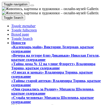
Toggle navigation
Toggle Search
Toggle menubar
Toggle fullscreen
Boxed page
Toggle Search
Новости
«Календарь майя» Виктории Ледерман, краткое
содержание
«Вечера на хуторе близ Диканьки» Николая Гоголя,
краткое содержание
«Тайна дома № 12 на улице Флоретт» Владимира
Торина, краткое содержание
«О носах и замка́х» Владимира Торина, краткое
содержание
«Тайны старой аптеки» Владимира Торина, краткое
содержание
«Они сражались за Родину» Михаила Шолохова,
краткое содержание
«Судьба человека» Михаила Шолохова, краткое
содержание