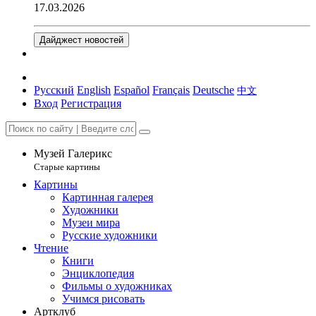
17.03.2026
Дайджест новостей
Русский
English
Español
Français
Deutsche
中文
Вход
Регистрация
Музей Галерикс
Старые картины
Картины
Картинная галерея
Художники
Музеи мира
Русские художники
Чтение
Книги
Энциклопедия
Фильмы о художниках
Учимся рисовать
Артклуб