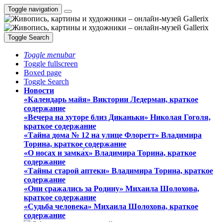
Toggle navigation
Toggle Search
Toggle menubar
Toggle fullscreen
Boxed page
Toggle Search
Новости
«Календарь майя» Виктории Ледерман, краткое
содержание
«Вечера на хуторе близ Диканьки» Николая Гоголя,
краткое содержание
«Тайна дома № 12 на улице Флоретт» Владимира
Торина, краткое содержание
«О носах и замка́х» Владимира Торина, краткое
содержание
«Тайны старой аптеки» Владимира Торина, краткое
содержание
«Они сражались за Родину» Михаила Шолохова,
краткое содержание
«Судьба человека» Михаила Шолохова, краткое
содержание