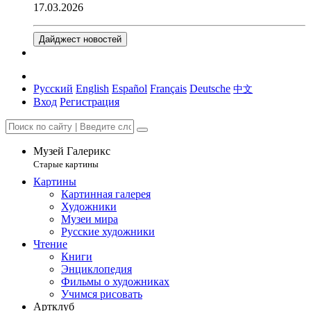
17.03.2026
Дайджест новостей
Русский
English
Español
Français
Deutsche
中文
Вход
Регистрация
Музей Галерикс
Старые картины
Картины
Картинная галерея
Художники
Музеи мира
Русские художники
Чтение
Книги
Энциклопедия
Фильмы о художниках
Учимся рисовать
Артклуб