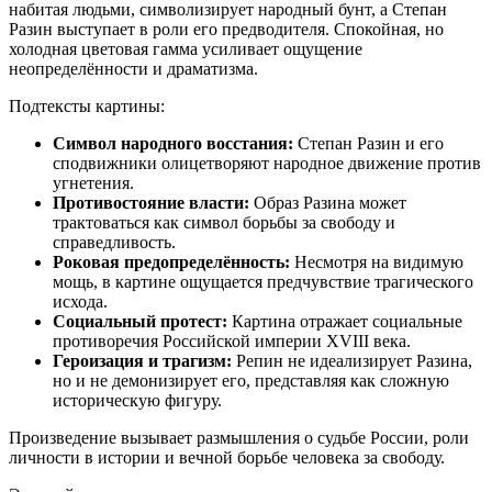
набитая людьми, символизирует народный бунт, а Степан
Разин выступает в роли его предводителя. Спокойная, но
холодная цветовая гамма усиливает ощущение
неопределённости и драматизма.
Подтексты картины:
Символ народного восстания:
Степан Разин и его
сподвижники олицетворяют народное движение против
угнетения.
Противостояние власти:
Образ Разина может
трактоваться как символ борьбы за свободу и
справедливость.
Роковая предопределённость:
Несмотря на видимую
мощь, в картине ощущается предчувствие трагического
исхода.
Социальный протест:
Картина отражает социальные
противоречия Российской империи XVIII века.
Героизация и трагизм:
Репин не идеализирует Разина,
но и не демонизирует его, представляя как сложную
историческую фигуру.
Произведение вызывает размышления о судьбе России, роли
личности в истории и вечной борьбе человека за свободу.