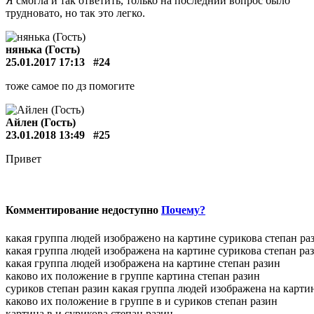
Я смогла и так ответить, только на последний вопрос было
трудновато, но так это легко.
нянька (Гость)
25.01.2017 17:13
#24
тоже самое по дз помогите
Айлен (Гость)
23.01.2018 13:49
#25
Привет
Комментирование недоступно
Почему?
какая группа людей изображено на картине сурикова степан ра
какая группа людей изображена на картине сурикова степан ра
какая группа людей изображена на картине степан разин
каково их положение в группе картина степан разин
суриков степан разин какая группа людей изображена на карти
каково их положение в группе в и суриков степан разин
картина в.и.сурикова степан разин