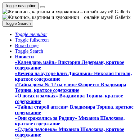
Toggle navigation
Toggle Search
Toggle menubar
Toggle fullscreen
Boxed page
Toggle Search
Новости
«Календарь майя» Виктории Ледерман, краткое
содержание
«Вечера на хуторе близ Диканьки» Николая Гоголя,
краткое содержание
«Тайна дома № 12 на улице Флоретт» Владимира
Торина, краткое содержание
«О носах и замка́х» Владимира Торина, краткое
содержание
«Тайны старой аптеки» Владимира Торина, краткое
содержание
«Они сражались за Родину» Михаила Шолохова,
краткое содержание
«Судьба человека» Михаила Шолохова, краткое
содержание