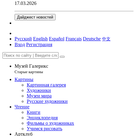
17.03.2026
Дайджест новостей
Русский
English
Español
Français
Deutsche
中文
Вход
Регистрация
Музей Галерикс
Старые картины
Картины
Картинная галерея
Художники
Музеи мира
Русские художники
Чтение
Книги
Энциклопедия
Фильмы о художниках
Учимся рисовать
Артклуб