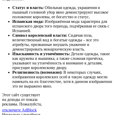
Статус и власть:
Обильная одежда, украшения и
пышный головной убор явно демонстрируют высокое
положение королевы, ее богатство и статус.
Испанская мода:
Изображённая мода характерна для
испанского двора того периода, подчёркивая ее связь с
Испанией.
Символ королевской власти:
Сидячая поза,
величественный вид и богатые одежды – все это
атрибуты, призванные внушать уважение и
демонстрировать монархическую власть.
Изысканность и утончённость:
Детали одежды, такие
как кружева и вышивка, а также сложная причёска,
указывают на утончённость и внимание к деталям,
присущие королевскому двору.
Религиозность (возможно):
В некоторых случаях,
изображения королевских особ в такую одежду могли
намекать на их благочестие, хотя в данном изображении
это не выражено явно.
Этот сайт существует
на доходы от показа
рекламы. Пожалуйста,
отключите AdBlock
Несколько случайных