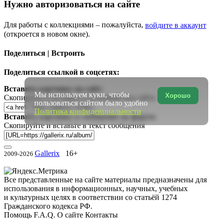
Нужно авторизоваться на сайте
Для работы с коллекциями – пожалуйста,
войдите в аккаунт
(откроется в новом окне).
Поделиться | Встроить
Поделиться ссылкой в соцсетях:
Вставить картинку на сайт:
Мы используем куки, чтобы
Хорошо
Скопируйте и вставьте в исходный код сайта
пользоваться сайтом было удобно
Политика конфиденциальности
Вставить картинку в сообщение на форум:
Скопируйте и вставьте в текст сообщения
Gallerix
16+
2009-2026
Все представленные на сайте материалы предназначены для
использования в информационных, научных, учебных
и культурных целях в соответствии со статьёй 1274
Гражданского кодекса РФ.
Помощь
F.A.Q.
О сайте
Контакты