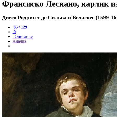
Франсиско Лескано, карлик и
Диего Родригес де Сильва и Веласкес (1599-16
65 / 129
0
Описание
Анализ