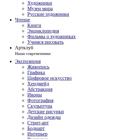
Художники
Музеи мира
Русские художники
Чтение
Книги
Энциклопедия
Фильмы о художниках
Учимся рисовать
Артклуб
Наши современники
Экспозиция
Живопись
Графика
Цифровое искусство
Хендмейд
Абстракция
Иконы
Фотография
Скульптура
Детские рисунки
Дизайн одежды
Стрит-арт
Бодиарт
Интерьер