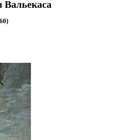
з Вальекаса
60)