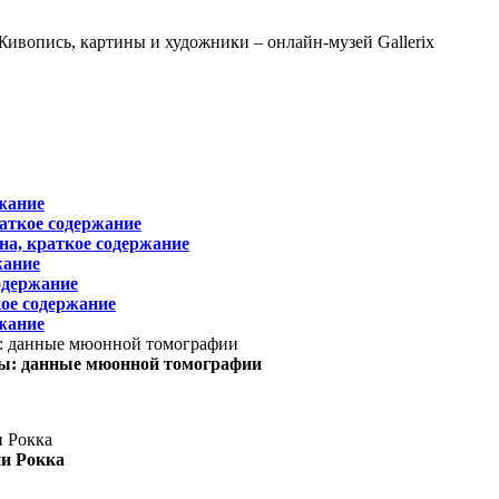
жание
раткое содержание
на, краткое содержание
жание
одержание
ое содержание
жание
ы: данные мюонной томографии
ни Рокка