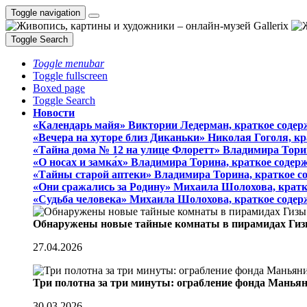
Toggle navigation
Toggle Search
Toggle menubar
Toggle fullscreen
Boxed page
Toggle Search
Новости
«Календарь майя» Виктории Ледерман, краткое содер
«Вечера на хуторе близ Диканьки» Николая Гоголя, к
«Тайна дома № 12 на улице Флоретт» Владимира Тори
«О носах и замка́х» Владимира Торина, краткое содер
«Тайны старой аптеки» Владимира Торина, краткое с
«Они сражались за Родину» Михаила Шолохова, кратк
«Судьба человека» Михаила Шолохова, краткое содер
Обнаружены новые тайные комнаты в пирамидах Гиз
27.04.2026
Три полотна за три минуты: ограбление фонда Манья
30.03.2026