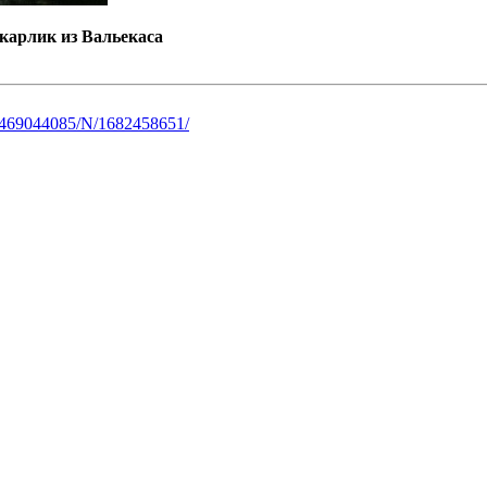
карлик из Вальекаса
s/1469044085/N/1682458651/