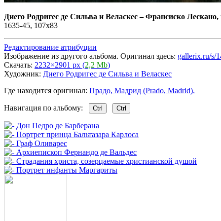
Диего Родригес де Сильва и Веласкес
–
Франсиско Лескано, 
1635-45, 107x83
Редактирование атрибуции
Изображение из другого альбома. Оригинал здесь:
gallerix.ru/
Скачать:
2232×2901 px (
2,2 Mb
)
Художник:
Диего Родригес де Сильва и Веласкес
Где находится оригинал:
Прадо, Мадрид (Prado, Madrid).
Навигация по альбому:
Ctrl
Ctrl