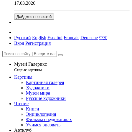
17.03.2026
Дайджест новостей
Русский
English
Español
Français
Deutsche
中文
Вход
Регистрация
Музей Галерикс
Старые картины
Картины
Картинная галерея
Художники
Музеи мира
Русские художники
Чтение
Книги
Энциклопедия
Фильмы о художниках
Учимся рисовать
Артклуб