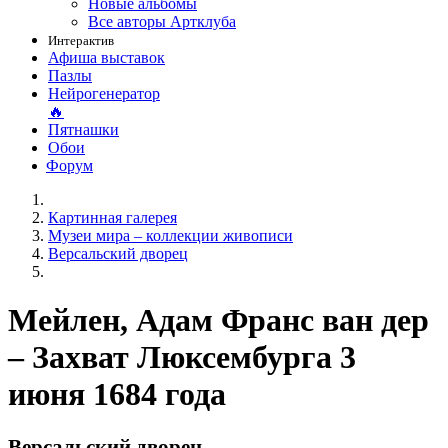
Новые альбомы
Все авторы Артклуба
Интерактив
Афиша выставок
Пазлы
Нейрогенератор
🔥
Пятнашки
Обои
Форум
Картинная галерея
Музеи мира – коллекции живописи
Версальский дворец
Мейлен, Адам Франс ван дер
– Захват Люксембурга 3
июня 1684 года
Версальский дворец