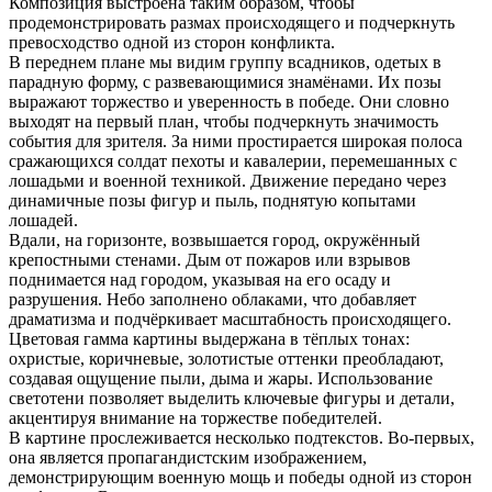
Композиция выстроена таким образом, чтобы
продемонстрировать размах происходящего и подчеркнуть
превосходство одной из сторон конфликта.
В переднем плане мы видим группу всадников, одетых в
парадную форму, с развевающимися знамёнами. Их позы
выражают торжество и уверенность в победе. Они словно
выходят на первый план, чтобы подчеркнуть значимость
события для зрителя. За ними простирается широкая полоса
сражающихся солдат пехоты и кавалерии, перемешанных с
лошадьми и военной техникой. Движение передано через
динамичные позы фигур и пыль, поднятую копытами
лошадей.
Вдали, на горизонте, возвышается город, окружённый
крепостными стенами. Дым от пожаров или взрывов
поднимается над городом, указывая на его осаду и
разрушения. Небо заполнено облаками, что добавляет
драматизма и подчёркивает масштабность происходящего.
Цветовая гамма картины выдержана в тёплых тонах:
охристые, коричневые, золотистые оттенки преобладают,
создавая ощущение пыли, дыма и жары. Использование
светотени позволяет выделить ключевые фигуры и детали,
акцентируя внимание на торжестве победителей.
В картине прослеживается несколько подтекстов. Во-первых,
она является пропагандистским изображением,
демонстрирующим военную мощь и победы одной из сторон