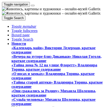
Toggle navigation
Toggle Search
Toggle menubar
Toggle fullscreen
Boxed page
Toggle Search
Новости
«Календарь майя» Виктории Ледерман, краткое
содержание
«Вечера на хуторе близ Диканьки» Николая Гоголя,
краткое содержание
«Тайна дома № 12 на улице Флоретт» Владимира
Торина, краткое содержание
«О носах и замка́х» Владимира Торина, краткое
содержание
«Тайны старой аптеки» Владимира Торина, краткое
содержание
«Они сражались за Родину» Михаила Шолохова,
краткое содержание
«Судьба человека» Михаила Шолохова, краткое
содержание