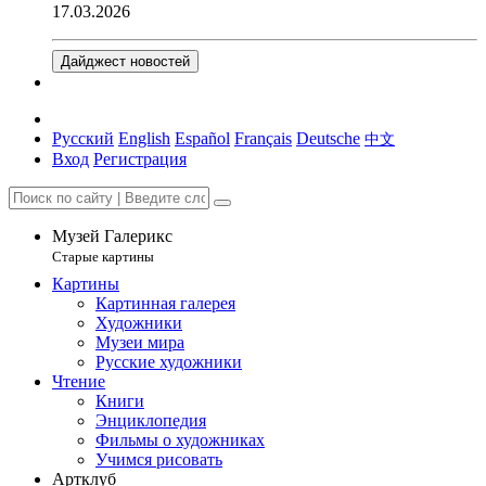
17.03.2026
Дайджест новостей
Русский
English
Español
Français
Deutsche
中文
Вход
Регистрация
Музей Галерикс
Старые картины
Картины
Картинная галерея
Художники
Музеи мира
Русские художники
Чтение
Книги
Энциклопедия
Фильмы о художниках
Учимся рисовать
Артклуб