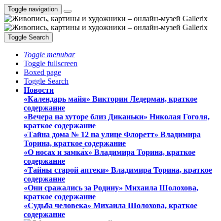
Toggle navigation
Toggle Search
Toggle menubar
Toggle fullscreen
Boxed page
Toggle Search
Новости
«Календарь майя» Виктории Ледерман, краткое
содержание
«Вечера на хуторе близ Диканьки» Николая Гоголя,
краткое содержание
«Тайна дома № 12 на улице Флоретт» Владимира
Торина, краткое содержание
«О носах и замка́х» Владимира Торина, краткое
содержание
«Тайны старой аптеки» Владимира Торина, краткое
содержание
«Они сражались за Родину» Михаила Шолохова,
краткое содержание
«Судьба человека» Михаила Шолохова, краткое
содержание