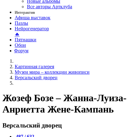
Новые альбомы
Все авторы Артклуба
Интерактив
Афиша выставок
Пазлы
Нейрогенератор
🔥
Пятнашки
Обои
Форум
Картинная галерея
Музеи мира – коллекции живописи
Версальский дворец
Жозеф Бозе – Жанна-Луиза-
Анриетта Жене-Кампань
Версальский дворец
487 / 632