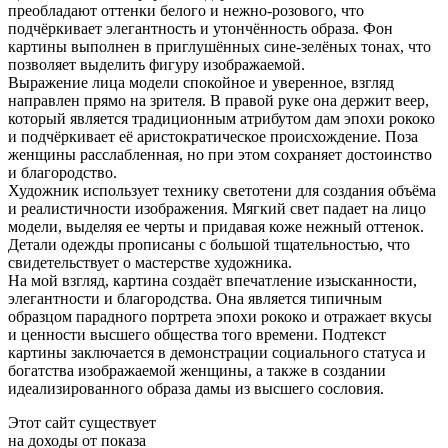
преобладают оттенки белого и нежно-розового, что
подчёркивает элегантность и утончённость образа. Фон
картины выполнен в приглушённых сине-зелёных тонах, что
позволяет выделить фигуру изображаемой.
Выражение лица модели спокойное и уверенное, взгляд
направлен прямо на зрителя. В правой руке она держит веер,
который является традиционным атрибутом дам эпохи рококо
и подчёркивает её аристократическое происхождение. Поза
женщины расслабленная, но при этом сохраняет достоинство
и благородство.
Художник использует технику светотени для создания объёма
и реалистичности изображения. Мягкий свет падает на лицо
модели, выделяя ее черты и придавая коже нежный оттенок.
Детали одежды прописаны с большой тщательностью, что
свидетельствует о мастерстве художника.
На мой взгляд, картина создаёт впечатление изысканности,
элегантности и благородства. Она является типичным
образцом парадного портрета эпохи рококо и отражает вкусы
и ценности высшего общества того времени. Подтекст
картины заключается в демонстрации социального статуса и
богатства изображаемой женщины, а также в создании
идеализированного образа дамы из высшего сословия.
Этот сайт существует
на доходы от показа