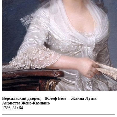
Версальский дворец
–
Жозеф Бозе -- Жанна-Луиза-
Анриетта Жене-Кампань
1786, 81х64