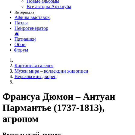
Новые альбомы
Все авторы Артклуба
Интерактив
Афиша выставок
Пазлы
Нейрогенератор
🔥
Пятнашки
Обои
Форум
Картинная галерея
Музеи мира – коллекции живописи
Версальский дворец
Франсуа Дюмон – Антуан
Пармантье (1737-1813),
агроном
Версальский дворец