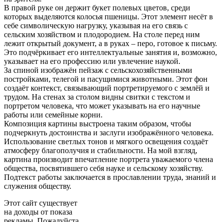
В правой руке он держит букет полевых цветов, среди
которых выделяются колосья пшеницы. Этот элемент несёт в
себе символическую нагрузку, указывая на его связь с
сельским хозяйством и плодородием. На столе перед ним
лежит открытый документ, а в руках – перо, готовое к письму.
Это подчёркивает его интеллектуальные занятия и, возможно,
указывает на его профессию или увлечение наукой.
За спиной изображён пейзаж с сельскохозяйственными
постройками, телегой и пасущимися животными. Этот фон
создаёт контекст, связывающий портретируемого с землёй и
трудом. На стенах за столом видны свитки с текстом и
портретом человека, что может указывать на его научные
работы или семейные корни.
Композиция картины выстроена таким образом, чтобы
подчеркнуть достоинства и заслуги изображённого человека.
Использование светлых тонов и мягкого освещения создаёт
атмосферу благополучия и стабильности. На мой взгляд,
картина производит впечатление портрета уважаемого члена
общества, посвятившего себя науке и сельскому хозяйству.
Подтекст работы заключается в прославлении труда, знаний и
служения обществу.
Этот сайт существует
на доходы от показа
рекламы. Пожалуйста,