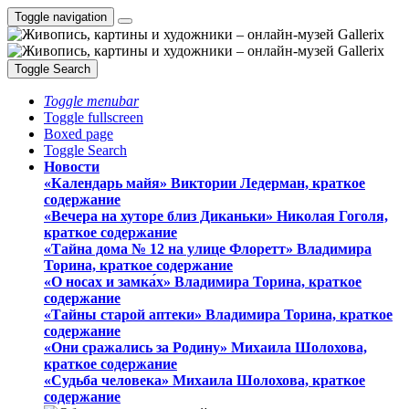
Toggle navigation
Toggle Search
Toggle menubar
Toggle fullscreen
Boxed page
Toggle Search
Новости
«Календарь майя» Виктории Ледерман, краткое
содержание
«Вечера на хуторе близ Диканьки» Николая Гоголя,
краткое содержание
«Тайна дома № 12 на улице Флоретт» Владимира
Торина, краткое содержание
«О носах и замка́х» Владимира Торина, краткое
содержание
«Тайны старой аптеки» Владимира Торина, краткое
содержание
«Они сражались за Родину» Михаила Шолохова,
краткое содержание
«Судьба человека» Михаила Шолохова, краткое
содержание