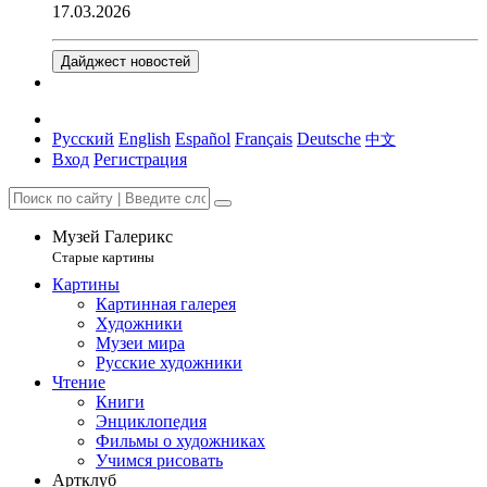
17.03.2026
Дайджест новостей
Русский
English
Español
Français
Deutsche
中文
Вход
Регистрация
Музей Галерикс
Старые картины
Картины
Картинная галерея
Художники
Музеи мира
Русские художники
Чтение
Книги
Энциклопедия
Фильмы о художниках
Учимся рисовать
Артклуб