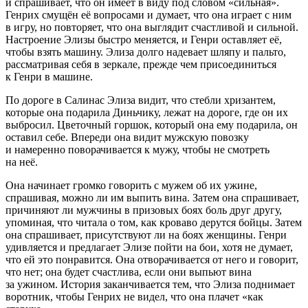
и спрашивает, что он имеет в виду под словом «сильная».
Генрих смущён её вопросами и думает, что она играет с ним
в игру, но повторяет, что она выглядит счастливой и сильной.
Настроение Элизы быстро меняется, и Генри оставляет её,
чтобы взять машину. Элиза долго надевает шляпу и пальто,
рассматривая себя в зеркале, прежде чем присоединиться
к Генри в машине.
По дороге в Салинас Элиза видит, что стебли хризантем,
которые она подарила Диньчику, лежат на дороге, где он их
выбросил. Цветочный горшок, который она ему подарила, он
оставил себе. Впереди она видит мужскую повозку
и намеренно поворачивается к мужу, чтобы не смотреть
на неё.
Она начинает громко говорить с мужем об их ужине,
спрашивая, можно ли им выпить вина. Затем она спрашивает,
причиняют ли мужчины в призовых боях боль друг другу,
упоминая, что читала о том, как кроваво дерутся бойцы. Затем
она спрашивает, присутствуют ли на боях женщины. Генри
удивляется и предлагает Элизе пойти на бои, хотя не думает,
что ей это понравится. Она отворачивается от него и говорит,
что нет; она будет счастлива, если они выпьют вина
за ужином. История заканчивается тем, что Элиза поднимает
воротник, чтобы Генрих не видел, что она плачет «как