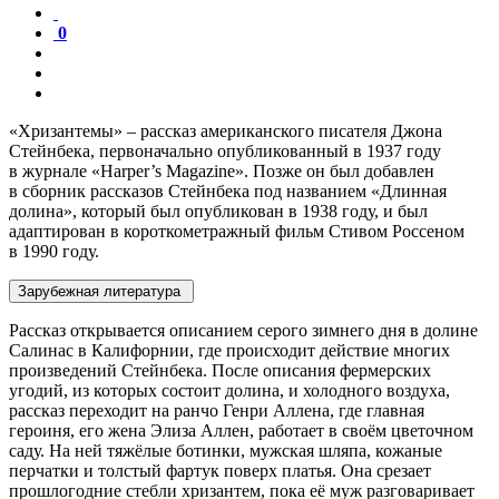
0
«Хризантемы» – рассказ американского писателя Джона
Стейнбека, первоначально опубликованный в 1937 году
в журнале «Harper’s Magazine». Позже он был добавлен
в сборник рассказов Стейнбека под названием «Длинная
долина», который был опубликован в 1938 году, и был
адаптирован в короткометражный фильм Стивом Россеном
в 1990 году.
Зарубежная литература
Рассказ открывается описанием серого зимнего дня в долине
Салинас в Калифорнии, где происходит действие многих
произведений Стейнбека. После описания фермерских
угодий, из которых состоит долина, и холодного воздуха,
рассказ переходит на ранчо Генри Аллена, где главная
героиня, его жена Элиза Аллен, работает в своём цветочном
саду. На ней тяжёлые ботинки, мужская шляпа, кожаные
перчатки и толстый фартук поверх платья. Она срезает
прошлогодние стебли хризантем, пока её муж разговаривает