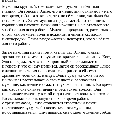
в подвал
Мужчина крупный, с мозолистыми руками и тёмными
глазами. Он говорит Элизе, что путешествия отнимают у него
все время, и Элиза отвечает, что, по её мнению, так было бы
неплохо жить. Затем мужчина предлагает Элизе починить
горшки или наточить ножи или ножницы. Она отвечает, что
у неё нет для него работы. Мужчина продолжает, рассказывая
о том, как он умеет точить ножницы и чинить кастрюли
и сковородки. Элиза раздражается и повторяет, что у неё нет
для него работы.
Затем мужчина меняет тон и хвалит сад Элизы, узнавая
хризантемы и комментируя их «отвратительный» запах. Когда
Элиза возражает, что запах приятный, он соглашается
и говорит, что он ему нравится. Затем он рассказывает Элизе
о женщине, которая попросила его принести ей семена
хризантем, если он их найдёт. Элиза сразу же оживляется
и начинает рассказывать о своих цветах, рассказывая
мужчине, как лучше их сажать и ухаживать за ними. Во время
разговора она снимает шляпу и распускает волосы. Она
приглашает мужчину в свой сад и начинает копаться в земле.
Рассказывая о своих ощущениях во время работы
с хризантемами, Элиза становится страстной и почти
протягивает руку, чтобы коснуться ноги мужчины,
но останавливается. Смутившись, она отдаёт мужчине стебли