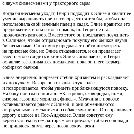
с двумя бизнесменами у тракторного сарая.
Когда бизнесмены уходят, Генри подходит к Элизе и хвалит её
умение выращивать цветы, говоря, что хотел бы, чтобы она
использовала свой зелёный палец в садах. Элизе нравится это
предложение, и она готова помочь, но Генри не стал
продолжать разговор. Вместо этого он предлагает поужинать
в Салинасе, чтобы отпраздновать покупку его бычков двумя
бизнесменами. Он в шутку предлагает пойти посмотреть
на призовые бои, но Элиза отказывается, и он предлагает
вместо этого сходить в кино. Элиза соглашается, и Генри
оставляет её заниматься посадками, пока он и его фермер
собирают бычков.
Элиза энергично подрезает стебли хризантем и раскладывает
их по кучкам. Вскоре она слышит стук колёс
и поворачивается, чтобы увидеть приближающуюся повозку.
На боку повозки написано: «Кастрюли, сковородки, ножи,
сизоры, газонные морилки, фиксы». Мужчина в повозке
останавливается рядом с Элизой, и они обмениваются
остроумными замечаниями о собаке мужчины. Он спрашивает
дорогу к шоссе на Лос-Анджелес. Элиза советует ему
вернуться тем путём, которым он приехал, чтобы его лошади
не пришлось тянуть через песок вокруг реки.