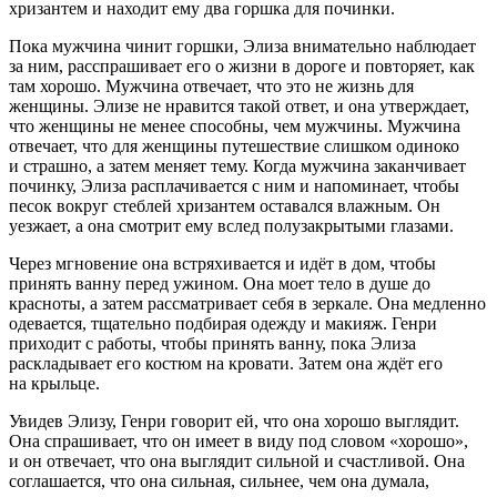
хризантем и находит ему два горшка для починки.
Пока мужчина чинит горшки, Элиза внимательно наблюдает
за ним, расспрашивает его о жизни в дороге и повторяет, как
там хорошо. Мужчина отвечает, что это не жизнь для
женщины. Элизе не нравится такой ответ, и она утверждает,
что женщины не менее способны, чем мужчины. Мужчина
отвечает, что для женщины путешествие слишком одиноко
и страшно, а затем меняет тему. Когда мужчина заканчивает
починку, Элиза расплачивается с ним и напоминает, чтобы
песок вокруг стеблей хризантем оставался влажным. Он
уезжает, а она смотрит ему вслед полузакрытыми глазами.
Через мгновение она встряхивается и идёт в дом, чтобы
принять ванну перед ужином. Она моет тело в душе до
красноты, а затем рассматривает себя в зеркале. Она медленно
одевается, тщательно подбирая одежду и макияж. Генри
приходит с работы, чтобы принять ванну, пока Элиза
раскладывает его костюм на кровати. Затем она ждёт его
на крыльце.
Увидев Элизу, Генри говорит ей, что она хорошо выглядит.
Она спрашивает, что он имеет в виду под словом «хорошо»,
и он отвечает, что она выглядит сильной и счастливой. Она
соглашается, что она сильная, сильнее, чем она думала,