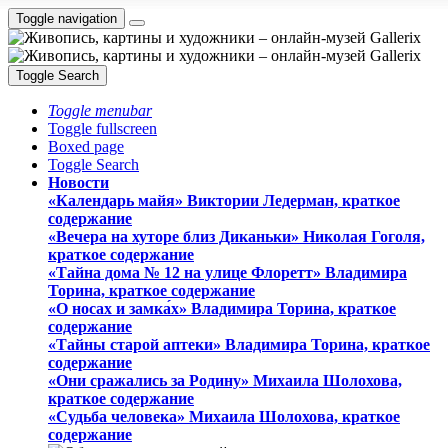
Toggle navigation
Toggle Search
Toggle menubar
Toggle fullscreen
Boxed page
Toggle Search
Новости
«Календарь майя» Виктории Ледерман, краткое
содержание
«Вечера на хуторе близ Диканьки» Николая Гоголя,
краткое содержание
«Тайна дома № 12 на улице Флоретт» Владимира
Торина, краткое содержание
«О носах и замка́х» Владимира Торина, краткое
содержание
«Тайны старой аптеки» Владимира Торина, краткое
содержание
«Они сражались за Родину» Михаила Шолохова,
краткое содержание
«Судьба человека» Михаила Шолохова, краткое
содержание