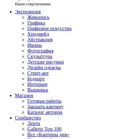
Наши современники
Экспозиция
Живопись
Графика
Цифровое искусство
Хендмейд
Абстракция
Иконы
Фотография
Скульптура
Детские рисунки
Дизайн одежды
Стрит-арт
Бодиарт
Интерьер
Вышивка
Магазин
Готовые работы
Заказать картину
Каталог авторов
Сообщество
Лента
Gallerix Топ-100
Все «Картины дня»