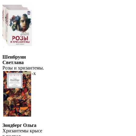
Шенбрунн
Светлана
Розы и хризантемы.
Комплект. В 2-х
книгах
Зондберг Ольга
Хризантемы крысе