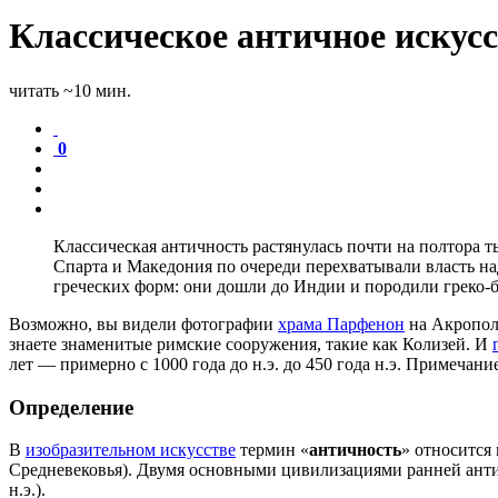
Классическое античное искус
читать ~10 мин.
0
Классическая античность растянулась почти на полтора
Спарта и Македония по очереди перехватывали власть на
греческих форм: они дошли до Индии и породили греко-б
Возможно, вы видели фотографии
храма Парфенон
на Акропол
знаете знаменитые римские сооружения, такие как Колизей. И
лет — примерно с 1000 года до н.э. до 450 года н.э. Примечан
Определение
В
изобразительном искусстве
термин «
античность
» относится
Средневековья). Двумя основными цивилизациями ранней антич
н.э.).