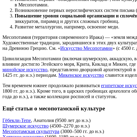
в Месопотамии.
Возникновение первых иероглифических систем письма (
Повышение уровня социальной организации и сплочён
зиккуратов, пирамид и других сложных гробниц.
Развитие металлургии, например, освоение меди.
Месопотамия (территория современного Ирака) — «земля между
Художественные традиции, зародившиеся в этих двух культура
на Древнюю Грецию. См. «
Искусство Месопотамии
» (с 4500 г. 
Цивилизация Месопотамии (включая шумерскую, аккадскую, ва
влияние достигло Эгейского моря, Крита, Киклад и Микен, где 
минойское искусство
, представлено дворцовой архитектурой в 
1425 гг. до н.э.) периодам.
Микенское искусство
славится издел
Тем временем южнее продолжало развиваться
египетское иску
1800 гг. до н.э.). Кроме того, в царских гробницах археолог
года до н.э.), а также коллекции росписей и статуэток.
Ещё статьи о месопотамской культуре
Гёбекли-Тепе
, Анатолия (9500 лет до н.э.)
Шумерское искусство
(4500–2270 до н.э.)
Месопотамская скульптура
(3000–500 гг. до н.э.)
Хеттское искусство
(1600–1180 до н.э.)