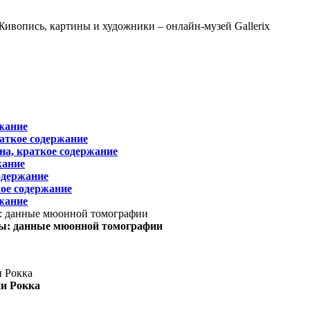
жание
раткое содержание
на, краткое содержание
жание
одержание
ое содержание
жание
ы: данные мюонной томографии
ни Рокка