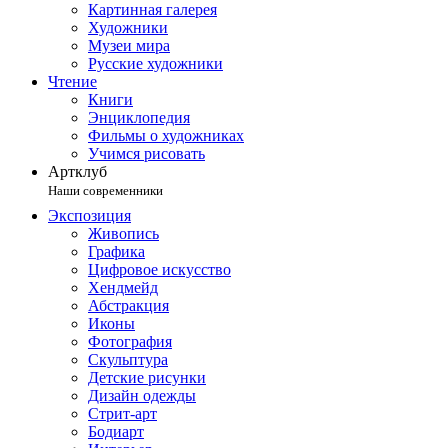
Картинная галерея
Художники
Музеи мира
Русские художники
Чтение
Книги
Энциклопедия
Фильмы о художниках
Учимся рисовать
Артклуб
Наши современники
Экспозиция
Живопись
Графика
Цифровое искусство
Хендмейд
Абстракция
Иконы
Фотография
Скульптура
Детские рисунки
Дизайн одежды
Стрит-арт
Бодиарт