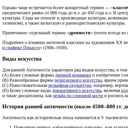
Однако чаще встречается более конкретный термин — «
класси
предпочитают рамки от 800 года до н.э. до 450 года н.э. В це
культуры. Сюда же относят и производные культуры, возникши
эллинизм), а также кельтскую и раннехристианскую культуры.
Примечание: отдельный термин «
древности
» (почти всегда в
Подробнее о влиянии античной классики на художников XX века
и графике Пикассо
» (1906–1930).
Виды искусства
Для ранней Античности характерен ряд видов искусства, в том 
(A) Более сложные формы
древней керамики
и изобретение гон
(B) Разнообразные формы
религиозного искусства
, ярким прим
(C) Повествовательная
рельефная скульптура
, например, верти
(D) Более сложные виды
декоративного искусства
, включая
изд
и такие дисциплины, как
резьба по слоновой кости
и роспись к
История ранней античности (около 4500–800 гг. до
Античность как историческая эпоха начинается в V тысячелети
Появление первых «объединённых народов», или культур (