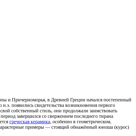
опы и Причерноморья, в Древней Греции начался постепенный
до н.э. появились свидетельства возникновения первого
 свой собственный стиль, они продолжали заимствовать
й период завершился со свержением последнего тирана
яется
греческая керамика
, особенно в геометрическом,
 Характерные примеры — стоящий обнажённый юноша (
курос
)