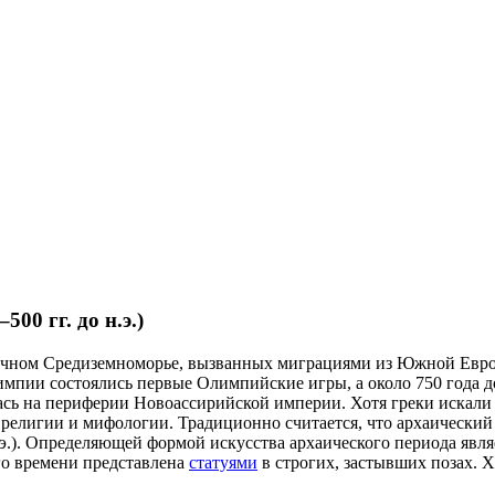
00 гг. до н.э.)
осточном Средиземноморье, вызванных миграциями из Южной Евр
Олимпии состоялись первые Олимпийские игры, а около 750 года 
лась на периферии Новоассирийской империи. Хотя греки искали
в религии и мифологии. Традиционно считается, что архаически
.э.). Определяющей формой искусства архаического периода явл
го времени представлена
статуями
в строгих, застывших позах.