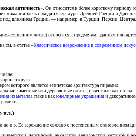
ческая античность
». Он относится к более короткому периоду (ок
нтре внимания здесь находятся культуры Древней Греции и Древне
е под влиянием Греции, — например, в Турции, Персии, Централ
о множественном числе) относится к предметам, зданиям или арте
 см. в статье «
Классическое возрождение в современном искус
числе:
чарного круга.
ером которого является египетская архитектура пирамид.
кальные каменные или деревянные плиты, известные как стелы.
елия из металла
(такие как
ювелирные украшения
и декоративно
ерамики.
 н.э.)
и до н.э. Её зарождение связано с постепенным становлением ци
шумерской, персидской, аккадской, вавилонской, хеттской и асс