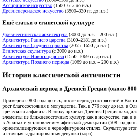
Ассирийское искусство
(1500–612 до н.э.)
Древнеперсидское искусство
(3500–330 гг. до н.э.)
Ещё статьи о египетской культуре
Древнеегипетская архитектура
(3000 до н.э. – 200 н.э.)
Архитектура Раннего царства
(3100–2181 до н.э.)
Архитектура Среднего царства
(2055–1650 до н.э.)
Египетская скульптура
(с 3000 до н.э.)
Архитектура Нового царства
(1550–1069 гг. до н.э.)
Архитектура Позднего периода
(1069 до н.э. – 200 н.э.)
История классической античности
Архаический период в Древней Греции (около 800–5
Примерно с 800 года до н.э., после периода потрясений в В
рост благосостояния и могущества. Так, в 776 году до н.э. в 
греческого алфавита. В эпоху архаики Древняя Греция находи
элементы из ближневосточных культур как в искусстве, так и 
в Афинах и установлением афинской демократии (508 год до н
ориентализирующем и чернофигурном стилях. Скульптура это
и стоящая задрапированная девушка (
кора
).