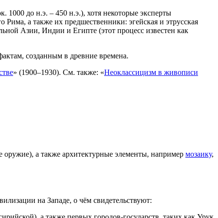
. 1000 до н.э. – 450 н.э.), хотя некоторые эксперты
го Рима, а также их предшественники: эгейская и этрусская
ьной Азии, Индии и Египте (этот процесс известен как
фактам, созданным в древние времена.
стве
» (1900–1930). См. также: «
Неоклассицизм в живописи
е оружие), а также архитектурные элементы, например
мозаику
,
вилизации на Западе, о чём свидетельствуют:
ирийской), а также первых городов-государств, таких как Урук