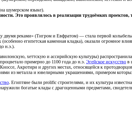
на шумерском языке).
ности. Это проявлялось в реализации трудоёмких проектов,
 двумя реками» (Тигром и Евфратом) — стала первой колыбелью
х (особенно египетская каменная кладка), оказали огромное вли
до н.э.).
вилонскую, хеттскую и ассирийскую культуры) распространила
процветало примерно до 1100 года до н.э.
Эгейское искусство
в 
Кноссе, Акротири и других местах, относящейся к протодворцовом
иями из металла и ювелирными украшениями, примером которых 
сство
. Египтяне были prolific строителями, и их культура извес
и обнаружили богатые клады с драгоценными предметами, свидете