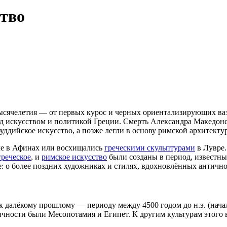
ство
 тысячелетия — от первых курос и черных ориентализирующих ва
д искусством и политикой Греции. Смерть Александра Македонско
уддийское искусство, а позже легли в основу римской архитект
е в Афинах или восхищались
греческими скульптурами
в Лувре.
греческое
, и
римское искусство
были созданы в период, известн
ие: о более поздних художниках и стилях, вдохновлённых антично
 к далёкому прошлому — периоду между 4500 годом до н.э. (нача
ности были Месопотамия и Египет. К другим культурам этого вр