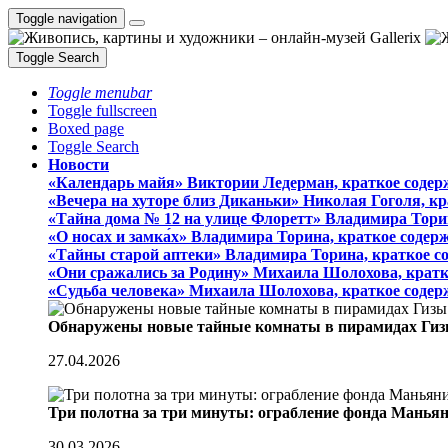
Toggle navigation
Toggle Search
Toggle menubar
Toggle fullscreen
Boxed page
Toggle Search
Новости
«Календарь майя» Виктории Ледерман, краткое содер
«Вечера на хуторе близ Диканьки» Николая Гоголя, к
«Тайна дома № 12 на улице Флоретт» Владимира Тори
«О носах и замка́х» Владимира Торина, краткое содер
«Тайны старой аптеки» Владимира Торина, краткое с
«Они сражались за Родину» Михаила Шолохова, кратк
«Судьба человека» Михаила Шолохова, краткое содер
Обнаружены новые тайные комнаты в пирамидах Гиз
27.04.2026
Три полотна за три минуты: ограбление фонда Манья
30.03.2026