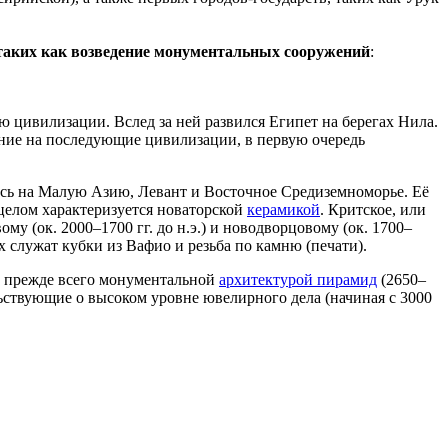
 таких как возведение монументальных сооружений
:
 цивилизации. Вслед за ней развился Египет на берегах Нила.
яние на последующие цивилизации, в первую очередь
сь на Малую Азию, Левант и Восточное Средиземноморье. Её
целом характеризуется новаторской
керамикой
. Критское, или
у (ок. 2000–1700 гг. до н.э.) и новодворцовому (ок. 1700–
служат кубки из Вафио и резьба по камню (печати).
тна прежде всего монументальной
архитектурой пирамид
(2650–
льствующие о высоком уровне ювелирного дела (начиная с 3000