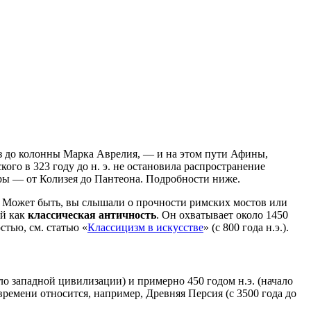
з до колонны Марка Аврелия, — и на этом пути Афины,
го в 323 году до н. э. не остановила распространение
уры — от Колизея до Пантеона. Подробности ниже.
 Может быть, вы слышали о прочности римских мостов или
ый как
классическая античность
. Он охватывает около 1450
стью, см. статью «
Классицизм в искусстве
» (с 800 года н.э.).
ло западной цивилизации) и примерно 450 годом н.э. (начало
емени относится, например, Древняя Персия (с 3500 года до