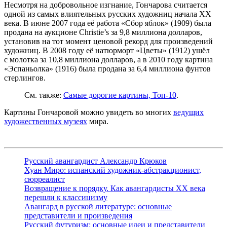
Несмотря на добровольное изгнание, Гончарова считается
одной из самых влиятельных русских художниц начала XX
века. В июне 2007 года её работа
«Сбор яблок»
(1909) была
продана на аукционе Christie’s за 9,8 миллиона долларов,
установив на тот момент ценовой рекорд для произведений
художниц. В 2008 году её натюрморт
«Цветы»
(1912) ушёл
с молотка за 10,8 миллиона долларов, а в 2010 году картина
«Эспаньолка»
(1916) была продана за 6,4 миллиона фунтов
стерлингов.
См. также:
Самые дорогие картины, Топ-10
.
Картины Гончаровой можно увидеть во многих
ведущих
художественных музеях
мира.
Русский авангардист Александр Крюков
Хуан Миро: испанский художник-абстракционист,
сюрреалист
Возвращение к порядку. Как авангардисты XX века
перешли к классицизму
Авангард в русской литературе: основные
представители и произведения
Русский футуризм: основные идеи и представители