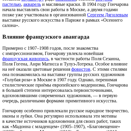
пастелью
,
акварель
и масляные краски. В 1904 году Гончарова
начала выставлять свои работы в Москве, а двумя годами
позже уже участвовала в организованной
Сергеем Дягилевым
выставке русского искусства в Париже в рамках «Осеннего
салона».
Влияние французского авангарда
Примерно с 1907–1908 годов, после знакомства
с импрессионизмом, Гончарову увлекла новейшая
французская живопись
, в частности работы Поля Сезанна,
Поля Гогена, Анри Матисса и Тулуз-Лотрека. Особое влияние
на неё оказали цветовые решения
фовистов
. С этими стилями
она познакомилась на выставке группы русских художников
«Голубая роза»
в Москве в 1907 году. Однако, перенимая
стилистические приёмы европейского модернизма, Гончарова
в большей степени интересовалась первоисточниками,
вдохновлявшими современных художников, — в первую
очередь, различными формами примитивного искусства.
Гончарову особенно привлекали русское народное творчество,
иконы и лубки. Она регулярно использовала эти мотивы
в качестве источников вдохновения для своих работ, таких
как
«Мадонна с младенцем»
(1905–1907),
«Благовещение»