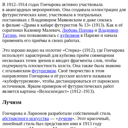
В 1912–1914 годах Гончарова активно участвовала
в авангардных мероприятиях. Она создавала иллюстрации для
футуристических книг, участвовала в театральных
постановках с Владимиром Маяковским и даже снялась
в фильме «Драма в кабаре футуристов № 13» (1913). Как и её
соратники Казимир Малевич,
Любовь Попова
и
Владимир
Татлин
, она познакомилась с
кубизмом
в Париже и начала
применять его приёмы в своих работах.
Это хорошо видно на полотне
«Стирка»
(1912), где Гончарова
использует характерный для кубизма приём совмещения
нескольких точек зрения и вводит фрагменты слов, чтобы
подчеркнуть плоскостность холста. Она также была знакома
с итальянским
футуризмом
. Своё творчество в этом
направлении Гончарова и её русские коллеги называли
«кубофутуризмом», чтобы дистанцироваться от парижских
источников. Ярким примером её футуристических работ
является картина
«Велосипедист»
(1912–1913).
Лучизм
Гончарова и Ларионов разработали собственный стиль
абстрактного искусства
— «
лучизм
». Этот красочный,
линейный стиль был представлен ими в 1913 году