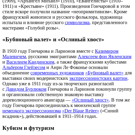
(1909),
«Архангел Михаил»
(1910),
«Евангелисты»
(1910–
1911) и
«Крестьяне»
(1911). Произведения Гончаровой в этом
стиле вскоре получили название «неопримитивизм». Кроме
французской живописи и русского фольклора, художница
испытала и влияние русского
символизма
, представленного
мастерами «Голубой розы».
«Бубновый валет» и «Ослиный хвост»
В 1910 году Гончарова и Ларионов вместе с
Казимиром
Малевичем
, русскими эмигрантами
Алексеем фон Явленским
и
Василием Кандинским
, а также французскими кубистами
Альбером Глейзесом
и Анри Ле Фоконье основали
объединение
современных художников
«Бубновый валет»
для
выставки своих модернистских
экспрессионистских картин
.
Однако уже в 1911 году из-за творческих разногласий
с
Давидом Бурлюком
Гончарова и Ларионов покинули группу
и организовали собственную знаковую выставку
дореволюционного авангарда —
«Ослиный хвост»
. В том же
году Гончарова присоединилась к мюнхенской группе
немецкого экспрессионизма
«Der Blaue Reiter»
(«Синий
всадник»), действовавшей в 1911–1914 годах.
Кубизм и футуризм