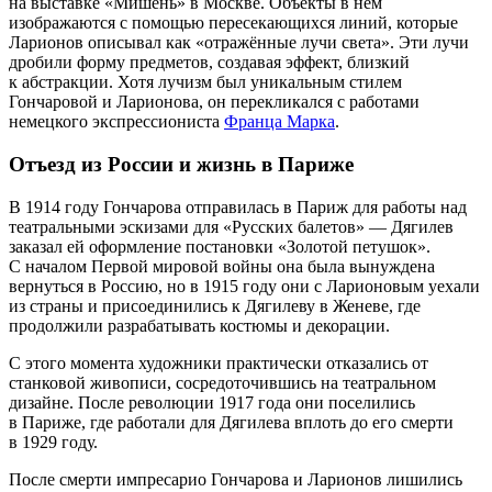
на выставке «Мишень» в Москве. Объекты в нём
изображаются с помощью пересекающихся линий, которые
Ларионов описывал как «отражённые лучи света». Эти лучи
дробили форму предметов, создавая эффект, близкий
к абстракции. Хотя лучизм был уникальным стилем
Гончаровой и Ларионова, он перекликался с работами
немецкого экспрессиониста
Франца Марка
.
Отъезд из России и жизнь в Париже
В 1914 году Гончарова отправилась в Париж для работы над
театральными эскизами для «Русских балетов» — Дягилев
заказал ей оформление постановки
«Золотой петушок»
.
С началом Первой мировой войны она была вынуждена
вернуться в Россию, но в 1915 году они с Ларионовым уехали
из страны и присоединились к Дягилеву в Женеве, где
продолжили разрабатывать костюмы и декорации.
С этого момента художники практически отказались от
станковой живописи, сосредоточившись на театральном
дизайне. После революции 1917 года они поселились
в Париже, где работали для Дягилева вплоть до его смерти
в 1929 году.
После смерти импресарио Гончарова и Ларионов лишились