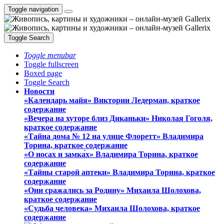
Toggle navigation
Toggle Search
Toggle menubar
Toggle fullscreen
Boxed page
Toggle Search
Новости
«Календарь майя» Виктории Ледерман, краткое
содержание
«Вечера на хуторе близ Диканьки» Николая Гоголя,
краткое содержание
«Тайна дома № 12 на улице Флоретт» Владимира
Торина, краткое содержание
«О носах и замка́х» Владимира Торина, краткое
содержание
«Тайны старой аптеки» Владимира Торина, краткое
содержание
«Они сражались за Родину» Михаила Шолохова,
краткое содержание
«Судьба человека» Михаила Шолохова, краткое
содержание