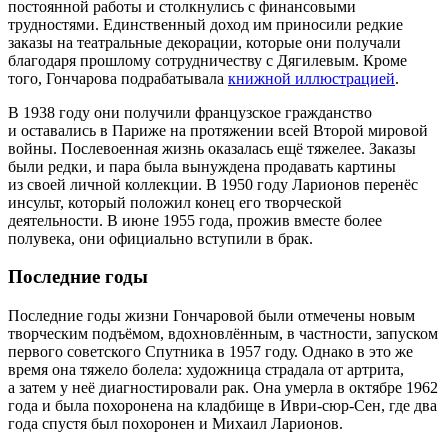
постоянной работы и столкнулись с финансовыми
трудностями. Единственный доход им приносили редкие
заказы на театральные декорации, которые они получали
благодаря прошлому сотрудничеству с Дягилевым. Кроме
того, Гончарова подрабатывала
книжной иллюстрацией
.
В 1938 году они получили французское гражданство
и оставались в Париже на протяжении всей Второй мировой
войны. Послевоенная жизнь оказалась ещё тяжелее. Заказы
были редки, и пара была вынуждена продавать картины
из своей личной коллекции. В 1950 году Ларионов перенёс
инсульт, который положил конец его творческой
деятельности. В июне 1955 года, прожив вместе более
полувека, они официально вступили в брак.
Последние годы
Последние годы жизни Гончаровой были отмечены новым
творческим подъёмом, вдохновлённым, в частности, запуском
первого советского
Спутника
в 1957 году. Однако в это же
время она тяжело болела: художница страдала от артрита,
а затем у неё диагностировали рак. Она умерла в октябре 1962
года и была похоронена на кладбище в Иври-сюр-Сен, где два
года спустя был похоронен и Михаил Ларионов.