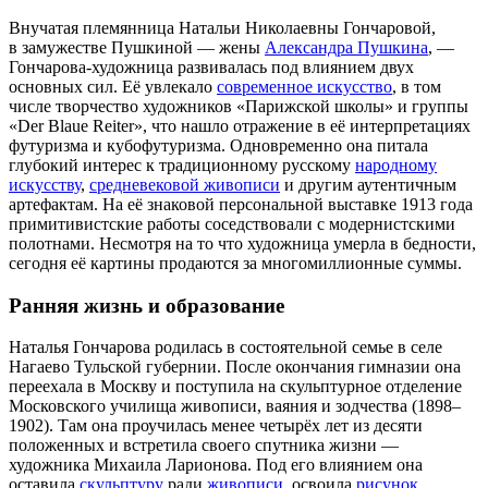
Внучатая племянница Натальи Николаевны Гончаровой,
в замужестве Пушкиной — жены
Александра Пушкина
, —
Гончарова-художница развивалась под влиянием двух
основных сил. Её увлекало
современное искусство
, в том
числе творчество художников
«Парижской школы»
и группы
«Der Blaue Reiter»
, что нашло отражение в её интерпретациях
футуризма и кубофутуризма. Одновременно она питала
глубокий интерес к традиционному русскому
народному
искусству
,
средневековой живописи
и другим аутентичным
артефактам. На её знаковой персональной выставке 1913 года
примитивистские работы соседствовали с модернистскими
полотнами. Несмотря на то что художница умерла в бедности,
сегодня её картины продаются за многомиллионные суммы.
Ранняя жизнь и образование
Наталья Гончарова родилась в состоятельной семье в селе
Нагаево Тульской губернии. После окончания гимназии она
переехала в Москву и поступила на скульптурное отделение
Московского училища живописи, ваяния и зодчества (1898–
1902). Там она проучилась менее четырёх лет из десяти
положенных и встретила своего спутника жизни —
художника Михаила Ларионова. Под его влиянием она
оставила
скульптуру
ради
живописи
, освоила
рисунок