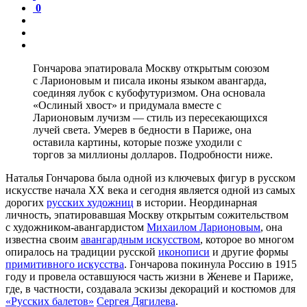
0
Гончарова эпатировала Москву открытым союзом
с Ларионовым и писала иконы языком авангарда,
соединяя лубок с кубофутуризмом. Она основала
«Ослиный хвост» и придумала вместе с
Ларионовым лучизм — стиль из пересекающихся
лучей света. Умерев в бедности в Париже, она
оставила картины, которые позже уходили с
торгов за миллионы долларов. Подробности ниже.
Наталья Гончарова была одной из ключевых фигур в русском
искусстве начала XX века и сегодня является одной из самых
дорогих
русских художниц
в истории. Неординарная
личность, эпатировавшая Москву открытым сожительством
с художником-авангардистом
Михаилом Ларионовым
, она
известна своим
авангардным искусством
, которое во многом
опиралось на традиции русской
иконописи
и другие формы
примитивного искусства
. Гончарова покинула Россию в 1915
году и провела оставшуюся часть жизни в Женеве и Париже,
где, в частности, создавала эскизы декораций и костюмов для
«Русских балетов»
Сергея Дягилева
.