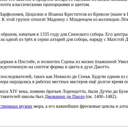
 почти классическими пропорциями и цветом.
Варфоломея, Цецилии и Иоанна Крестителя
из Креволе (ныне в
 К этой группе относят
Мадонну с Младенцем
из коллекции Лёз
бразом, начатым в 1335 году для Сиенского собора. Его центра
ла одной из трёх в серии алтарей для собора, наряду с
Маэстой
Д
 церкви в Пистойе, и полиптих
Сцены из жизни блаженной Уми
едоточенную на синтезе формы и цвета в духе Джотто.
 последователей, таких как Никколо ди Сенья. Будучи одним из
нера ощущалась в работах местных мастеров ещё долгое время по
иси XIV века, помимо братьев Лоренцетти, были Дуччо ди Буо
ставителей школы был
Джованни ди Паоло
(ок. 1400–1482).
ственных музеях
мира, а его важнейшие фресковые циклы и алта