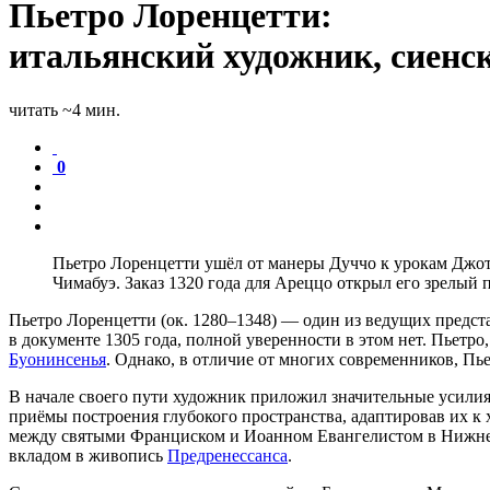
Пьетро Лоренцетти:
итальянский художник, сиенс
читать ~4 мин.
0
Пьетро Лоренцетти ушёл от манеры Дуччо к урокам Джотт
Чимабуэ. Заказ 1320 года для Ареццо открыл его зрелый
Пьетро Лоренцетти (ок. 1280–1348) — один из ведущих предс
в документе 1305 года, полной уверенности в этом нет. Пьетро,
Буонинсенья
. Однако, в отличие от многих современников, П
В начале своего пути художник приложил значительные усилия
приёмы построения глубокого пространства, адаптировав их к
между святыми Франциском и Иоанном Евангелистом
в Нижней
вкладом в живопись
Предренессанса
.