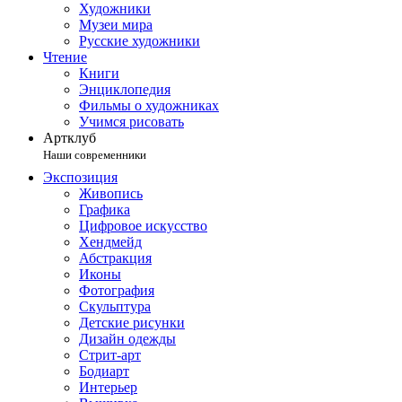
Художники
Музеи мира
Русские художники
Чтение
Книги
Энциклопедия
Фильмы о художниках
Учимся рисовать
Артклуб
Наши современники
Экспозиция
Живопись
Графика
Цифровое искусство
Хендмейд
Абстракция
Иконы
Фотография
Скульптура
Детские рисунки
Дизайн одежды
Стрит-арт
Бодиарт
Интерьер