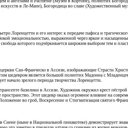
цем и ангелами
и
Распятие
(Музей в Кортоне), полиптих
Богород
искусств в Ле-Мане),
Богородица во славе
(Художественный му
ро Лоренцетти и его интерес к передаче пафоса и трагическог
убокой эмоциональностью, выраженной через яркие и насыщенны
свобода которого подчёркивается широким выбором тем и пласт
церкви Сан-Франческо в Ассизи, изображающие
Страсти Христ
угим шедевром является большой полиптих
Мадонна с Младенце
нует начало зрелого периода творчества Лоренцетти.
трансепте базилики в Ассизи. Художник окружил крест пёстрой 
 пространство. Этот шедевр оказал огромное влияние на соврем
Положение во гроб
,
Воскресение
и
Стигматизация святого Фран
 в Сиене (ныне в Национальной пинакотеке) демонстрирует зна
енно это заметно в пределле алтаря со
сценами из жизни монахов