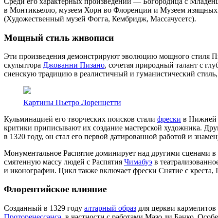
Среди его характерных произведений —
Богородица с Младен
в Монтикьелло, музеем Хорн во Флоренции и Музеем изящных 
(Художественный музей Фогга, Кембридж, Массачусетс).
Мощный стиль живописи
Эти произведения демонстрируют эволюцию мощного стиля Пьет
скульптора
Джованни Пизано
, сочетая природный талант с гл
сиенскую традицию в реалистичный и гуманистический стиль, 
Картины Пьетро Лоренцетти
Кульминацией его творческих поисков стали
фрески
в Нижней 
критики приписывают их создание мастерской художника. Др
в 1320 году, он стал его первой датированной работой и знаме
Монументальное
Распятие
доминирует над другими сценами в 
смятенную массу людей с
Распятия
Чимабуэ
в театрализованное
и иконографии. Цикл также включает фрески
Снятие с креста
,
Флорентийское влияние
Созданный в 1329 году
алтарный образ
для церкви кармелитов
Проторенессанса
, в частности с работами Мазо ди Банко. Особ