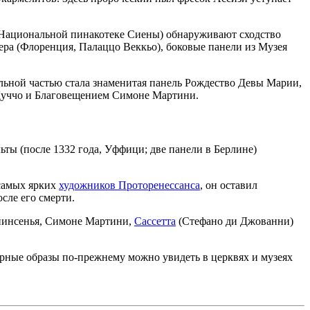
 Национальной пинакотеке Сиены) обнаруживают сходство
ера (Флоренция, Палаццо Веккьо), боковые панели из Музея
льной частью стала знаменитая панель
Рождество Девы Марии
,
уччо и
Благовещением
Симоне Мартини.
льты
(после 1332 года, Уффици; две панели в Берлине)
 самых ярких
художников Проторенессанса
, он оставил
сле его смерти.
нинсенья, Симоне Мартини,
Сассетта
(Стефано ди Джованни)
рные образы по-прежнему можно увидеть в церквях и музеях