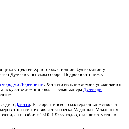
 цикл Страстей Христовых с толпой, будто взятой у
эстой Дуччо в Сиенском соборе. Подробности ниже.
Амброджо Лоренцетти
. Хотя его имя, возможно, упоминается
ком искусстве доминировала зрелая манера
Дуччо ди
ентом.
аследию
Джотто
. У флорентийского мастера он заимствовал
меров этого синтеза является фреска
Мадонна с Младенцем
очевиден в работах 1310–1320-х годов, ставших заметным