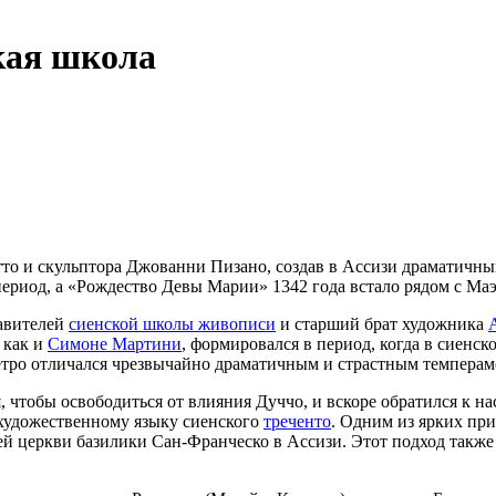
кая школа
о и скульптора Джованни Пизано, создав в Ассизи драматичный
 период, а «Рождество Девы Марии» 1342 года встало рядом с Ма
тавителей
сиенской школы живописи
и старший брат художника
 как и
Симоне Мартини
, формировался в период, когда в сиенс
ьетро отличался чрезвычайно драматичным и страстным темперам
, чтобы освободиться от влияния Дуччо, и вскоре обратился к н
 художественному языку сиенского
треченто
. Одним из ярких при
 церкви базилики Сан-Франческо в Ассизи. Этот подход также 