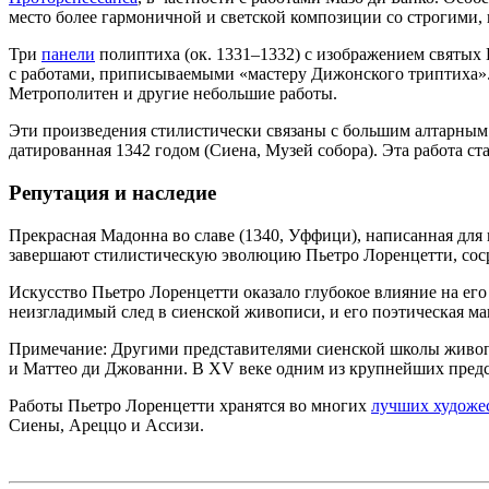
место более гармоничной и светской композиции со строгими,
Три
панели
полиптиха (ок. 1331–1332) с изображением
святых 
с работами, приписываемыми «мастеру Дижонского триптиха».
Метрополитен и другие небольшие работы.
Эти произведения стилистически связаны с большим алтарным о
датированная 1342 годом (Сиена, Музей собора). Эта работа ста
Репутация и наследие
Прекрасная
Мадонна во славе
(1340, Уффици), написанная для
завершают стилистическую эволюцию Пьетро Лоренцетти, соср
Искусство Пьетро Лоренцетти оказало глубокое влияние на его
неизгладимый след в сиенской живописи, и его поэтическая ма
Примечание: Другими представителями сиенской школы живоп
и Маттео ди Джованни. В XV веке одним из крупнейших пред
Работы Пьетро Лоренцетти хранятся во многих
лучших художе
Сиены, Ареццо и Ассизи.