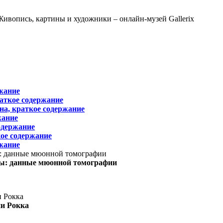
жание
раткое содержание
на, краткое содержание
жание
одержание
ое содержание
жание
ы: данные мюонной томографии
ни Рокка