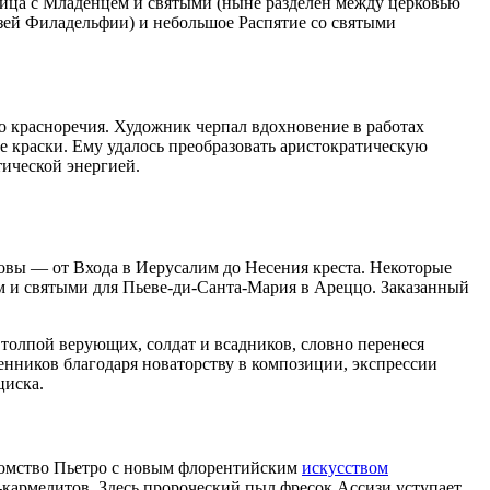
ица с Младенцем и святыми
(ныне разделён между церковью
зей Филадельфии) и небольшое
Распятие со святыми
о красноречия. Художник черпал вдохновение в работах
е краски. Ему удалось преобразовать аристократическую
ической энергией.
овы
— от
Входа в Иерусалим
до
Несения креста
. Некоторые
м и святыми
для Пьеве-ди-Санта-Мария в Ареццо. Заказанный
толпой верующих, солдат и всадников, словно перенеся
енников благодаря новаторству в композиции, экспрессии
циска
.
комство Пьетро с новым флорентийским
искусством
-кармелитов
. Здесь пророческий пыл фресок Ассизи уступает