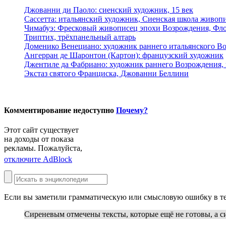
Джованни ди Паоло: сиенский художник, 15 век
Сассетта: итальянский художник, Сиенская школа живоп
Чимабуэ: Фресковый живописец эпохи Возрождения, Фл
Триптих, трёхпанельный алтарь
Доменико Венециано: художник раннего итальянского В
Ангерран де Шаронтон (Картон): французский художник
Джентиле да Фабриано: художник раннего Возрождения,
Экстаз святого Франциска, Джованни Беллини
Комментирование недоступно
Почему?
Этот сайт существует
на доходы от показа
рекламы. Пожалуйста,
отключите AdBlock
Если вы заметили грамматическую или смысловую ошибку в те
Сиреневым
отмечены тексты, которые ещё не готовы, а
с