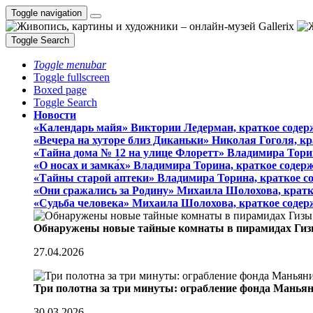
Toggle navigation
Toggle Search
Toggle menubar
Toggle fullscreen
Boxed page
Toggle Search
Новости
«Календарь майя» Виктории Ледерман, краткое содер
«Вечера на хуторе близ Диканьки» Николая Гоголя, к
«Тайна дома № 12 на улице Флоретт» Владимира Тори
«О носах и замка́х» Владимира Торина, краткое содер
«Тайны старой аптеки» Владимира Торина, краткое с
«Они сражались за Родину» Михаила Шолохова, кратк
«Судьба человека» Михаила Шолохова, краткое содер
Обнаружены новые тайные комнаты в пирамидах Гиз
27.04.2026
Три полотна за три минуты: ограбление фонда Манья
30.03.2026