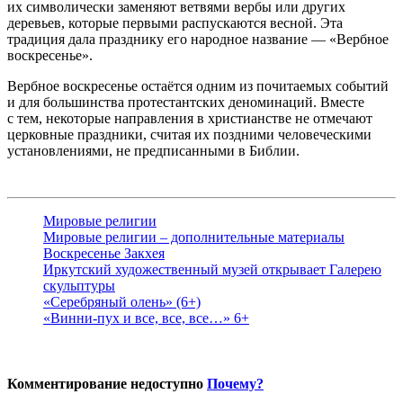
их символически заменяют ветвями вербы или других
деревьев, которые первыми распускаются весной. Эта
традиция дала празднику его народное название — «Вербное
воскресенье».
Вербное воскресенье остаётся одним из почитаемых событий
и для большинства протестантских деноминаций. Вместе
с тем, некоторые направления в христианстве не отмечают
церковные праздники, считая их поздними человеческими
установлениями, не предписанными в Библии.
Мировые религии
Мировые религии – дополнительные материалы
Воскресенье Закхея
Иркутский художественный музей открывает Галерею
скульптуры
«Серебряный олень» (6+)
«Винни-пух и все, все, все…» 6+
Комментирование недоступно
Почему?