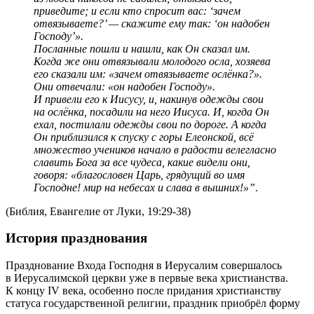
приведите; и если кто спросит вас: ‘зачем
отвязываете?’ — скажите ему так: ‘он надобен
Господу’».
Посланные пошли и нашли, как Он сказал им.
Когда же они отвязывали молодого осла, хозяева
его сказали им: «зачем отвязываете ослёнка?».
Они отвечали: «он надобен Господу».
И привели его к Иисусу, и, накинув одежды свои
на ослёнка, посадили на него Иисуса. И, когда Он
ехал, постилали одежды свои по дороге. А когда
Он приблизился к спуску с горы Елеонской, всё
множество учеников начало в радости велегласно
славить Бога за все чудеса, какие видели они,
говоря: «благословен Царь, грядущий во имя
Господне! мир на небесах и слава в вышних!»”
.
(Библия, Евангелие от Луки, 19:29-38)
История празднования
Празднование Входа Господня в Иерусалим совершалось
в Иерусалимской церкви уже в первые века христианства.
К концу IV века, особенно после придания христианству
статуса государственной религии, праздник приобрёл форму