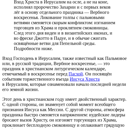
Вход Христа в Иерусалим на осле, а не на коне,
исполнял пророчество Захарии и с первых веков
лёг в основу отдельного праздника — Вербного
воскресенья. Ликование толпы с пальмовыми
ветвями сменяется скорым конфликтом: изгнанием
торговцев из Храма и проклятием смоковницы.
След этого дня виден и в византийских иконах, и
во фреске Джотто в Падуе, и в обычае сжигать
освящённые ветви для Пепельной среды.
Подробности ниже.
Вход Господень в Иерусалим, также известный как Пальмовое
или, в русской традиции, Вербное воскресенье, — это
праздник в христианском литургическом календаре,
отмечаемый в воскресенье перед
Пасхой
. Он посвящён
событиям торжественного въезда
Иисуса Христа
в Иерусалим, которые ознаменовали начало последней недели
его земной жизни.
Этот день в христианском году имеет двойственный характер.
С одной стороны, он знаменует собой момент всеобщего
признания Иисуса как Мессии. С другой стороны, атмосфера
праздника быстро сменяется напряжением: иудейские лидеры
бросают вызов Христу, он изгоняет торгующих из Храма,
проклинает бесплодную смоковницу и оплакивает грядущую