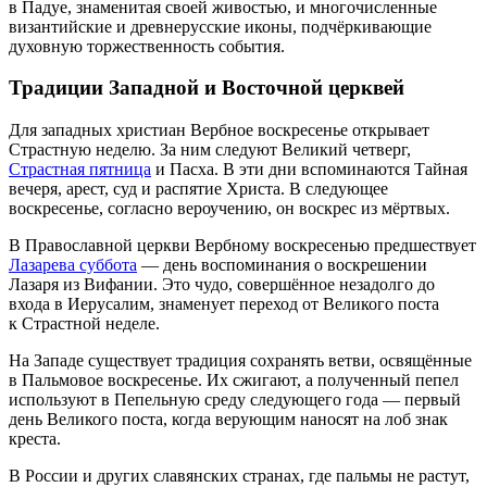
в Падуе, знаменитая своей живостью, и многочисленные
византийские и древнерусские иконы, подчёркивающие
духовную торжественность события.
Традиции Западной и Восточной церквей
Для западных христиан Вербное воскресенье открывает
Страстную неделю. За ним следуют Великий четверг,
Страстная пятница
и Пасха. В эти дни вспоминаются Тайная
вечеря, арест, суд и распятие Христа. В следующее
воскресенье, согласно вероучению, он воскрес из мёртвых.
В Православной церкви Вербному воскресенью предшествует
Лазарева суббота
— день воспоминания о воскрешении
Лазаря из Вифании. Это чудо, совершённое незадолго до
входа в Иерусалим, знаменует переход от Великого поста
к Страстной неделе.
На Западе существует традиция сохранять ветви, освящённые
в Пальмовое воскресенье. Их сжигают, а полученный пепел
используют в Пепельную среду следующего года — первый
день Великого поста, когда верующим наносят на лоб знак
креста.
В России и других славянских странах, где пальмы не растут,