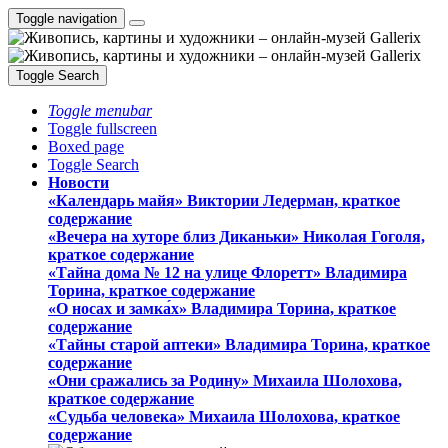
Toggle navigation
Toggle Search
Toggle menubar
Toggle fullscreen
Boxed page
Toggle Search
Новости
«Календарь майя» Виктории Ледерман, краткое
содержание
«Вечера на хуторе близ Диканьки» Николая Гоголя,
краткое содержание
«Тайна дома № 12 на улице Флоретт» Владимира
Торина, краткое содержание
«О носах и замка́х» Владимира Торина, краткое
содержание
«Тайны старой аптеки» Владимира Торина, краткое
содержание
«Они сражались за Родину» Михаила Шолохова,
краткое содержание
«Судьба человека» Михаила Шолохова, краткое
содержание