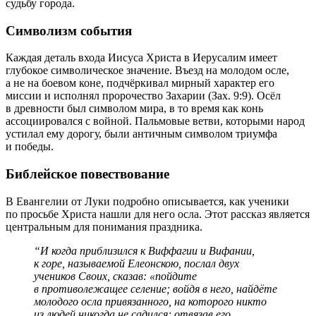
судьбу города.
Символизм события
Каждая деталь входа Иисуса Христа в Иерусалим имеет
глубокое символическое значение. Въезд на молодом осле,
а не на боевом коне, подчёркивал мирный характер его
миссии и исполнял пророчество Захарии (Зах. 9:9). Осёл
в древности был символом мира, в то время как конь
ассоциировался с войной. Пальмовые ветви, которыми народ
устилал ему дорогу, были античным символом триумфа
и победы.
Библейское повествование
В Евангелии от Луки подробно описывается, как ученики
по просьбе Христа нашли для него осла. Этот рассказ является
центральным для понимания праздника.
“И когда приблизился к Виффагии и Вифании,
к горе, называемой Елеонскою, послал двух
учеников Своих, сказав: «пойдите
в противолежащее селение; войдя в него, найдёте
молодого осла привязанного, на которого никто
из людей никогда не садился; отвязав его,