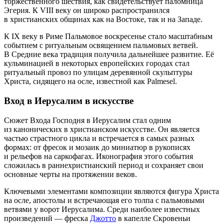
торжественного шествия, как свидетельствует паломница
Эгерия. К VIII веку он широко распространился
в христианских общинах как на Востоке, так и на Западе.
К IX веку в Риме Пальмовое воскресенье стало масштабным
событием с ритуальным освящением пальмовых ветвей.
В Средние века традиция получила дальнейшее развитие. Её
кульминацией в некоторых европейских городах стал
ритуальный провоз по улицам деревянной скульптуры
Христа, сидящего на осле, известной как
Palmesel
.
Вход в Иерусалим в искусстве
Сюжет Входа Господня в Иерусалим стал одним
из канонических в христианском искусстве. Он является
частью страстного цикла и встречается в самых разных
формах: от фресок и мозаик до миниатюр в рукописях
и рельефов на саркофагах. Иконография этого события
сложилась в раннехристианский период и сохраняет свои
основные черты на протяжении веков.
Ключевыми элементами композиции являются фигура Христа
на осле, апостолы и встречающая его толпа с пальмовыми
ветвями у ворот Иерусалима. Среди наиболее известных
произведений — фреска
Джотто
в капелле Скровеньи