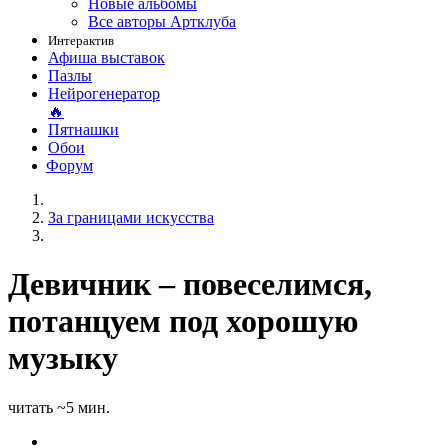
Новые альбомы
Все авторы Артклуба
Интерактив
Афиша выставок
Пазлы
Нейрогенератор
🔥
Пятнашки
Обои
Форум
За границами искусства
Девичник – повеселимся,
потанцуем под хорошую
музыку
читать ~5 мин.