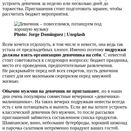
устроить девичник за неделю или несколько дней до
торжества. Приглашения стоит подготовить заранее, чтобы
рассчитать бюджет мероприятия.
Photo: Jorge Dominguez | Unsplash
Всем хочется отдохнуть, в том числе и невесте, она ведь так
устала от предсвадебных хлопот. Именно поэтому
подружки
должны взять организацию девичника на себя
. С невестой
стоит советоваться в следующих вопросах: бюджет праздника,
место его проведения, предпочтительные развлечения.
Не раскрывайте перед ней всех секретов, пусть девичник
станет для нее маленьким сюрпризом перед замужней
жизнью.
Обычно мужчин на девичник не приглашают
, но в наши
дни очень популярны совместные вечеринки «девичники-
мальчишники». На таких вечерах подружкам невесты всегда
есть с кем потанцевать и выпить. Если же вы хотите устроить
классический девичник без мужчин, то после рассылки
приглашений займитесь составлением списка продуктов.
Шампанское, вино, небольшие бутерброды, хороший шоколад
и парочка салатиков непременно порадуют ваших гостей.