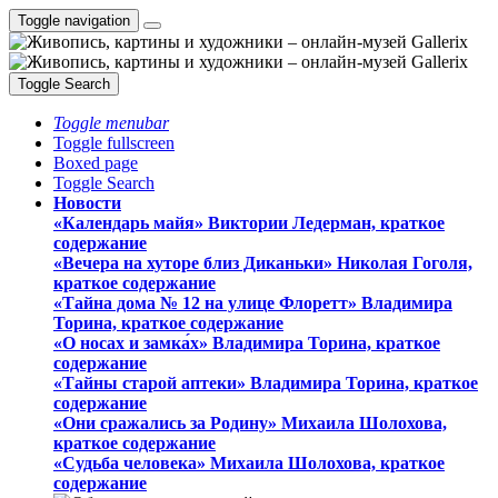
Toggle navigation
Toggle Search
Toggle menubar
Toggle fullscreen
Boxed page
Toggle Search
Новости
«Календарь майя» Виктории Ледерман, краткое
содержание
«Вечера на хуторе близ Диканьки» Николая Гоголя,
краткое содержание
«Тайна дома № 12 на улице Флоретт» Владимира
Торина, краткое содержание
«О носах и замка́х» Владимира Торина, краткое
содержание
«Тайны старой аптеки» Владимира Торина, краткое
содержание
«Они сражались за Родину» Михаила Шолохова,
краткое содержание
«Судьба человека» Михаила Шолохова, краткое
содержание