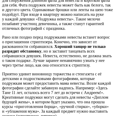
для сооружения длинной фаты для невесты и короткой фаты
для себя. Фата подружек невесты может быть как белого, так
и другого цвета. Одинаковые брошки или ленты на шею тоже
подойдут. При входе в квартиру можно написать на руке
у каждой девушки «Подружка невесты». Такие мелочи
позабавят участниц девичника, а также станут гарантией
отличных фотографий с праздника.
Рано или поздно перед подружками невесты встанет вопрос
о приглашении стриптизера. Конечно, это зависит от
раскованности собравшихся.
Хороший танцор не только
разрядит обстановку
, но и заставит танцевать всех
собравшихся девушек. Невеста, естественно, не должна знать
о таком подарке. Лучше заранее ненавязчиво узнать у нее
через третье лицо, как она относится к стриптизу.
Приятно удивит виновницу торжества и стенгазета с её
детскими и подростковыми фотографиями, которые
подружкам может предоставить мама невесты. Возле каждой
фотографии сделайте забавную надпись. Например: «Здесь
Тане 11 лет, осталось всего 7 лет до встречи с Андреем!».
Креативные подружки могут сделать для невесты «Диплом
будущей жены», в котором будет указано, что она прошла
курсы «приготовления борща», «ручной стирки», «уборки»
и «ублажения мужа». За каждый предмет нужно выставить
оценки (естественно, пятерки).