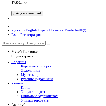
17.03.2026
Дайджест новостей
Русский
English
Español
Français
Deutsche
中文
Вход
Регистрация
Музей Галерикс
Старые картины
Картины
Картинная галерея
Художники
Музеи мира
Русские художники
Чтение
Книги
Энциклопедия
Фильмы о художниках
Учимся рисовать
Артклуб