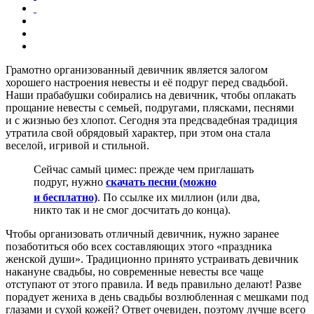
Грамотно организованный девичник является залогом
хорошего настроения невесты и её подруг перед свадьбой.
Наши прабабушки собирались на девичник, чтобы оплакать
прощание невесты с семьей, подругами, плясками, песнями
и с жизнью без хлопот. Сегодня эта предсвадебная традиция
утратила свой обрядовый характер, при этом она стала
веселой, игривой и стильной.
Сейчас самый цимес: прежде чем приглашать
подруг, нужно
скачать песни (можно
и бесплатно)
. По ссылке их миллион (или два,
никто так и не смог досчитать до конца).
Чтобы организовать отличный девичник, нужно заранее
позаботиться обо всех составляющих этого «праздника
женской души». Традиционно принято устраивать девичник
накануне свадьбы, но современные невесты все чаще
отступают от этого правила. И ведь правильно делают! Разве
порадует жениха в день свадьбы возлюбленная с мешками под
глазами и сухой кожей? Ответ очевиден, поэтому лучше всего