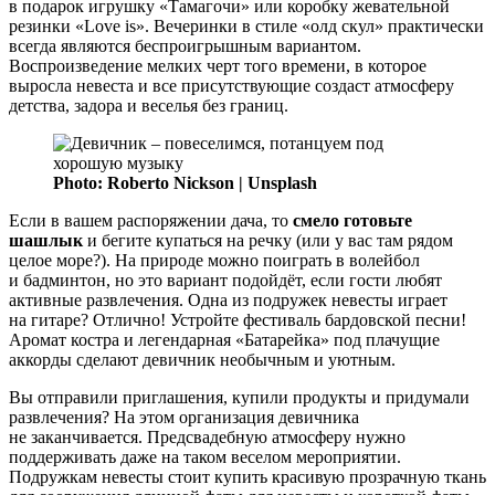
в подарок игрушку «Тамагочи» или коробку жевательной
резинки «Love is». Вечеринки в стиле «олд скул» практически
всегда являются беспроигрышным вариантом.
Воспроизведение мелких черт того времени, в которое
выросла невеста и все присутствующие создаст атмосферу
детства, задора и веселья без границ.
Photo: Roberto Nickson | Unsplash
Если в вашем распоряжении дача, то
смело готовьте
шашлык
и бегите купаться на речку (или у вас там рядом
целое море?). На природе можно поиграть в волейбол
и бадминтон, но это вариант подойдёт, если гости любят
активные развлечения. Одна из подружек невесты играет
на гитаре? Отлично! Устройте фестиваль бардовской песни!
Аромат костра и легендарная «Батарейка» под плачущие
аккорды сделают девичник необычным и уютным.
Вы отправили приглашения, купили продукты и придумали
развлечения? На этом организация девичника
не заканчивается. Предсвадебную атмосферу нужно
поддерживать даже на таком веселом мероприятии.
Подружкам невесты стоит купить красивую прозрачную ткань