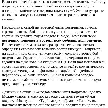
Если позволяет бюджет, то к напиткам стоит купить клубнику
и красную икру. Заранее посетите сайты доставки суши
и пиццы, выпишите телефоны таких служб. Эти популярные
лакомства могут понадобиться в самый разгар женского
веселья.
Переходим к самой интересной части девичника, то есть,
к развлечениям. Забавные конкурсы, конечно, развеселят
гостей, но давайте будем следовать моде.
Тематический
девичник приведет в восторг всех собравшихся девушек
.
В этом случае тематика вечера практически полностью
определяет его развлекательную составляющую. Например,
на девичнике в стиле «пижама party» можно устроить бой
подушками. Органично в стиль такой вечеринки впишутся
гадания на суженого, на будущее и т. д. Если вам понравилась
такая идея для девичника, то заранее скачайте романтические
комедии, мелодрамы и фильмы о свадьбе. «Свадебный
переполох», «Война невест», «Секс в большом городе»
не только позабавят девушек, но и создадут романтическую
предсвадебную атмосферу.
Девичник в стиле 90-х годов запомнится подругам надолго.
Можно устроить конкурс караоке с хитами групп «Руки
вверх», «Иванушки», «Турбомода», «Дэмо», «На-на», вы
накачали их песен по ссылке выше? Победительница получит