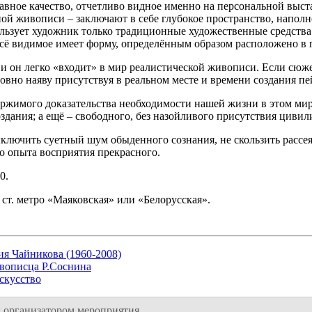
вное качество, отчетливо видное именно на персональной выстав
ой живописи – заключают в себе глубокое пространство, напо
спользует художник только традиционные художественные средст
всё видимое имеет форму, определённым образом расположено в п
и он легко «входит» в мир реалистической живописи. Если сюже
овно наяву присутствуя в реальном месте и времени создания пе
ржимого доказательства необходимости нашей жизни в этом мире
здания; а ещё – свободного, без назойливого присутствия циви
ыключить суетный шум обыденного сознания, не скользить рассе
о опыта восприятия прекрасного.
0.
о ст. метро «Маяковская» или «Белорусская».
ия Чайникова (1960-2008)
вописца Р.Соснина
скусство
 организатором мероприятия.