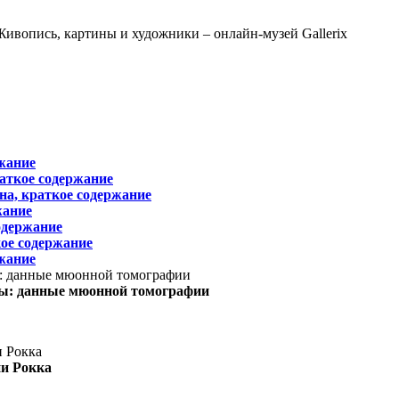
жание
раткое содержание
на, краткое содержание
жание
одержание
ое содержание
жание
ы: данные мюонной томографии
ни Рокка