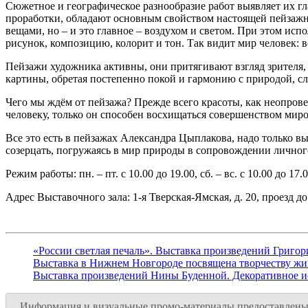
Сюжетное и географическое разнообразие работ выявляет их гла
проработки, обладают основным свойством настоящей пейзажн
вещами, но – и это главное – воздухом и светом. При этом и
рисунок, композицию, колорит и тон. Так видит мир человек: 
Пейзажи художника активны, они притягивают взгляд зрителя, 
картины, обретая постепенно покой и гармонию с природой, сл
Чего мы ждём от пейзажа? Прежде всего красоты, как неопрове
человеку, только он способен восхищаться совершенством миро
Все это есть в пейзажах Александра Цыплакова, надо только в
созерцать, погружаясь в мир природы в сопровождении личног
Режим работы: пн. – пт. с 10.00 до 19.00, сб. – вс. с 10.00 до 17.0
Адрес Выставочного зала: 1-я Тверская-Ямская, д. 20, проезд д
«России светлая печаль». Выставка произведений Григор
Выставка в Нижнем Новгороде посвящена творчеству жи
Выставка произведений Нины Буденной. Декоративное и
Информация и визуальные промо-материалы предоставлены