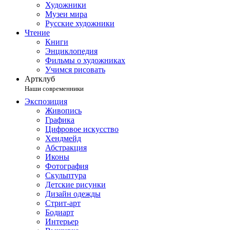
Художники
Музеи мира
Русские художники
Чтение
Книги
Энциклопедия
Фильмы о художниках
Учимся рисовать
Артклуб
Наши современники
Экспозиция
Живопись
Графика
Цифровое искусство
Хендмейд
Абстракция
Иконы
Фотография
Скульптура
Детские рисунки
Дизайн одежды
Стрит-арт
Бодиарт
Интерьер