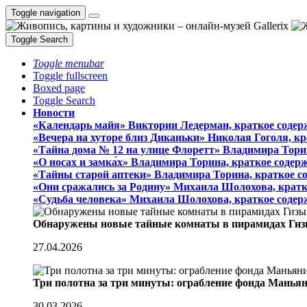
Toggle navigation
Toggle Search
Toggle menubar
Toggle fullscreen
Boxed page
Toggle Search
Новости
«Календарь майя» Виктории Ледерман, краткое содер
«Вечера на хуторе близ Диканьки» Николая Гоголя, к
«Тайна дома № 12 на улице Флоретт» Владимира Тори
«О носах и замка́х» Владимира Торина, краткое содер
«Тайны старой аптеки» Владимира Торина, краткое с
«Они сражались за Родину» Михаила Шолохова, кратк
«Судьба человека» Михаила Шолохова, краткое содер
Обнаружены новые тайные комнаты в пирамидах Гиз
27.04.2026
Три полотна за три минуты: ограбление фонда Манья
30.03.2026