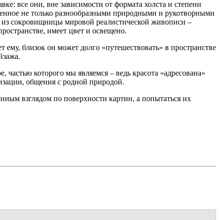
ке: все они, вне зависимости от формата холста и степени
лненное не только разнообразными природными и рукотворными
ва из сокровищницы мировой реалистической живописи –
ространстве, имеет цвет и освещено.
т ему, близок он может долго «путешествовать» в пространстве
йзажа.
, частью которого мы являемся – ведь красота «адресована»
лизации, общения с родной природой.
янным взглядом по поверхности картин, а попытаться их