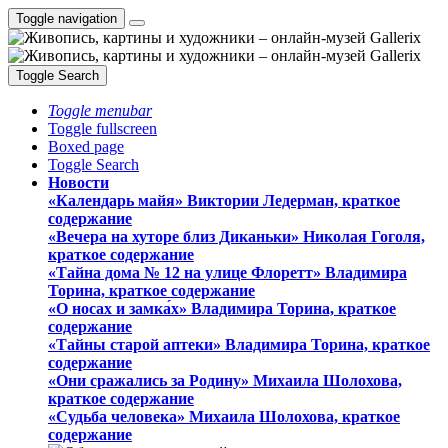
Toggle navigation
Toggle Search
Toggle menubar
Toggle fullscreen
Boxed page
Toggle Search
Новости
«Календарь майя» Виктории Ледерман, краткое
содержание
«Вечера на хуторе близ Диканьки» Николая Гоголя,
краткое содержание
«Тайна дома № 12 на улице Флоретт» Владимира
Торина, краткое содержание
«О носах и замка́х» Владимира Торина, краткое
содержание
«Тайны старой аптеки» Владимира Торина, краткое
содержание
«Они сражались за Родину» Михаила Шолохова,
краткое содержание
«Судьба человека» Михаила Шолохова, краткое
содержание