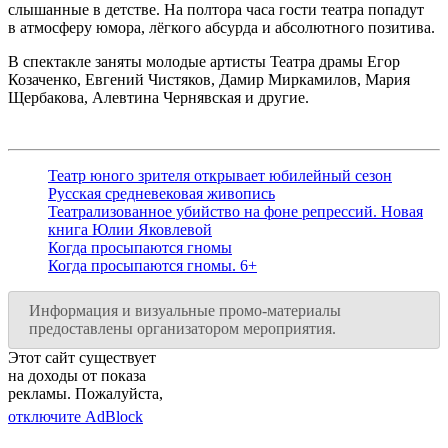
слышанные в детстве. На полтора часа гости театра попадут
в атмосферу юмора, лёгкого абсурда и абсолютного позитива.
В спектакле заняты молодые артисты Театра драмы Егор
Козаченко, Евгений Чистяков, Дамир Миркамилов, Мария
Щербакова, Алевтина Чернявская и другие.
Театр юного зрителя открывает юбилейный сезон
Русская средневековая живопись
Театрализованное убийство на фоне репрессий. Новая
книга Юлии Яковлевой
Когда просыпаются гномы
Когда просыпаются гномы. 6+
Информация и визуальные промо-материалы
предоставлены организатором мероприятия.
Этот сайт существует
на доходы от показа
рекламы. Пожалуйста,
отключите AdBlock