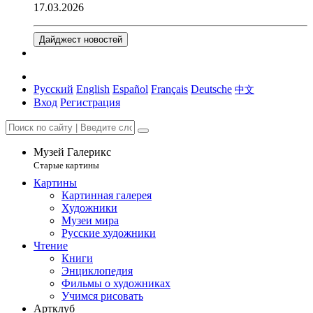
17.03.2026
Дайджест новостей
Русский
English
Español
Français
Deutsche
中文
Вход
Регистрация
Музей Галерикс
Старые картины
Картины
Картинная галерея
Художники
Музеи мира
Русские художники
Чтение
Книги
Энциклопедия
Фильмы о художниках
Учимся рисовать
Артклуб