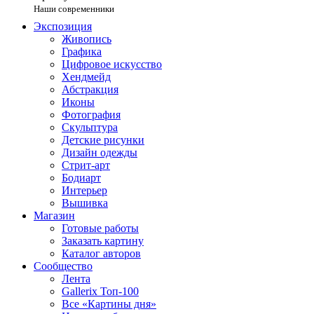
Наши современники
Экспозиция
Живопись
Графика
Цифровое искусство
Хендмейд
Абстракция
Иконы
Фотография
Скульптура
Детские рисунки
Дизайн одежды
Стрит-арт
Бодиарт
Интерьер
Вышивка
Магазин
Готовые работы
Заказать картину
Каталог авторов
Сообщество
Лента
Gallerix Топ-100
Все «Картины дня»