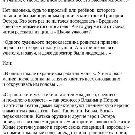
Нет человека, будь то взрослый или ребёнок, которого
оставили бы равнодушным иронические строки Григория
Остера. Кто хоть раз не пытался последовать «Вредным
советам» знаменитого писателя? А кто удержится от смеха,
читая рассказы из цикла «Школа ужасов»?
«Одного худенького первоклассника родители привели
первого сентября в школу и ушли. А в этой школе все
учителя, и завуч, и даже директор были людоеды…»
Или:
«В одной школе охранником работал маньяк. У него была
мания: после звонка на занятия хватать всех опоздавших
и откручивать им головы…»
«Страшилки и ужастики для детей младшего, среднего
и пожилого возраста» – так режиссёр Владимир Петров
и артисты Театра драмы характеризуют сценическую версию
знаменитых рассказов. Тяпа Тапочкин, Вовча, Васка-
первоклассник, Катька-оружие и другие герои Остера
поведают зрителю «подлинные» истории из школьной жизни.
Юные зрители узнают в героях своих товарищей, взрослые –
вспомнят школьные годы, анекдоты и «страшные» истории,