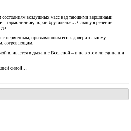
ым состояниям воздушных масс над тающими вершинами
ое – гармоничное, порой брутальное… Слышу я речение
еда.
н с первичным, призывающим его к доверительному
м, согревающим.
й вливается в дыхание Вселеной – и не в этом ли единении
ешней силой…