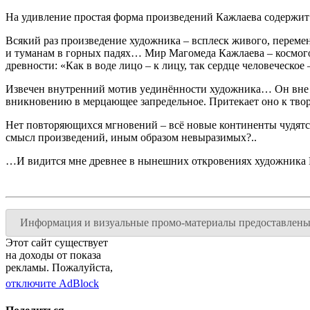
На удивление простая форма произведений Кажлаева содержит в
Всякий раз произведение художника – всплеск живого, перем
и туманам в горных падях… Мир Магомеда Кажлаева – космого
древности: «Как в воде лицо – к лицу, так сердце человеческо
Извечен внутренний мотив уединённости художника… Он вне 
вникновению в мерцающее запредельное. Притекает оно к тво
Нет повторяющихся мгновений – всё новые континенты чудятс
смысл произведений, иным образом невыразимых?..
…И видится мне древнее в нынешних откровениях художника 
Информация и визуальные промо-материалы предоставлены
Этот сайт существует
на доходы от показа
рекламы. Пожалуйста,
отключите AdBlock