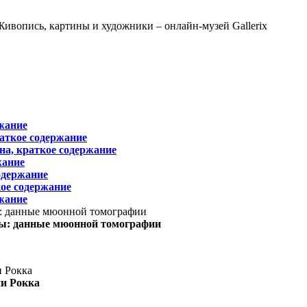
жание
раткое содержание
на, краткое содержание
жание
одержание
ое содержание
жание
ы: данные мюонной томографии
ни Рокка