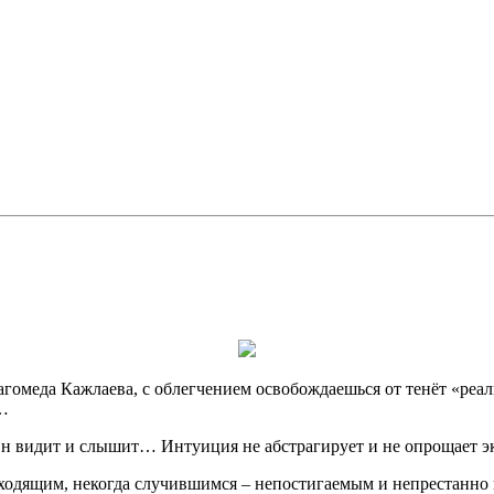
агомеда Кажлаева, с облегчением освобождаешься от тенёт «реа
о…
Он видит и слышит… Интуиция не абстрагирует и не опрощает э
еходящим, некогда случившимся – непостигаемым и непрестанно