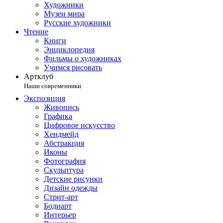
Художники
Музеи мира
Русские художники
Чтение
Книги
Энциклопедия
Фильмы о художниках
Учимся рисовать
Артклуб
Наши современники
Экспозиция
Живопись
Графика
Цифровое искусство
Хендмейд
Абстракция
Иконы
Фотография
Скульптура
Детские рисунки
Дизайн одежды
Стрит-арт
Бодиарт
Интерьер