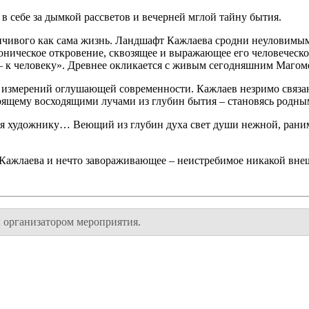
 себе за дымкой рассветов и вечерней мглой тайну бытия.
енчивого как сама жизнь. Ландшафт Кажлаева сродни неуловим
ническое откровение, сквозящее и выражающее его человеческ
е – к человеку». Древнее окликается с живым сегодняшним Магом
измерений оглушающей современности. Кажлаев незримо связа
рящему восходящими лучами из глубин бытия – становясь родны
я художнику… Веющий из глубин духа свет души нежной, ранимо
Кажлаева и нечто завораживающее – неистребимое никакой вн
 организатором мероприятия.