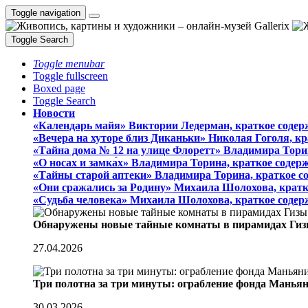
Toggle navigation
Toggle Search
Toggle menubar
Toggle fullscreen
Boxed page
Toggle Search
Новости
«Календарь майя» Виктории Ледерман, краткое содер
«Вечера на хуторе близ Диканьки» Николая Гоголя, к
«Тайна дома № 12 на улице Флоретт» Владимира Тори
«О носах и замка́х» Владимира Торина, краткое содер
«Тайны старой аптеки» Владимира Торина, краткое с
«Они сражались за Родину» Михаила Шолохова, кратк
«Судьба человека» Михаила Шолохова, краткое содер
Обнаружены новые тайные комнаты в пирамидах Гиз
27.04.2026
Три полотна за три минуты: ограбление фонда Манья
30.03.2026