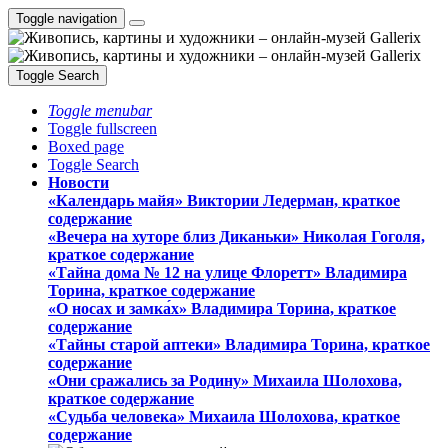
Toggle navigation
Toggle Search
Toggle menubar
Toggle fullscreen
Boxed page
Toggle Search
Новости
«Календарь майя» Виктории Ледерман, краткое
содержание
«Вечера на хуторе близ Диканьки» Николая Гоголя,
краткое содержание
«Тайна дома № 12 на улице Флоретт» Владимира
Торина, краткое содержание
«О носах и замка́х» Владимира Торина, краткое
содержание
«Тайны старой аптеки» Владимира Торина, краткое
содержание
«Они сражались за Родину» Михаила Шолохова,
краткое содержание
«Судьба человека» Михаила Шолохова, краткое
содержание