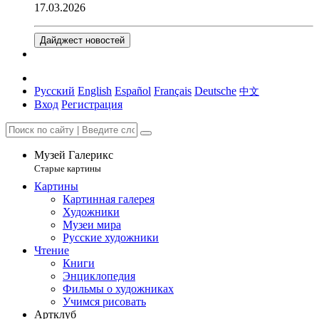
17.03.2026
Дайджест новостей
Русский
English
Español
Français
Deutsche
中文
Вход
Регистрация
Музей Галерикс
Старые картины
Картины
Картинная галерея
Художники
Музеи мира
Русские художники
Чтение
Книги
Энциклопедия
Фильмы о художниках
Учимся рисовать
Артклуб