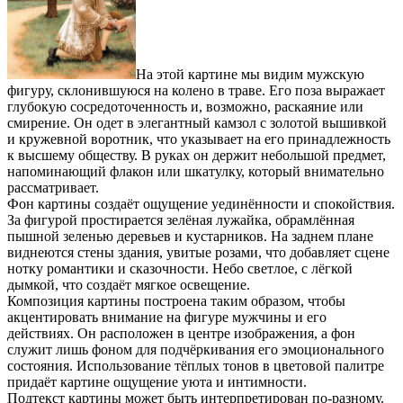
На этой картине мы видим мужскую
фигуру, склонившуюся на колено в траве. Его поза выражает
глубокую сосредоточенность и, возможно, раскаяние или
смирение. Он одет в элегантный камзол с золотой вышивкой
и кружевной воротник, что указывает на его принадлежность
к высшему обществу. В руках он держит небольшой предмет,
напоминающий флакон или шкатулку, который внимательно
рассматривает.
Фон картины создаёт ощущение уединённости и спокойствия.
За фигурой простирается зелёная лужайка, обрамлённая
пышной зеленью деревьев и кустарников. На заднем плане
виднеются стены здания, увитые розами, что добавляет сцене
нотку романтики и сказочности. Небо светлое, с лёгкой
дымкой, что создаёт мягкое освещение.
Композиция картины построена таким образом, чтобы
акцентировать внимание на фигуре мужчины и его
действиях. Он расположен в центре изображения, а фон
служит лишь фоном для подчёркивания его эмоционального
состояния. Использование тёплых тонов в цветовой палитре
придаёт картине ощущение уюта и интимности.
Подтекст картины может быть интерпретирован по-разному.