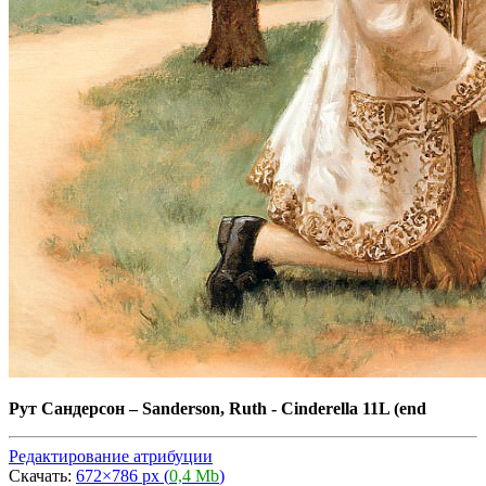
Рут Сандерсон
–
Sanderson, Ruth - Cinderella 11L (end
Редактирование атрибуции
Скачать:
672×786 px (
0,4 Mb
)