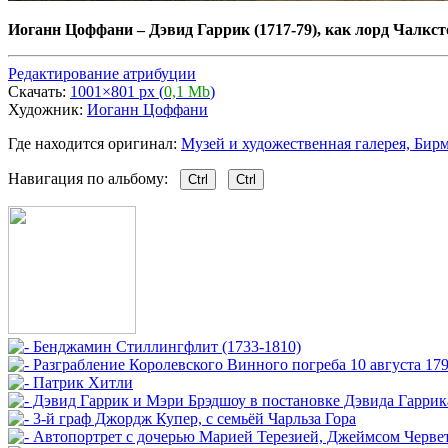
Иоганн Цоффани
–
Дэвид Гаррик (1717-79), как лорд Чалкс
Редактирование атрибуции
Скачать:
1001×801 px (
0,1 Mb
)
Художник:
Иоганн Цоффани
Где находится оригинал:
Музей и художественная галерея, Бирм
Навигация по альбому:
Ctrl
Ctrl