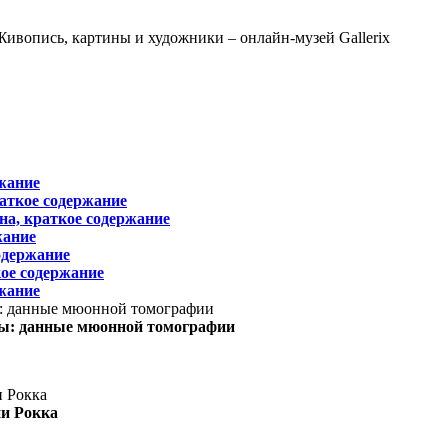
жание
раткое содержание
на, краткое содержание
жание
одержание
ое содержание
жание
ы: данные мюонной томографии
ни Рокка