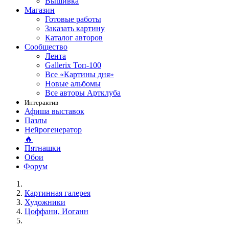
Вышивка
Магазин
Готовые работы
Заказать картину
Каталог авторов
Сообщество
Лента
Gallerix Топ-100
Все «Картины дня»
Новые альбомы
Все авторы Артклуба
Интерактив
Афиша выставок
Пазлы
Нейрогенератор
🔥
Пятнашки
Обои
Форум
Картинная галерея
Художники
Цоффани, Иоганн