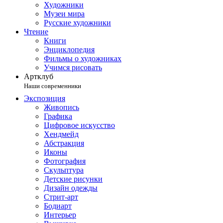
Художники
Музеи мира
Русские художники
Чтение
Книги
Энциклопедия
Фильмы о художниках
Учимся рисовать
Артклуб
Наши современники
Экспозиция
Живопись
Графика
Цифровое искусство
Хендмейд
Абстракция
Иконы
Фотография
Скульптура
Детские рисунки
Дизайн одежды
Стрит-арт
Бодиарт
Интерьер