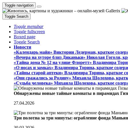
Toggle navigation
Toggle Search
Toggle menubar
Toggle fullscreen
Boxed page
Toggle Search
Новости
«Календарь майя» Виктории Ледерман, краткое содер
«Вечера на хуторе близ Диканьки» Николая Гоголя, к
«Тайна дома № 12 на улице Флоретт» Владимира Тори
«О носах и замка́х» Владимира Торина, краткое содер
«Тайны старой аптеки» Владимира Торина, краткое с
«Они сражались за Родину» Михаила Шолохова, кратк
«Судьба человека» Михаила Шолохова, краткое содер
Обнаружены новые тайные комнаты в пирамидах Гиз
27.04.2026
Три полотна за три минуты: ограбление фонда Манья
30.03.2026