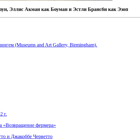
тоун, Эллис Акман как Боуман и Эстли Брансби как Эзоп
ингем (Museums and Art Gallery, Birmingham).