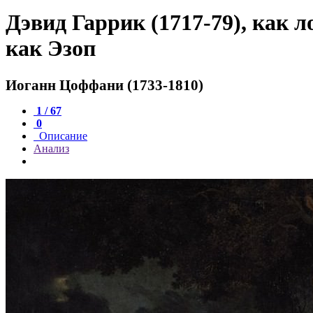
Дэвид Гаррик (1717-79), как 
как Эзоп
Иоганн Цоффани (1733-1810)
1 / 67
0
Описание
Анализ