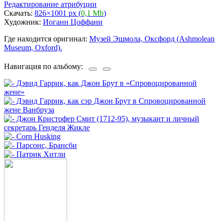
Редактирование атрибуции
Скачать:
826×1001 px (
0,1 Mb
)
Художник:
Иоганн Цоффани
Где находится оригинал:
Музей Эшмола, Оксфорд (Ashmolean
Museum, Oxford).
Навигация по альбому: