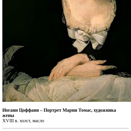
Иоганн Цоффани
–
Портрет Марии Томас, художника
жены
XVIII в. холст, масло