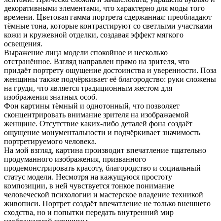
декоративными элементами, что характерно для моды того
времени. Цветовая гамма портрета сдержанная: преобладают
тёмные тона, которые контрастируют со светлыми участками
кожи и кружевной отделки, создавая эффект мягкого
освещения.
Выражение лица модели спокойное и несколько
отстранённое. Взгляд направлен прямо на зрителя, что
придаёт портрету ощущение достоинства и уверенности. Поза
женщины также подчёркивает её благородство: руки сложены
на груди, что является традиционным жестом для
изображения знатных особ.
Фон картины тёмный и однотонный, что позволяет
сконцентрировать внимание зрителя на изображаемой
женщине. Отсутствие каких-либо деталей фона создаёт
ощущение монументальности и подчёркивает значимость
портретируемого человека.
На мой взгляд, картина производит впечатление тщательно
продуманного изображения, призванного
продемонстрировать красоту, благородство и социальный
статус модели. Несмотря на кажущуюся простоту
композиции, в ней чувствуется тонкое понимание
человеческой психологии и мастерское владение техникой
живописи. Портрет создаёт впечатление не только внешнего
сходства, но и попытки передать внутренний мир