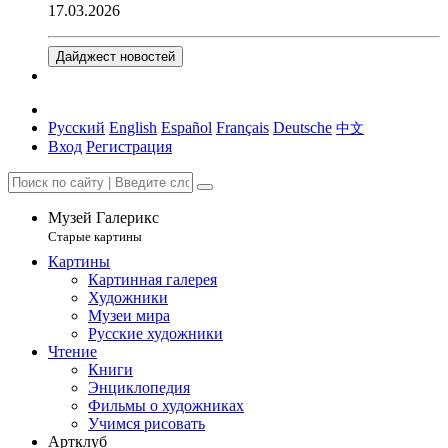
17.03.2026
Дайджест новостей
Русский
English
Español
Français
Deutsche
中文
Вход
Регистрация
Музей Галерикс
Старые картины
Картины
Картинная галерея
Художники
Музеи мира
Русские художники
Чтение
Книги
Энциклопедия
Фильмы о художниках
Учимся рисовать
Артклуб