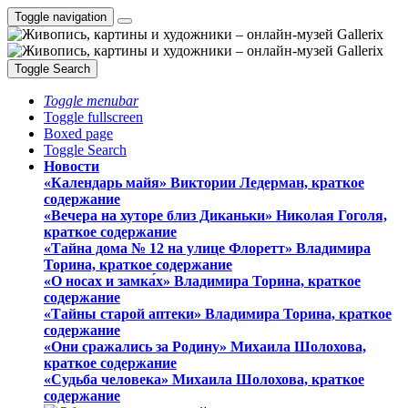
Toggle navigation
Toggle Search
Toggle menubar
Toggle fullscreen
Boxed page
Toggle Search
Новости
«Календарь майя» Виктории Ледерман, краткое
содержание
«Вечера на хуторе близ Диканьки» Николая Гоголя,
краткое содержание
«Тайна дома № 12 на улице Флоретт» Владимира
Торина, краткое содержание
«О носах и замка́х» Владимира Торина, краткое
содержание
«Тайны старой аптеки» Владимира Торина, краткое
содержание
«Они сражались за Родину» Михаила Шолохова,
краткое содержание
«Судьба человека» Михаила Шолохова, краткое
содержание