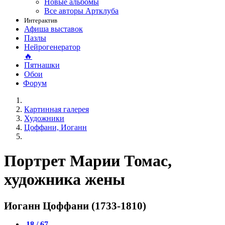
Новые альбомы
Все авторы Артклуба
Интерактив
Афиша выставок
Пазлы
Нейрогенератор
🔥
Пятнашки
Обои
Форум
Картинная галерея
Художники
Цоффани, Иоганн
Портрет Марии Томас,
художника жены
Иоганн Цоффани (1733-1810)
18 / 67