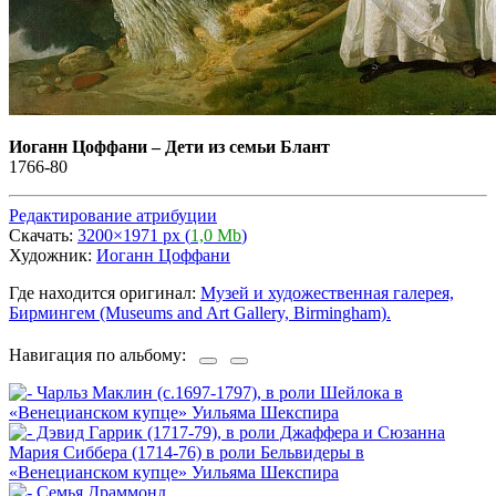
Иоганн Цоффани
–
Дети из семьи Блант
1766-80
Редактирование атрибуции
Скачать:
3200×1971 px (
1,0 Mb
)
Художник:
Иоганн Цоффани
Где находится оригинал:
Музей и художественная галерея,
Бирмингем (Museums and Art Gallery, Birmingham).
Навигация по альбому: