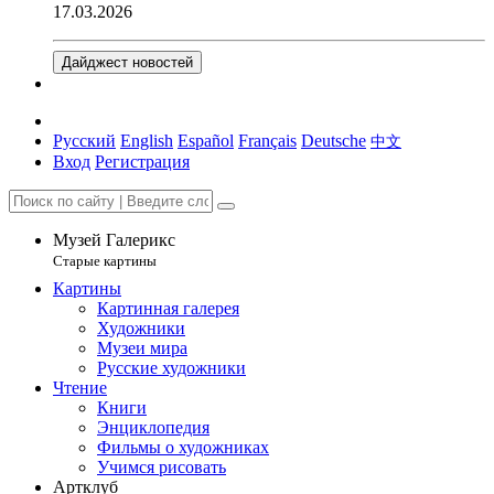
17.03.2026
Дайджест новостей
Русский
English
Español
Français
Deutsche
中文
Вход
Регистрация
Музей Галерикс
Старые картины
Картины
Картинная галерея
Художники
Музеи мира
Русские художники
Чтение
Книги
Энциклопедия
Фильмы о художниках
Учимся рисовать
Артклуб