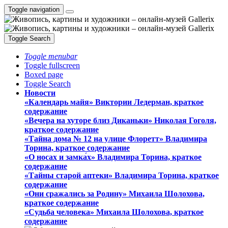
Toggle navigation
Toggle Search
Toggle menubar
Toggle fullscreen
Boxed page
Toggle Search
Новости
«Календарь майя» Виктории Ледерман, краткое
содержание
«Вечера на хуторе близ Диканьки» Николая Гоголя,
краткое содержание
«Тайна дома № 12 на улице Флоретт» Владимира
Торина, краткое содержание
«О носах и замка́х» Владимира Торина, краткое
содержание
«Тайны старой аптеки» Владимира Торина, краткое
содержание
«Они сражались за Родину» Михаила Шолохова,
краткое содержание
«Судьба человека» Михаила Шолохова, краткое
содержание