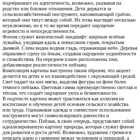
подчёркивает их идентичность, возможно, указывая на
родство или близкие отношения. Дети держатся за
сельскохозяйственный инструмент, напоминающий грабли,
который они тянут между собой. Их позы выглядят несколько
неуклюжими, но в то же время передают ощущение
игривости и непосредственности.
Фоном служит живописный ландшафт: широкая зелёная
лужайка, уходящая вдаль к невысоким горам, покрытым
дымкой. Слева видна водная гладь, отражающая небо. Деревья
обрамляют сцену по бокам, создавая ощущение уединённости
и спокойствия. На переднем плане расположены пни,
добавляющие реалистичности пейзажу.
Композиция картины выстроена таким образом, что акцент
делается на детях и их взаимодействии с окружающей средой.
Свет падает на них мягко, выделяя фигуры на фоне более
тёмного пейзажа. Цветовая гамма преимущественно светлая и
тёплая, что создаёт ощущение уюта и безмятежности.
В подтексте картина может трактоваться как аллюзия на
воспитание и обучение детей основам сельского хозяйства
или труда. Одинаковая одежда и совместное использование
инструмента могут символизировать равенство и
сотрудничество. Пейзаж, в свою очередь, представляет собой
идеализированную картину природы, которая служит фоном
для развития и роста детей. Возможно, художник стремился
передать идею о гармонии между человеком и природой, а