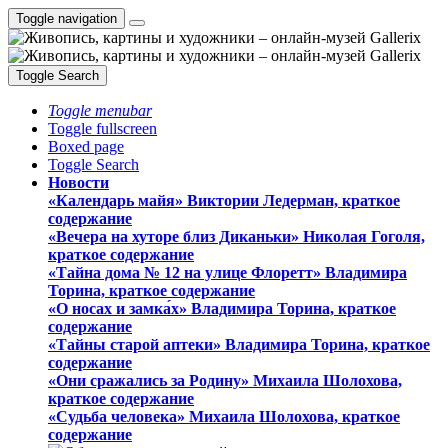
Toggle navigation
Toggle Search
Toggle menubar
Toggle fullscreen
Boxed page
Toggle Search
Новости
«Календарь майя» Виктории Ледерман, краткое
содержание
«Вечера на хуторе близ Диканьки» Николая Гоголя,
краткое содержание
«Тайна дома № 12 на улице Флоретт» Владимира
Торина, краткое содержание
«О носах и замка́х» Владимира Торина, краткое
содержание
«Тайны старой аптеки» Владимира Торина, краткое
содержание
«Они сражались за Родину» Михаила Шолохова,
краткое содержание
«Судьба человека» Михаила Шолохова, краткое
содержание