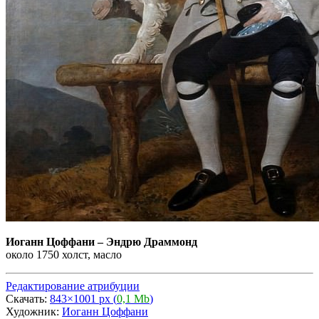
Иоганн Цоффани
–
Эндрю Драммонд
около 1750 холст, масло
Редактирование атрибуции
Скачать:
843×1001 px (
0,1 Mb
)
Художник:
Иоганн Цоффани