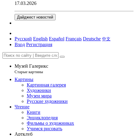
17.03.2026
Дайджест новостей
Русский
English
Español
Français
Deutsche
中文
Вход
Регистрация
Музей Галерикс
Старые картины
Картины
Картинная галерея
Художники
Музеи мира
Русские художники
Чтение
Книги
Энциклопедия
Фильмы о художниках
Учимся рисовать
Артклуб