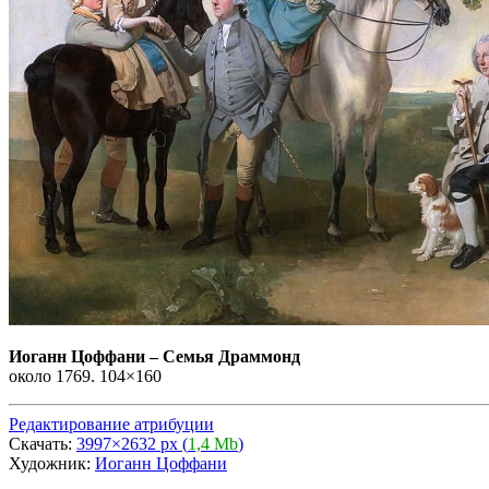
Иоганн Цоффани
–
Семья Драммонд
около 1769. 104×160
Редактирование атрибуции
Скачать:
3997×2632 px (
1,4 Mb
)
Художник:
Иоганн Цоффани