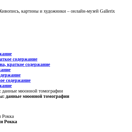
жание
раткое содержание
на, краткое содержание
жание
одержание
ое содержание
жание
ы: данные мюонной томографии
ни Рокка