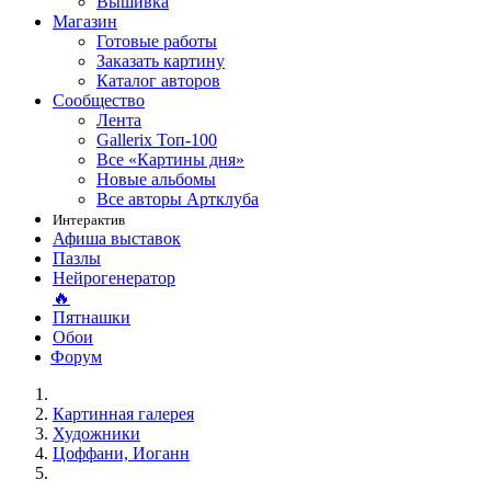
Вышивка
Магазин
Готовые работы
Заказать картину
Каталог авторов
Сообщество
Лента
Gallerix Топ-100
Все «Картины дня»
Новые альбомы
Все авторы Артклуба
Интерактив
Афиша выставок
Пазлы
Нейрогенератор
🔥
Пятнашки
Обои
Форум
Картинная галерея
Художники
Цоффани, Иоганн