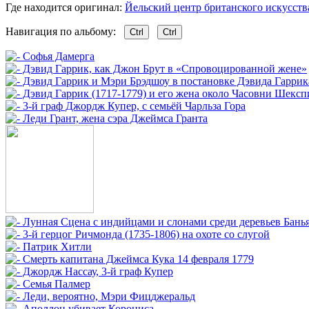
Где находится оригинал:
Йельский центр британского искусства,
Навигация по альбому:
Ctrl
Ctrl