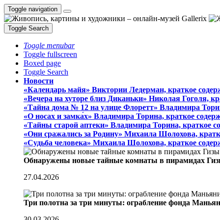
Toggle navigation
Toggle Search
Toggle menubar
Toggle fullscreen
Boxed page
Toggle Search
Новости
«Календарь майя» Виктории Ледерман, краткое содер
«Вечера на хуторе близ Диканьки» Николая Гоголя, к
«Тайна дома № 12 на улице Флоретт» Владимира Тори
«О носах и замка́х» Владимира Торина, краткое содер
«Тайны старой аптеки» Владимира Торина, краткое с
«Они сражались за Родину» Михаила Шолохова, кратк
«Судьба человека» Михаила Шолохова, краткое содер
Обнаружены новые тайные комнаты в пирамидах Гиз
27.04.2026
Три полотна за три минуты: ограбление фонда Манья
30.03.2026