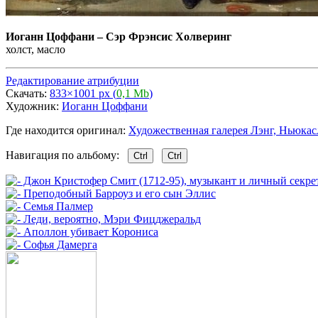
Иоганн Цоффани
–
Сэр Фрэнсис Холверинг
холст, масло
Редактирование атрибуции
Скачать:
833×1001 px (
0,1 Mb
)
Художник:
Иоганн Цоффани
Где находится оригинал:
Художественная галерея Лэнг, Ньюкасл (
Навигация по альбому:
Ctrl
Ctrl