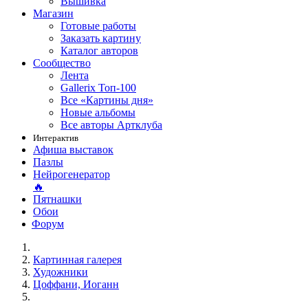
Вышивка
Магазин
Готовые работы
Заказать картину
Каталог авторов
Сообщество
Лента
Gallerix Топ-100
Все «Картины дня»
Новые альбомы
Все авторы Артклуба
Интерактив
Афиша выставок
Пазлы
Нейрогенератор
🔥
Пятнашки
Обои
Форум
Картинная галерея
Художники
Цоффани, Иоганн