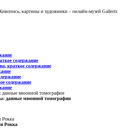
жание
раткое содержание
на, краткое содержание
жание
одержание
ое содержание
жание
ы: данные мюонной томографии
ни Рокка