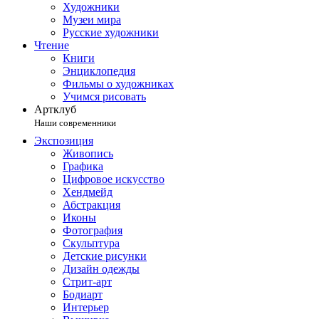
Художники
Музеи мира
Русские художники
Чтение
Книги
Энциклопедия
Фильмы о художниках
Учимся рисовать
Артклуб
Наши современники
Экспозиция
Живопись
Графика
Цифровое искусство
Хендмейд
Абстракция
Иконы
Фотография
Скульптура
Детские рисунки
Дизайн одежды
Стрит-арт
Бодиарт
Интерьер