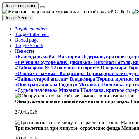
Toggle navigation
Toggle Search
Toggle menubar
Toggle fullscreen
Boxed page
Toggle Search
Новости
«Календарь майя» Виктории Ледерман, краткое содер
«Вечера на хуторе близ Диканьки» Николая Гоголя, к
«Тайна дома № 12 на улице Флоретт» Владимира Тори
«О носах и замка́х» Владимира Торина, краткое содер
«Тайны старой аптеки» Владимира Торина, краткое с
«Они сражались за Родину» Михаила Шолохова, кратк
«Судьба человека» Михаила Шолохова, краткое содер
Обнаружены новые тайные комнаты в пирамидах Гиз
27.04.2026
Три полотна за три минуты: ограбление фонда Манья
30.03.2026