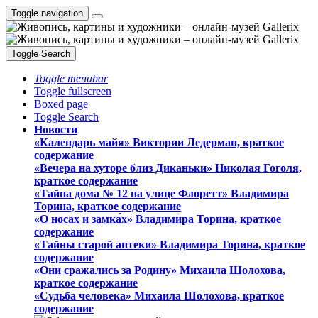
Toggle navigation
Toggle Search
Toggle menubar
Toggle fullscreen
Boxed page
Toggle Search
Новости
«Календарь майя» Виктории Ледерман, краткое
содержание
«Вечера на хуторе близ Диканьки» Николая Гоголя,
краткое содержание
«Тайна дома № 12 на улице Флоретт» Владимира
Торина, краткое содержание
«О носах и замка́х» Владимира Торина, краткое
содержание
«Тайны старой аптеки» Владимира Торина, краткое
содержание
«Они сражались за Родину» Михаила Шолохова,
краткое содержание
«Судьба человека» Михаила Шолохова, краткое
содержание