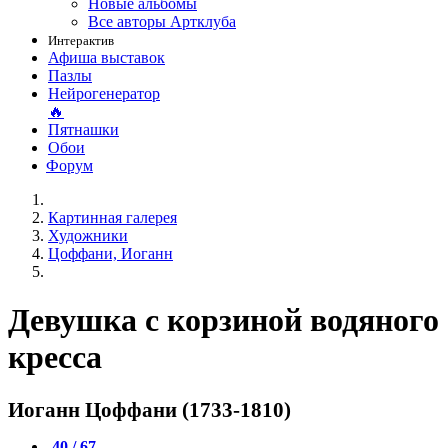
Новые альбомы
Все авторы Артклуба
Интерактив
Афиша выставок
Пазлы
Нейрогенератор
🔥
Пятнашки
Обои
Форум
Картинная галерея
Художники
Цоффани, Иоганн
Девушка с корзиной водяного
кресса
Иоганн Цоффани (1733-1810)
40 / 67