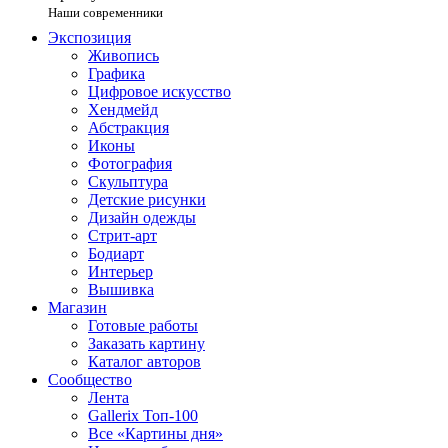
Наши современники
Экспозиция
Живопись
Графика
Цифровое искусство
Хендмейд
Абстракция
Иконы
Фотография
Скульптура
Детские рисунки
Дизайн одежды
Стрит-арт
Бодиарт
Интерьер
Вышивка
Магазин
Готовые работы
Заказать картину
Каталог авторов
Сообщество
Лента
Gallerix Топ-100
Все «Картины дня»