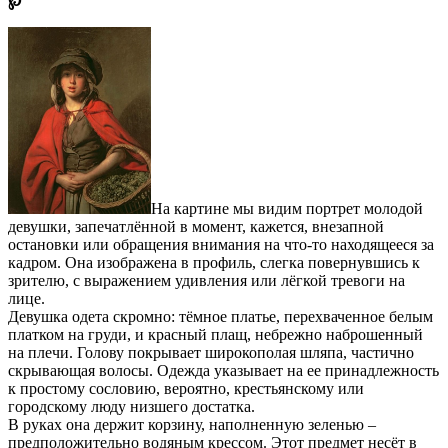
℘
На картине мы видим портрет молодой
девушки, запечатлённой в момент, кажется, внезапной
остановки или обращения внимания на что-то находящееся за
кадром. Она изображена в профиль, слегка повернувшись к
зрителю, с выражением удивления или лёгкой тревоги на
лице.
Девушка одета скромно: тёмное платье, перехваченное белым
платком на груди, и красный плащ, небрежно наброшенный
на плечи. Голову покрывает широкополая шляпа, частично
скрывающая волосы. Одежда указывает на ее принадлежность
к простому сословию, вероятно, крестьянскому или
городскому люду низшего достатка.
В руках она держит корзину, наполненную зеленью –
предположительно водяным крессом. Этот предмет несёт в