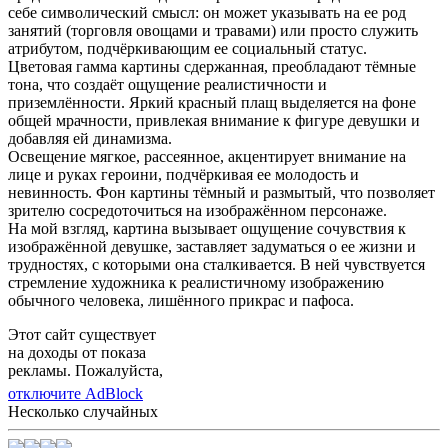
себе символический смысл: он может указывать на ее род
занятий (торговля овощами и травами) или просто служить
атрибутом, подчёркивающим ее социальный статус.
Цветовая гамма картины сдержанная, преобладают тёмные
тона, что создаёт ощущение реалистичности и
приземлённости. Яркий красный плащ выделяется на фоне
общей мрачности, привлекая внимание к фигуре девушки и
добавляя ей динамизма.
Освещение мягкое, рассеянное, акцентирует внимание на
лице и руках героини, подчёркивая ее молодость и
невинность. Фон картины тёмный и размытый, что позволяет
зрителю сосредоточиться на изображённом персонаже.
На мой взгляд, картина вызывает ощущение сочувствия к
изображённой девушке, заставляет задуматься о ее жизни и
трудностях, с которыми она сталкивается. В ней чувствуется
стремление художника к реалистичному изображению
обычного человека, лишённого прикрас и пафоса.
Этот сайт существует
на доходы от показа
рекламы. Пожалуйста,
отключите AdBlock
Несколько случайных