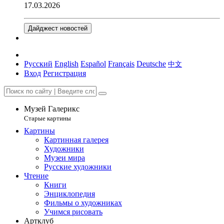
17.03.2026
Дайджест новостей
Русский
English
Español
Français
Deutsche
中文
Вход
Регистрация
Музей Галерикс
Старые картины
Картины
Картинная галерея
Художники
Музеи мира
Русские художники
Чтение
Книги
Энциклопедия
Фильмы о художниках
Учимся рисовать
Артклуб