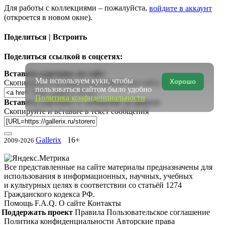
Для работы с коллекциями – пожалуйста,
войдите в аккаунт
(откроется в новом окне).
Поделиться | Встроить
Поделиться ссылкой в соцсетях:
Вставить картинку на сайт:
Мы используем куки, чтобы
Хорошо
Скопируйте и вставьте в исходный код сайта
пользоваться сайтом было удобно
Политика конфиденциальности
Вставить картинку в сообщение на форум:
Скопируйте и вставьте в текст сообщения
Gallerix
16+
2009-2026
Все представленные на сайте материалы предназначены для
использования в информационных, научных, учебных
и культурных целях в соответствии со статьёй 1274
Гражданского кодекса РФ.
Помощь
F.A.Q.
О сайте
Контакты
Поддержать проект
Правила
Пользовательское соглашение
Политика конфиденциальности
Авторские права