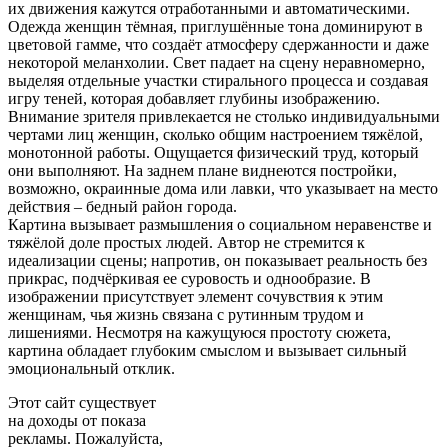
их движения кажутся отработанными и автоматическими.
Одежда женщин тёмная, приглушённые тона доминируют в
цветовой гамме, что создаёт атмосферу сдержанности и даже
некоторой меланхолии. Свет падает на сцену неравномерно,
выделяя отдельные участки стирального процесса и создавая
игру теней, которая добавляет глубины изображению.
Внимание зрителя привлекается не столько индивидуальными
чертами лиц женщин, сколько общим настроением тяжёлой,
монотонной работы. Ощущается физический труд, который
они выполняют. На заднем плане виднеются постройки,
возможно, окраинные дома или лавки, что указывает на место
действия – бедный район города.
Картина вызывает размышления о социальном неравенстве и
тяжёлой доле простых людей. Автор не стремится к
идеализации сцены; напротив, он показывает реальность без
прикрас, подчёркивая ее суровость и однообразие. В
изображении присутствует элемент сочувствия к этим
женщинам, чья жизнь связана с рутинным трудом и
лишениями. Несмотря на кажущуюся простоту сюжета,
картина обладает глубоким смыслом и вызывает сильный
эмоциональный отклик.
Этот сайт существует
на доходы от показа
рекламы. Пожалуйста,