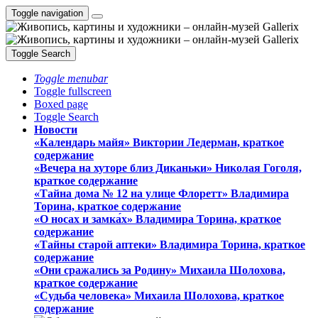
Toggle navigation
Toggle Search
Toggle menubar
Toggle fullscreen
Boxed page
Toggle Search
Новости
«Календарь майя» Виктории Ледерман, краткое
содержание
«Вечера на хуторе близ Диканьки» Николая Гоголя,
краткое содержание
«Тайна дома № 12 на улице Флоретт» Владимира
Торина, краткое содержание
«О носах и замка́х» Владимира Торина, краткое
содержание
«Тайны старой аптеки» Владимира Торина, краткое
содержание
«Они сражались за Родину» Михаила Шолохова,
краткое содержание
«Судьба человека» Михаила Шолохова, краткое
содержание