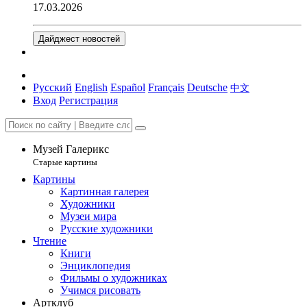
17.03.2026
Дайджест новостей
Русский
English
Español
Français
Deutsche
中文
Вход
Регистрация
Музей Галерикс
Старые картины
Картины
Картинная галерея
Художники
Музеи мира
Русские художники
Чтение
Книги
Энциклопедия
Фильмы о художниках
Учимся рисовать
Артклуб