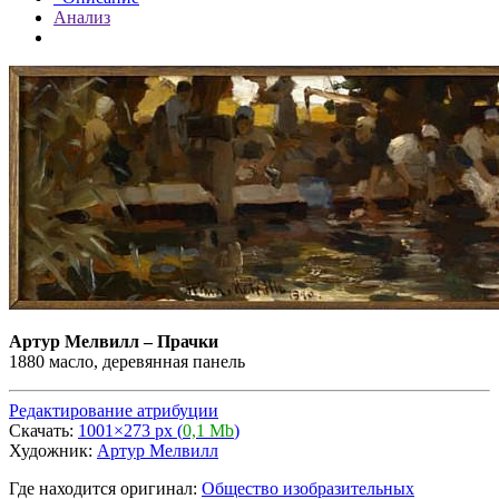
Анализ
Артур Мелвилл
–
Прачки
1880 масло, деревянная панель
Редактирование атрибуции
Скачать:
1001×273 px (
0,1 Mb
)
Художник:
Артур Мелвилл
Где находится оригинал:
Общество изобразительных