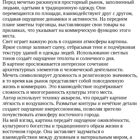
Перед мечетью раскинулся просторный рынок, заполненный
людьми, одетыми в традиционную одежду. Они
перемещаются по площади, взаимодействуют друг с другом,
создавая ощущение динамики и активности. На переднем
плане заметны торговцы, выставляющие свои товары на
прилавках, что указывает на коммерческую функцию этого
места.
Свет играет важную роль в создании атмосферы картины.
Яркое солнце заливает сцену, отбрасывая тени и подчёркивая
текстуру зданий и одежды людей. Использование светлых
тонов создаёт ощущение теплоты и солнечного дня.
В картине прослеживается интересное сочетание
архитектурных элементов и человеческой деятельности.
Мечеть символизирует духовность и религиозную значимость,
в то время как рынок представляет собой повседневную
жизнь и коммерцию. Это взаимодействие подчёркивает
сложность и многогранность культуры этого места.
Автор использует технику акварели, что придаёт картине
лёгкость и воздушность. Размытые контуры и нечёткие детали
создают ощущение импрессионизма, позволяя зрителю
почувствовать атмосферу восточного города.
На мой взгляд, картина передаёт ощущение оживлённости,
культурного богатства и традиционного образа жизни в
восточном городе. Она заставляет задуматься о
взаимодействии между духовным и материальным миром, а