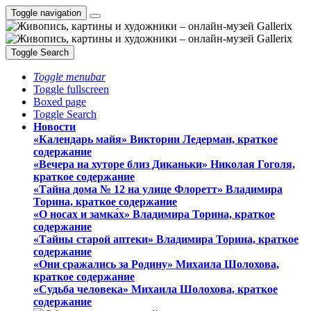
Toggle navigation
Toggle Search
Toggle menubar
Toggle fullscreen
Boxed page
Toggle Search
Новости
«Календарь майя» Виктории Ледерман, краткое
содержание
«Вечера на хуторе близ Диканьки» Николая Гоголя,
краткое содержание
«Тайна дома № 12 на улице Флоретт» Владимира
Торина, краткое содержание
«О носах и замка́х» Владимира Торина, краткое
содержание
«Тайны старой аптеки» Владимира Торина, краткое
содержание
«Они сражались за Родину» Михаила Шолохова,
краткое содержание
«Судьба человека» Михаила Шолохова, краткое
содержание