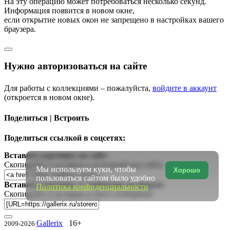
На эту операцию может потребоваться несколько секунд.
Информация появится в новом окне,
если открытие новых окон не запрещено в настройках вашего
браузера.
Нужно авторизоваться на сайте
Для работы с коллекциями – пожалуйста,
войдите в аккаунт
(откроется в новом окне).
Поделиться | Встроить
Поделиться ссылкой в соцсетях:
Вставить картинку на сайт:
Скопируйте и вставьте в исходный код сайта
Мы используем куки, чтобы
Хорошо
пользоваться сайтом было удобно
Вставить картинку в сообщение на форум:
Политика конфиденциальности
Скопируйте и вставьте в текст сообщения
Gallerix
16+
2009-2026