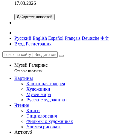
17.03.2026
Дайджест новостей
Русский
English
Español
Français
Deutsche
中文
Вход
Регистрация
Музей Галерикс
Старые картины
Картины
Картинная галерея
Художники
Музеи мира
Русские художники
Чтение
Книги
Энциклопедия
Фильмы о художниках
Учимся рисовать
Артклуб