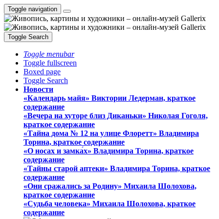
Toggle navigation
Toggle Search
Toggle menubar
Toggle fullscreen
Boxed page
Toggle Search
Новости
«Календарь майя» Виктории Ледерман, краткое
содержание
«Вечера на хуторе близ Диканьки» Николая Гоголя,
краткое содержание
«Тайна дома № 12 на улице Флоретт» Владимира
Торина, краткое содержание
«О носах и замка́х» Владимира Торина, краткое
содержание
«Тайны старой аптеки» Владимира Торина, краткое
содержание
«Они сражались за Родину» Михаила Шолохова,
краткое содержание
«Судьба человека» Михаила Шолохова, краткое
содержание