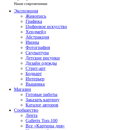
Наши современники
Экспозиция
Живопись
Графика
Цифровое искусство
Хендмейд
Абстракция
Иконы
Фотография
Скульптура
Детские рисунки
Дизайн одежды
Стрит-арт
Бодиарт
Интерьер
Вышивка
Магазин
Готовые работы
Заказать картину
Каталог авторов
Сообщество
Лента
Gallerix Топ-100
Все «Картины дня»