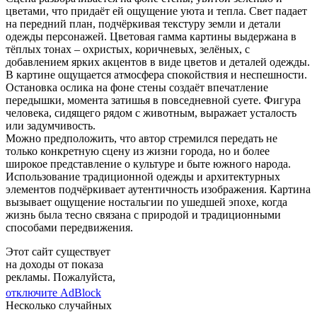
цветами, что придаёт ей ощущение уюта и тепла. Свет падает
на передний план, подчёркивая текстуру земли и детали
одежды персонажей. Цветовая гамма картины выдержана в
тёплых тонах – охристых, коричневых, зелёных, с
добавлением ярких акцентов в виде цветов и деталей одежды.
В картине ощущается атмосфера спокойствия и неспешности.
Остановка ослика на фоне стены создаёт впечатление
передышки, момента затишья в повседневной суете. Фигура
человека, сидящего рядом с животным, выражает усталость
или задумчивость.
Можно предположить, что автор стремился передать не
только конкретную сцену из жизни города, но и более
широкое представление о культуре и быте южного народа.
Использование традиционной одежды и архитектурных
элементов подчёркивает аутентичность изображения. Картина
вызывает ощущение ностальгии по ушедшей эпохе, когда
жизнь была тесно связана с природой и традиционными
способами передвижения.
Этот сайт существует
на доходы от показа
рекламы. Пожалуйста,
отключите AdBlock
Несколько случайных