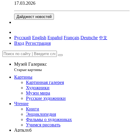
17.03.2026
Дайджест новостей
Русский
English
Español
Français
Deutsche
中文
Вход
Регистрация
Музей Галерикс
Старые картины
Картины
Картинная галерея
Художники
Музеи мира
Русские художники
Чтение
Книги
Энциклопедия
Фильмы о художниках
Учимся рисовать
Артклуб