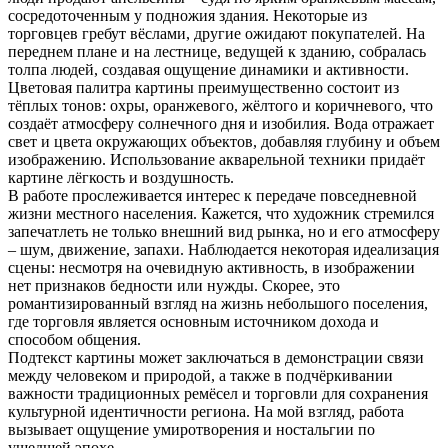
сосредоточенным у подножия здания. Некоторые из
торговцев гребут вёслами, другие ожидают покупателей. На
переднем плане и на лестнице, ведущей к зданию, собралась
толпа людей, создавая ощущение динамики и активности.
Цветовая палитра картины преимущественно состоит из
тёплых тонов: охры, оранжевого, жёлтого и коричневого, что
создаёт атмосферу солнечного дня и изобилия. Вода отражает
свет и цвета окружающих объектов, добавляя глубину и объем
изображению. Использование акварельной техники придаёт
картине лёгкость и воздушность.
В работе прослеживается интерес к передаче повседневной
жизни местного населения. Кажется, что художник стремился
запечатлеть не только внешний вид рынка, но и его атмосферу
– шум, движение, запахи. Наблюдается некоторая идеализация
сцены: несмотря на очевидную активность, в изображении
нет признаков бедности или нужды. Скорее, это
романтизированный взгляд на жизнь небольшого поселения,
где торговля является основным источником дохода и
способом общения.
Подтекст картины может заключаться в демонстрации связи
между человеком и природой, а также в подчёркивании
важности традиционных ремёсел и торговли для сохранения
культурной идентичности региона. На мой взгляд, работа
вызывает ощущение умиротворения и ностальгии по
ушедшей эпохе.