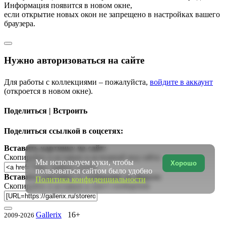
Информация появится в новом окне,
если открытие новых окон не запрещено в настройках вашего
браузера.
Нужно авторизоваться на сайте
Для работы с коллекциями – пожалуйста,
войдите в аккаунт
(откроется в новом окне).
Поделиться | Встроить
Поделиться ссылкой в соцсетях:
Вставить картинку на сайт:
Скопируйте и вставьте в исходный код сайта
Мы используем куки, чтобы
Хорошо
пользоваться сайтом было удобно
Вставить картинку в сообщение на форум:
Политика конфиденциальности
Скопируйте и вставьте в текст сообщения
Gallerix
16+
2009-2026