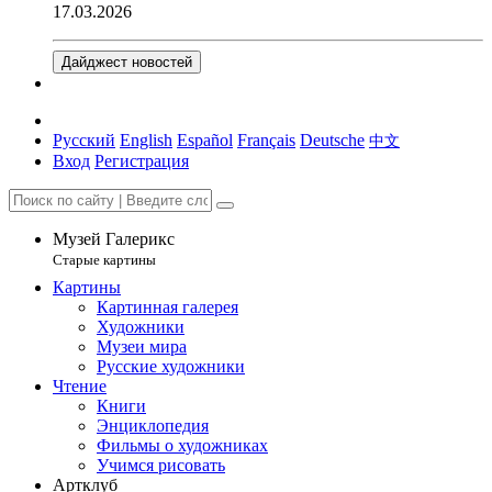
17.03.2026
Дайджест новостей
Русский
English
Español
Français
Deutsche
中文
Вход
Регистрация
Музей Галерикс
Старые картины
Картины
Картинная галерея
Художники
Музеи мира
Русские художники
Чтение
Книги
Энциклопедия
Фильмы о художниках
Учимся рисовать
Артклуб