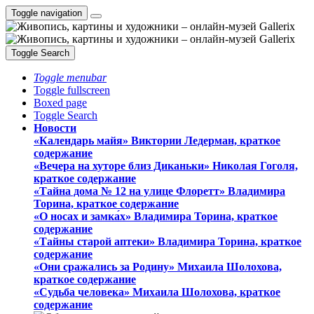
Toggle navigation
Toggle Search
Toggle menubar
Toggle fullscreen
Boxed page
Toggle Search
Новости
«Календарь майя» Виктории Ледерман, краткое
содержание
«Вечера на хуторе близ Диканьки» Николая Гоголя,
краткое содержание
«Тайна дома № 12 на улице Флоретт» Владимира
Торина, краткое содержание
«О носах и замка́х» Владимира Торина, краткое
содержание
«Тайны старой аптеки» Владимира Торина, краткое
содержание
«Они сражались за Родину» Михаила Шолохова,
краткое содержание
«Судьба человека» Михаила Шолохова, краткое
содержание