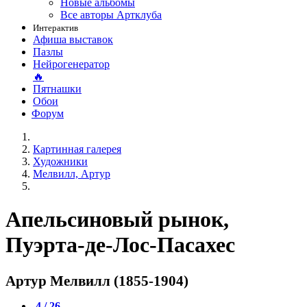
Новые альбомы
Все авторы Артклуба
Интерактив
Афиша выставок
Пазлы
Нейрогенератор
🔥
Пятнашки
Обои
Форум
Картинная галерея
Художники
Мелвилл, Артур
Апельсиновый рынок,
Пуэрта-де-Лос-Пасахес
Артур Мелвилл (1855-1904)
4 / 26