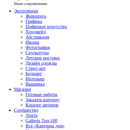
Наши современники
Экспозиция
Живопись
Графика
Цифровое искусство
Хендмейд
Абстракция
Иконы
Фотография
Скульптура
Детские рисунки
Дизайн одежды
Стрит-арт
Бодиарт
Интерьер
Вышивка
Магазин
Готовые работы
Заказать картину
Каталог авторов
Сообщество
Лента
Gallerix Топ-100
Все «Картины дня»